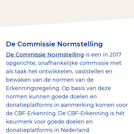
Collecterooster/wervingrooster
Nieuws
De Commissie Normstelling
Over het CBF
De Commissie Normstelling
is een in 2017
opgerichte, onafhankelijke commissie met
Veelgestelde vragen
als taak het ontwikkelen, vaststellen en
Register Erkende Donatieplatformen
bewaken van de normen van de
Erkenningsregeling. Op basis van deze
normen kunnen goede doelen en
donatieplatforms in aanmerking komen voor
de CBF-Erkenning. De CBF-Erkenning is hét
keurmerk voor goede doelen en
donatieplatforms in Nederland.