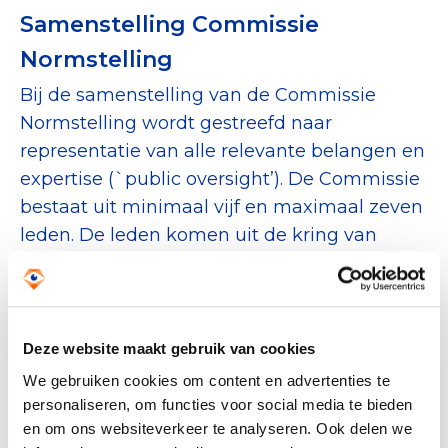
Samenstelling Commissie
Normstelling
Bij de samenstelling van de Commissie
Normstelling wordt gestreefd naar
representatie van alle relevante belangen en
expertise (`public oversight’). De Commissie
bestaat uit minimaal vijf en maximaal zeven
leden. De leden komen uit de kring van
gevers-, sector- en donateursbelang,
aangevuld met een juridische experts op het
terrein van norm- en regelgeving. De
Commissie wordt voorgezeten door een
Deze website maakt gebruik van cookies
voorzitter. Leden hebben zitting zonder last
We gebruiken cookies om content en advertenties te
of ruggespraak. Leden worden aangesteld
personaliseren, om functies voor social media te bieden
en om ons websiteverkeer te analyseren. Ook delen we
voor een periode van vier jaar met