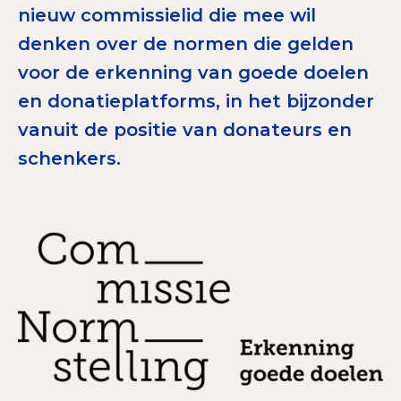
nieuw commissielid die mee wil
Tips bij doneren: zo geef je veilig
denken over de normen die gelden
Data & Onderzoek
voor de erkenning van goede doelen
en donatieplatforms, in het bijzonder
Betrouwbare data over goede doelen
vanuit de positie van donateurs en
CBF-publicaties
schenkers.
State of the Sector
Het Nederlandse Donateurspanel
Contact & Signalen
Check keurmerk goede doelen