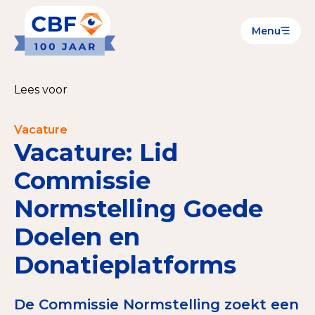
Menu
Goede Doelen
Wat is de CBF-Erkenning?
Lees voor
Relevante documenten voor de Erkenning
Vacature
CBF-Erkenning aanvragen
Vacature: Lid
Tarieven CBF-Erkenning
Commissie
Normstelling Goede
Publiek
Doelen en
Veilig geven met het CBF-keurmerk
Donatieplatforms
Check het CBF-keurmerk van een goed doel
Download de Geef Gerust Checklist
De Commissie Normstelling zoekt een