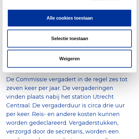
Samen met de andere leden van de
commissie draag je, vanuit het
Alle cookies toestaan
maatschappelijk belang, zorg voor een
eenduidige set van normen die voor de
Selectie toestaan
sector werkbaar en toetsbaar zijn.
Werkwijze Commissie
Weigeren
Normstelling
De Commissie vergadert in de regel zes tot
zeven keer per jaar. De vergaderingen
vinden plaats nabij het station Utrecht
Centraal. De vergaderduur is circa drie uur
per keer. Reis- en andere kosten kunnen
worden gedeclareerd. Vergaderstukken,
verzorgd door de secretaris, worden een