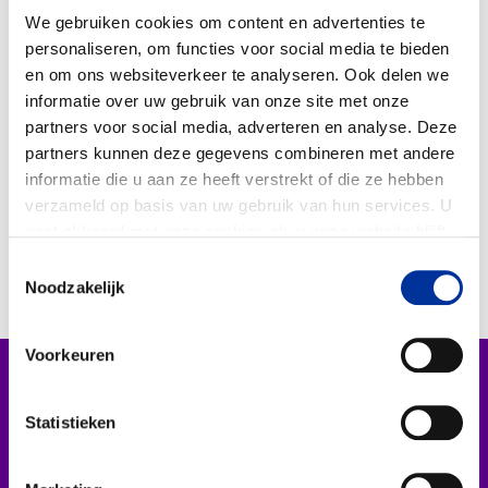
verdienen mannen per jaar gemiddeld
Collecterooster/wervingrooster
We gebruiken cookies om content en advertenties te
12.000 euro meer dan vrouwen. De
personaliseren, om functies voor social media te bieden
fondsenwervende organisaties doen het een
en om ons websiteverkeer te analyseren. Ook delen we
stuk beter dan het landelijke gemiddelde
informatie over uw gebruik van onze site met onze
partners voor social media, adverteren en analyse. Deze
met een verschil in salaris tussen mannen
Nieuws
partners kunnen deze gegevens combineren met andere
en vrouwen op directieniveau van 7.112 euro.
informatie die u aan ze heeft verstrekt of die ze hebben
Over het CBF
verzameld op basis van uw gebruik van hun services. U
gaat akkoord met onze cookies als u onze website blijft
Veelgestelde vragen
gebruiken. Bekijk ons
privacy statement
.
Toestemmingsselectie
Register Erkende Donatieplatformen
Noodzakelijk
Voorkeuren
Vergelijkbare artikelen
Statistieken