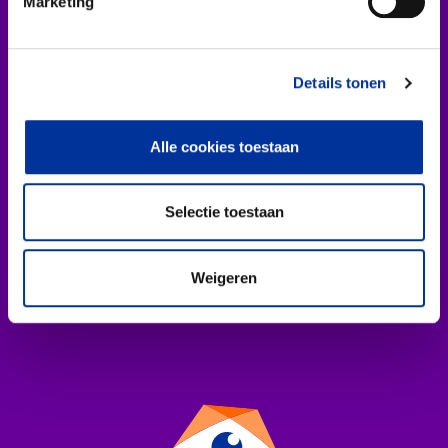
Marketing
16 juli 2020
13 maart 2
Drie sustainable
Deel 2:
development
ontled
Details tonen
goals (SDG''s)
Nederl
samen goed
NGO-se
Alle cookies toestaan
voor 42%
Selectie toestaan
Lees dit ar
Lees dit artikel
Weigeren