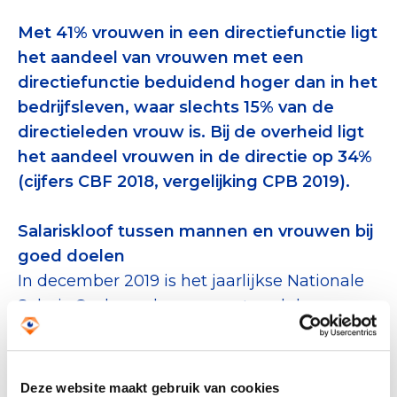
Tips bij doneren: zo geef je veilig
Met 41% vrouwen in een directiefunctie ligt
het aandeel van vrouwen met een
Data & Onderzoek
directiefunctie beduidend hoger dan in het
Betrouwbare data over goede doelen
bedrijfsleven, waar slechts 15% van de
directieleden vrouw is. Bij de overheid ligt
CBF-publicaties
het aandeel vrouwen in de directie op 34%
State of the Sector
(cijfers CBF 2018, vergelijking CPB 2019).
Het Nederlandse Donateurspanel
Salariskloof tussen mannen en vrouwen bij
goed doelen
Contact & Signalen
In december 2019 is het jaarlijkse Nationale
Salaris Onderzoek gepresenteerd door
Intermediair. Hieruit blijkt dat er nog steeds
Check keurmerk goede doelen
een aanzienlijke salariskloof is tussen
mannen en vrouwen: op WO-niveau
Deze website maakt gebruik van cookies