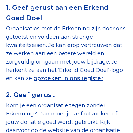
Tips bij doneren: zo geef je veilig
1. Geef gerust aan een Erkend
Goed Doel
Data & Onderzoek
Organisaties met de Erkenning zijn door ons
Betrouwbare data over goede doelen
getoetst en voldoen aan strenge
kwaliteitseisen. Je kan erop vertrouwen dat
CBF-publicaties
ze werken aan een betere wereld en
State of the Sector
zorgvuldig omgaan met jouw bijdrage. Je
herkent ze aan het ‘Erkend Goed Doel’-logo
Het Nederlandse Donateurspanel
en kan ze
opzoeken in ons register
.
Contact & Signalen
2. Geef gerust
Kom je een organisatie tegen zonder
Erkenning? Dan moet je zelf uitzoeken of
Check keurmerk goede doelen
jouw donatie goed wordt gebruikt. Kijk
daarvoor op de website van de organisatie