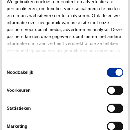
We gebruiken cookies om content en advertenties te
Voor de verkoop van spullen aan de deur,
personaliseren, om functies voor social media te bieden
zoals kaarten, kalenders, stroopwafels, etc. is
en om ons websiteverkeer te analyseren. Ook delen we
ook een collectevergunning nodig. Het komt
informatie over uw gebruik van onze site met onze
partners voor social media, adverteren en analyse. Deze
vaak voor dat er geen vergunning is
partners kunnen deze gegevens combineren met andere
aangevraagd bij de gemeente. Het is
informatie die u aan ze heeft verstrekt of die ze hebben
meestal niet duidelijk hoeveel er wordt
verzameld op basis van uw gebruik van hun services. U
verkocht en hoeveel geld er daadwerkelijk
gaat akkoord met onze cookies als u onze website blijft
naar het goede doel gaat. Dit geldt ook voor
gebruiken. Bekijk ons
privacy statement
.
Toestemmingsselectie
verkoopkramen bij supermarkten, op
Noodzakelijk
pleinen en andere openbare plekken.
Voorkeuren
7. Zie je iets opvallends? Meld het!
Zie je iets geks, heb je een nare ervaring of
Statistieken
valt je iets op? Meld het! Dit kan je doen bij
de politie wanneer de collectant of werver
Marketing