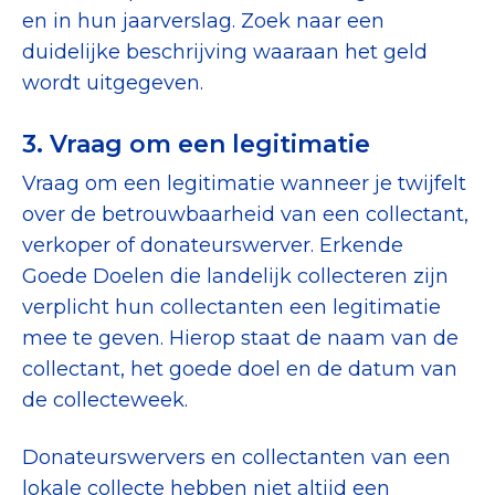
en in hun jaarverslag. Zoek naar een
Collecterooster/wervingrooster
duidelijke beschrijving waaraan het geld
wordt uitgegeven.
3. Vraag om een legitimatie
Nieuws
Vraag om een legitimatie wanneer je twijfelt
Over het CBF
over de betrouwbaarheid van een collectant,
Veelgestelde vragen
verkoper of donateurswerver. Erkende
Goede Doelen die landelijk collecteren zijn
Register Erkende Donatieplatformen
verplicht hun collectanten een legitimatie
mee te geven. Hierop staat de naam van de
collectant, het goede doel en de datum van
de collecteweek.
Donateurswervers en collectanten van een
lokale collecte hebben niet altijd een