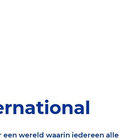
elen
nning?
en voor de Erkenning
ragen
ning
rnational
et CBF-keurmerk
r een wereld waarin iedereen alle
merk van een goed doel