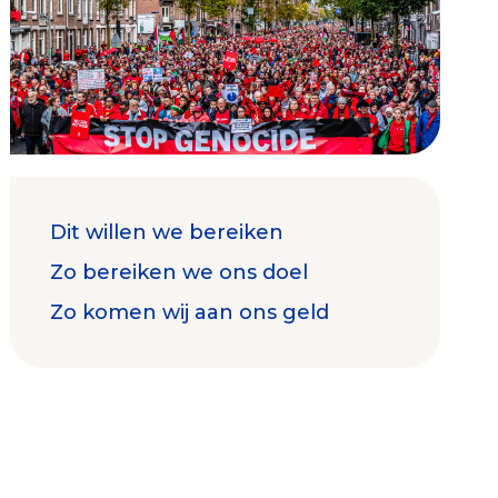
Contact & Signalen
Dit willen we bereiken
Check keurmerk goede doelen
Zo bereiken we ons doel
Zo komen wij aan ons geld
Collecterooster/wervingrooster