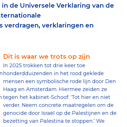
 in de Universele Verklaring van de
erust Checklist
ternationale
geef je veilig
verdragen, verklaringen en
nderzoek
Dit is waar we trots op zijn
ver goede doelen
In 2025 trokken tot drie keer toe
an
honderdduizenden in het rood geklede
mensen een symbolische rode lijn door Den
nateurspanel
Haag en Amsterdam. Hiermee zeiden ze
n
tegen het kabinet-Schoof: ‘Tot hier en niet
verder. Neem concrete maatregelen om de
genocide door Israël op de Palestijnen en de
bezetting van Palestina te stoppen.’ We