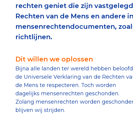
rechten geniet die zijn vastgelegd
Download de Geef G
Rechten van de Mens en andere in
Tips bij doneren: zo 
mensenrechtendocumenten, zoals 
richtlijnen.
Data & O
Dit willen we oplossen
Betrouwbare data o
Bijna alle landen ter wereld hebben beloofd
CBF-publicaties
de Universele Verklaring van de Rechten v
State of the Sector
de Mens te respecteren. Toch worden
Het Nederlandse Do
dagelijks mensenrechten geschonden.
Zolang mensenrechten worden geschonde
blijven wij strijden.