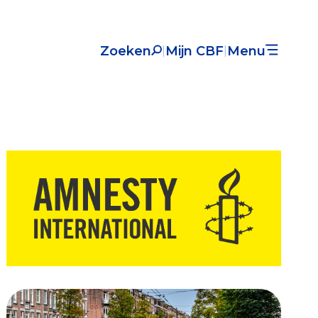
Zoeken
Mijn CBF
Menu
|
|
Nieuws
Over het CBF
Veelgestelde vragen
Register Erkende Donatieplatformen