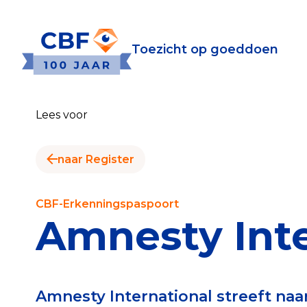
Toezicht op goeddoen
Toezicht op goeddoen
Goede Do
Lees voor
Wat is de CBF-Erke
Relevante document
naar Register
CBF-Erkenning aanv
Tarieven CBF-Erken
CBF-Erkenningspaspoort
Amnesty Inte
Publiek
Veilig geven met h
Amnesty International streeft naa
Check het CBF-keur