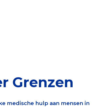
elen
nning?
en voor de Erkenning
ragen
ning
er Grenzen
et CBF-keurmerk
jke medische hulp aan mensen in
merk van een goed doel