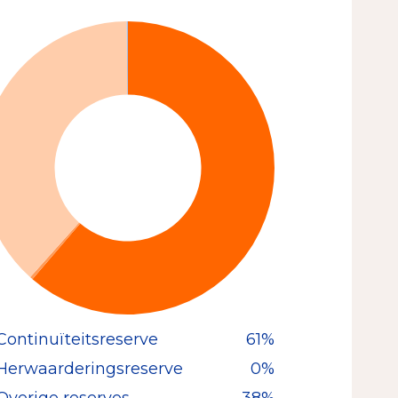
Continuïteitsreserve
61%
Herwaarderingsreserve
0%
Overige reserves
38%