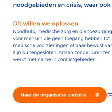
noodgebieden en crisis, waar ook 
Download de Geef G
Tips bij doneren: zo 
Dit willen we oplossen
Noodhulp, medische zorg en pleitbezorgin
Data & O
voor mensen die geen toegang hebben tot
medische voorzieningen of daar bewust va
Betrouwbare data o
zijn buitengesloten. Artsen zonder Grenzen
CBF-publicaties
werkt met name in conflictgebieden.
State of the Sector
Het Nederlandse Do
Naar de organisatie website