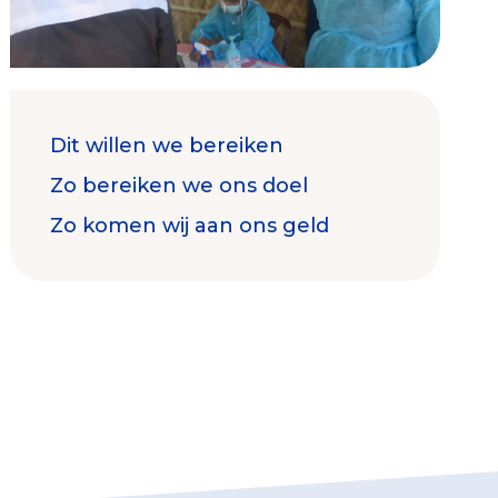
Dit willen we bereiken
Contact & Signalen
Zo bereiken we ons doel
Zo komen wij aan ons geld
Check keurmerk goede doelen
Collecterooster/wervingrooster