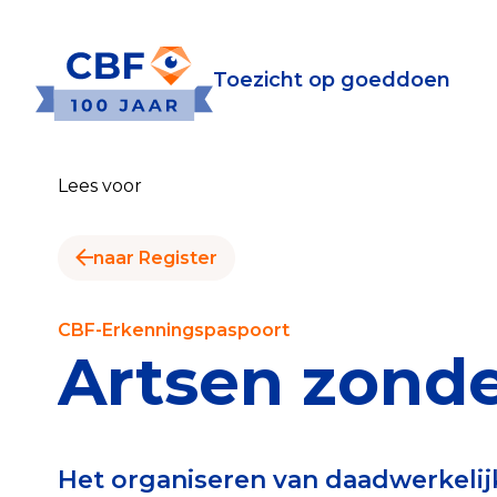
Toezicht op goeddoen
Toezicht op goeddoen
Goede Do
Lees voor
Wat is de CBF-Erke
Relevante document
naar Register
CBF-Erkenning aanv
Tarieven CBF-Erken
CBF-Erkenningspaspoort
Artsen zond
Publiek
Veilig geven met h
Het organiseren van daadwerkeli
Check het CBF-keur