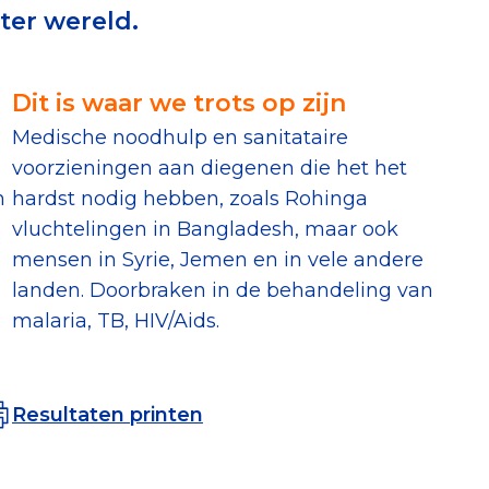
ter wereld.
erust Checklist
geef je veilig
Dit is waar we trots op zijn
g
Medische noodhulp en sanitataire
nderzoek
voorzieningen aan diegenen die het het
n
hardst nodig hebben, zoals Rohinga
ver goede doelen
vluchtelingen in Bangladesh, maar ook
mensen in Syrie, Jemen en in vele andere
landen. Doorbraken in de behandeling van
malaria, TB, HIV/Aids.
nateurspanel
Resultaten printen