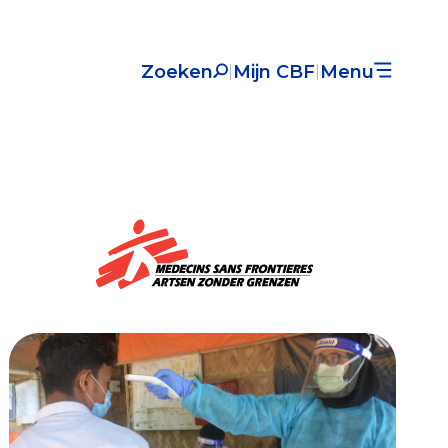
Zoeken
Mijn CBF
Menu
|
|
Nieuws
Over het CBF
Veelgestelde vragen
Register Erkende Donatieplatformen