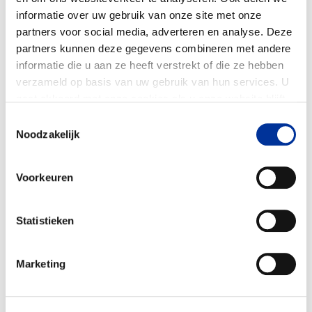
informatie over uw gebruik van onze site met onze
Sonagachi is een van de grootste en
partners voor social media, adverteren en analyse. Deze
dichtstbevolkte red-light districten in Azië.
partners kunnen deze gegevens combineren met andere
Sekswerkers en hun kinderen hebben
informatie die u aan ze heeft verstrekt of die ze hebben
verhoogde gezondheidsrisico’s, waaronder
verzameld op basis van uw gebruik van hun services. U
seksueel overdraagbare aandoeningen, zoals
gaat akkoord met onze cookies als u onze website blijft
hiv, reproductieve gezondheidsproblemen,
gebruiken. Bekijk ons
privacy statement
.
Toestemmingsselectie
slechte hygiëne, ondervoeding en mentale
Noodzakelijk
stress. Kinderen ervaren daarnaast stigma,
onveilige leefomstandigheden en beperkte
Voorkeuren
toegang tot ezondheidszorg. Het project
organiseert daarom diverse activiteiten: •
voorlichtingssessies over gezondheid en
Statistieken
hygiëne; • mentale gezondheidsworkshops voor
jongeren; • community health camps; •
Marketing
distributie van gezondheids-, hygiëne- en
voedingskits, waarmee gezondheidsbewustzijn
wordt versterkt en ziektes worden voorkomen.