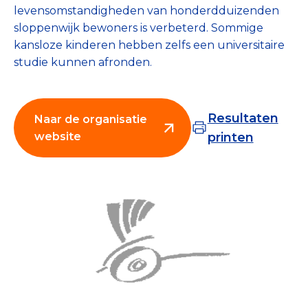
levensomstandigheden van honderdduizenden
Collecterooster/wervingrooster
sloppenwijk bewoners is verbeterd. Sommige
kansloze kinderen hebben zelfs een universitaire
studie kunnen afronden.
Nieuws
Resultaten
Naar de organisatie
Over het CBF
website
printen
Veelgestelde vragen
Register Erkende Donatieplatformen