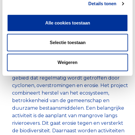
Het verbeteren van de onderwijskansen van
Details tonen
kinderen op twee overheidsscholen (een
jongens- en een meisjesschool). Er is bijzondere
Alle cookies toestaan
aandacht voor uitdagingen in de
adolescentiefase, zoals schooluitval, vroegtijdige
toetreding tot de arbeidsmarkt en
Selectie toestaan
kindhuwelijken.
Het project Climate Action and Biodiversity
Weigeren
wordt uitgevoerd in de Sundarbans, ten zuiden
van Kolkata. Dit is een ecologisch kwetsbaar
gebied dat regelmatig wordt getroffen door
cyclonen, overstromingen en erosie. Het project
combineert herstel van het ecosysteem,
betrokkenheid van de gemeenschap en
duurzame bestaansmiddelen. Een belangrijke
activiteit is de aanplant van mangrove langs
rivieroevers. Dit gaat erosie tegen en versterkt
de biodiversiteit. Daarnaast worden activiteiten