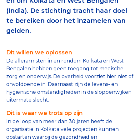
en om Kolkata en West Bengalen
Tips bij doneren: zo geef je veilig
(India). De stichting tracht haar doel
te bereiken door het inzamelen van
Data & Onderzoek
gelden.
Betrouwbare data over goede doelen
CBF-publicaties
Dit willen we oplossen
De allerarmsten in en rondom Kolkata en West
State of the Sector
Bengalen hebben geen toegang tot medische
Het Nederlandse Donateurspanel
zorg en onderwijs. De overheid voorziet hier niet of
onvoldoende in. Daarnaast zijn de levens- en
hygiënische omstandigheden in de sloppenwijken
Contact & Signalen
uitermate slecht.
Dit is waar we trots op zijn
In de loop van meer dan 30 jaren heeft de
Check keurmerk goede doelen
organisatie in Kolkata vele projecten kunnen
opstarten waarbij de gezondheid en