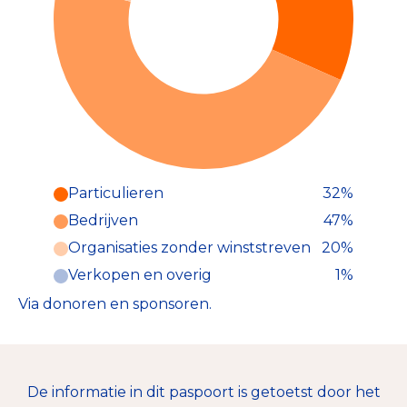
Particulieren
32%
Particulieren (32%)
Bedrijven
47%
Deze inkomsten zijn als volgt
onderverdeeld:
Organisaties zonder winststreven
20%
Verkopen en overig
1%
Via donoren en sponsoren.
De informatie in dit paspoort is getoetst door het