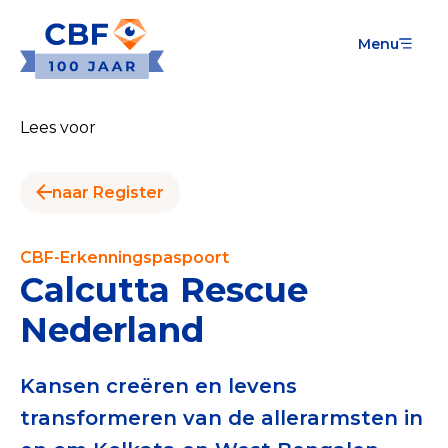
Menu
Goede Doelen
Wat is de CBF-Erkenning?
Lees voor
Relevante documenten voor de Erkenning
naar Register
CBF-Erkenning aanvragen
Tarieven CBF-Erkenning
CBF-Erkenningspaspoort
Calcutta Rescue
Publiek
Nederland
Veilig geven met het CBF-keurmerk
Check het CBF-keurmerk van een goed doel
Kansen creëren en levens
transformeren van de allerarmsten in
Download de Geef Gerust Checklist