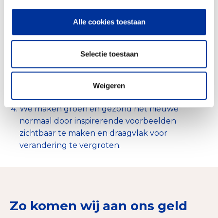
We laten zien hoe het wél kan met
Alle cookies toestaan
vernieuwende projecten die inwoners,
bedrijven en overheden inspireren en in
beweging brengen.
Selectie toestaan
We verbinden de straat met de staat door te
zorgen dat lokale signalen worden omgezet
naar beleid en, als het nodig is, juridische
Weigeren
stappen te zetten.
We maken groen en gezond het nieuwe
normaal door inspirerende voorbeelden
zichtbaar te maken en draagvlak voor
verandering te vergroten.
Zo komen wij aan ons geld