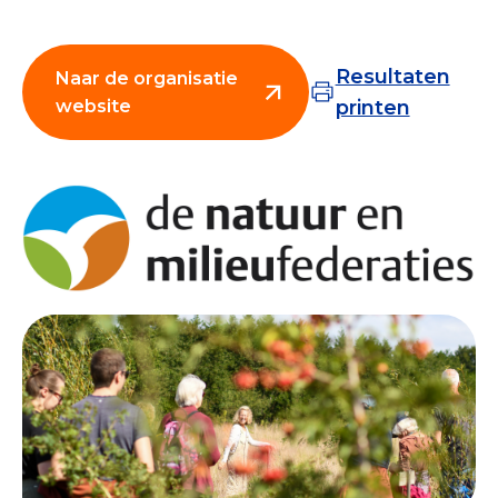
Collecterooster/wervingrooster
Resultaten
Naar de organisatie
website
printen
Nieuws
Over het CBF
Veelgestelde vragen
Register Erkende Donatieplatformen