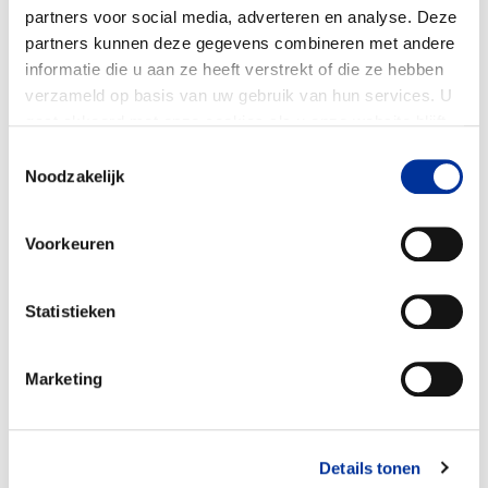
partners voor social media, adverteren en analyse. Deze
partners kunnen deze gegevens combineren met andere
informatie die u aan ze heeft verstrekt of die ze hebben
verzameld op basis van uw gebruik van hun services. U
gaat akkoord met onze cookies als u onze website blijft
gebruiken. Bekijk ons
privacy statement
.
Toestemmingsselectie
Noodzakelijk
Voorkeuren
Statistieken
(Directe) dienst- en hulpverlening
3%
Marketing
Lobby en belangenbehartiging
97%
We bouwen aan een sterke beweging van
onderop door lokale aanjagers en pioniers te
Details tonen
trainen, begeleiden en met elkaar te verbinden.