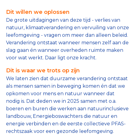
Tips bij doneren: zo geef je veilig
Dit willen we oplossen
De grote uitdagingen van deze tijd - verlies van
Data & Onderzoek
natuur, klimaatverandering en vervuiling van onze
Betrouwbare data over goede doelen
leefomgeving - vragen om meer dan alleen beleid.
Verandering ontstaat wanneer mensen zelf aan de
CBF-publicaties
slag gaan én wanneer overheden ruimte maken
voor wat werkt. Daar ligt onze kracht.
State of the Sector
Dit is waar we trots op zijn
Het Nederlandse Donateurspanel
We laten zien dat duurzame verandering ontstaat
als mensen samen in beweging komen én dat we
opkomen voor mens en natuur wanneer dat
Contact & Signalen
nodig is. Dat deden we in 2025 samen met o.a.
boeren en buren die werken aan natuurinclusieve
landbouw, Energieboswachters die natuur en
Check keurmerk goede doelen
energie verbinden en de eerste collectieve PFAS-
rechtszaak voor een gezonde leefomgeving.