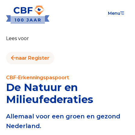
Menu
Goede Doelen
Wat is de CBF-Erkenning?
Lees voor
Relevante documenten voor de Erkenning
naar Register
CBF-Erkenning aanvragen
Tarieven CBF-Erkenning
CBF-Erkenningspaspoort
De Natuur en
Publiek
Milieufederaties
Veilig geven met het CBF-keurmerk
Check het CBF-keurmerk van een goed doel
Allemaal voor een groen en gezond
Nederland.
Download de Geef Gerust Checklist