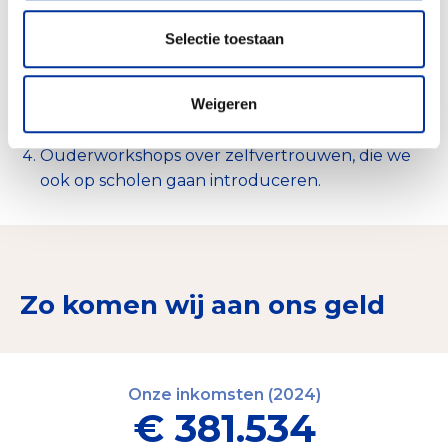
ontwikkelingen van hun kind. Alsmede door
ouderworkshops.
Selectie toestaan
Veel workshops en trainingen voor onze
honderden vrijwilligers die elk jaar weer hun
Weigeren
vakantiedagen opnemen, om kinderen te
helpen stralen!
Ouderworkshops over zelfvertrouwen, die we
ook op scholen gaan introduceren.
Zo komen wij aan ons geld
Onze inkomsten (2024)
€ 381.534