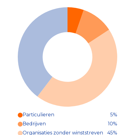
Particulieren
5%
Particulieren (5%)
Bedrijven
10%
Deze inkomsten zijn als volgt
onderverdeeld:
Organisaties zonder winststreven
45%