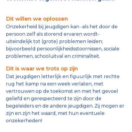
Tips bij doneren: zo geef je veilig
Dit willen we oplossen
Data & Onderzoek
Onzekerheid bij jeugdigen kan -als het door de
Betrouwbare data over goede doelen
persoon zelf als storend ervaren wordt-
uiteindelijk tot (grote) problemen leiden;
CBF-publicaties
bijvoorbeeld persoonlijkheidsstoornissen, sociale
problemen, schooluitval en criminaliteit.
State of the Sector
Dit is waar we trots op zijn
Het Nederlandse Donateurspanel
Dat jeugdigen letterlijk en figuurlijk met rechte
rug het kamp na een week verlaten, met
vertrouwen op de toekomst en met het gevoel
Contact & Signalen
geliefd en gerespecteerd te zijn door de
begeleiders en de andere jeugdigen. Zij mogen er
zijn en zijn het waard, met hun eventuele
Check keurmerk goede doelen
onzekerheden!