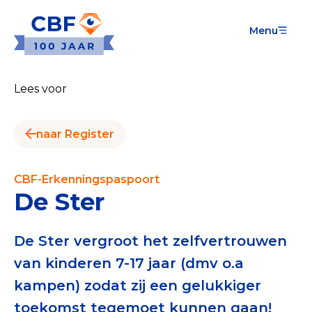
Menu
Goede Doelen
Wat is de CBF-Erkenning?
Lees voor
Relevante documenten voor de Erkenning
naar Register
CBF-Erkenning aanvragen
Tarieven CBF-Erkenning
CBF-Erkenningspaspoort
De Ster
Publiek
Veilig geven met het CBF-keurmerk
De Ster vergroot het zelfvertrouwen
van kinderen 7-17 jaar (dmv o.a
Check het CBF-keurmerk van een goed doel
kampen) zodat zij een gelukkiger
Download de Geef Gerust Checklist
toekomst tegemoet kunnen gaan!