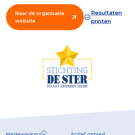
Collecterooster/wervingrooster
Resultaten
Naar de organisatie
website
printen
Nieuws
Over het CBF
Veelgestelde vragen
Register Erkende Donatieplatformen
Medewerkers
Actief gebied