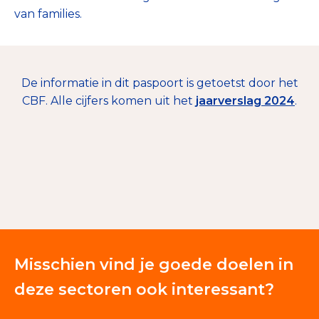
van families.
De informatie in dit paspoort is getoetst door het
CBF. Alle cijfers komen uit het
jaarverslag 2024
.
€ 5.759
Giften en donaties
100%
Misschien vind je goede doelen in
deze sectoren ook interessant?