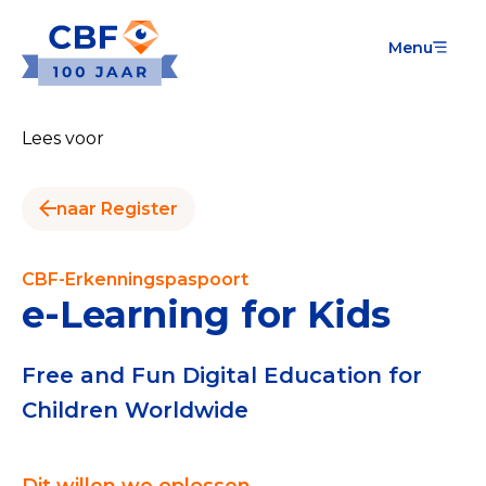
Menu
Goede Doelen
Wat is de CBF-Erkenning?
Lees voor
Relevante documenten voor de Erkenning
naar Register
CBF-Erkenning aanvragen
Tarieven CBF-Erkenning
CBF-Erkenningspaspoort
e-Learning for Kids
Publiek
Veilig geven met het CBF-keurmerk
Free and Fun Digital Education for
Children Worldwide
Check het CBF-keurmerk van een goed doel
Download de Geef Gerust Checklist
Dit willen we oplossen