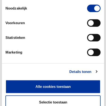
gebruiken. Bekijk ons
privacy statement
.
Toestemmingsselectie
Noodzakelijk
Voorkeuren
Statistieken
Marketing
Educatie, opleidingen en
100%
cursussen
Wij ontwikkelen een volledig lagere school
Details tonen
curriculum op basis van International
Baccalaureate standaarden.
Alle cookies toestaan
De lessen worden zowel online als offline
aangeboden. Belangrijk voor scholen en
kinderen die geen toegang hebben tot
Selectie toestaan
internet.