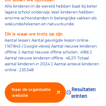
Tips bij doneren: zo geef je veilig
Alle kinderen in de wereld hebben baat bij beter
lagere school onderwijs. Veel kinderen hebben
Data & Onderzoek
enorme achterstanden in belangrijke vakken als
wiskunde/rekenen en natuurkunde.
Betrouwbare data over goede doelen
Dit is waar we trots op zijn
CBF-publicaties
Aantal lessen: Aantal gevolgde lesson online :
1.167.843 ( Google views) Aantal nieuwe kinderen
State of the Sector
offline:  Aantal nieuwe offline scholen : 4186 
Het Nederlandse Donateurspanel
Aantal nieuwe kinderen offline : 46.211 Totaal
aantal kinderen in 2024  Aantal actieve kinderen
online : 235.548
Contact & Signalen
Resultaten
Naar de organisatie
Check keurmerk goede doelen
website
printen