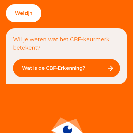
Welzijn
Wil je weten wat het CBF-keurmerk
betekent?
Wat is de CBF-Erkenning?