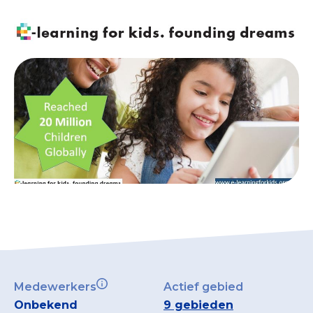
Collecterooster/wervingrooster
Nieuws
Over het CBF
Veelgestelde vragen
Register Erkende Donatieplatformen
Medewerkers
Actief gebied
Onbekend
9 gebieden