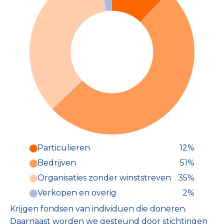
Particulieren
12%
Particulieren (12%)
Bedrijven
51%
Deze inkomsten zijn als volgt
onderverdeeld:
Organisaties zonder winststreven
35%
Verkopen en overig
2%
Krijgen fondsen van individuen die doneren.
Daarnaast worden we gesteund door stichtingen