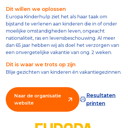
Tips bij doneren: zo geef je veilig
Dit willen we oplossen
Europa Kinderhulp ziet het als haar taak om
Data & Onderzoek
bijstand te verlenen aan kinderen die in of onder
moeilijke omstandigheden leven, ongeacht
Betrouwbare data over goede doelen
nationaliteit, ras en levensbeschouwing. Al meer
CBF-publicaties
dan 65 jaar hebben wij als doel het verzorgen van
een onvergetelijke vakantie van ong. 2 weken.
State of the Sector
Dit is waar we trots op zijn
Het Nederlandse Donateurspanel
Blije gezichten van kinderen én vakantiegezinnen.
Contact & Signalen
Resultaten
Naar de organisatie
website
printen
Check keurmerk goede doelen