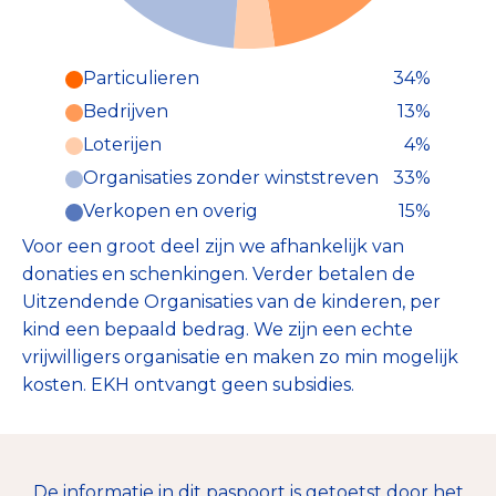
Particulieren
34%
Particulieren (34%)
Bedrijven
13%
Deze inkomsten zijn als volgt
onderverdeeld:
Loterijen
4%
Organisaties zonder winststreven
33%
Verkopen en overig
15%
Voor een groot deel zijn we afhankelijk van
donaties en schenkingen. Verder betalen de
Uitzendende Organisaties van de kinderen, per
kind een bepaald bedrag. We zijn een echte
vrijwilligers organisatie en maken zo min mogelijk
kosten. EKH ontvangt geen subsidies.
De informatie in dit paspoort is getoetst door het