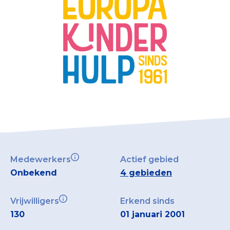
Collecterooster/wervingrooster
Nieuws
Over het CBF
Veelgestelde vragen
Register Erkende Donatieplatformen
Medewerkers
Actief gebied
Onbekend
4 gebieden
Vrijwilligers
Erkend sinds
130
01 januari 2001