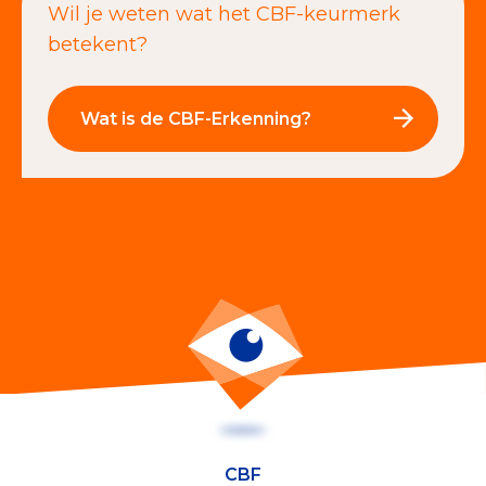
Wil je weten wat het CBF-keurmerk
betekent?
Wat is de CBF-Erkenning?
CBF