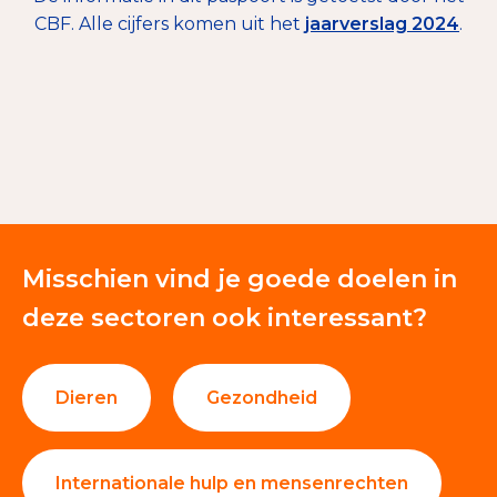
CBF. Alle cijfers komen uit het
jaarverslag 2024
.
€ 32.548
Giften en donaties
100%
Misschien vind je goede doelen in
deze sectoren ook interessant?
Dieren
Gezondheid
Internationale hulp en mensenrechten