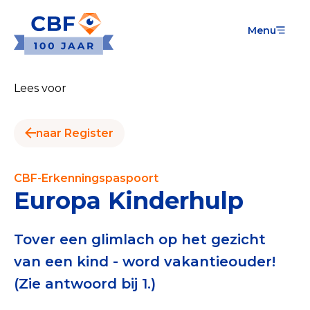
Menu
Goede Doelen
Wat is de CBF-Erkenning?
Lees voor
Relevante documenten voor de Erkenning
naar Register
CBF-Erkenning aanvragen
Tarieven CBF-Erkenning
CBF-Erkenningspaspoort
Europa Kinderhulp
Publiek
Veilig geven met het CBF-keurmerk
Tover een glimlach op het gezicht
van een kind - word vakantieouder!
Check het CBF-keurmerk van een goed doel
(Zie antwoord bij 1.)
Download de Geef Gerust Checklist