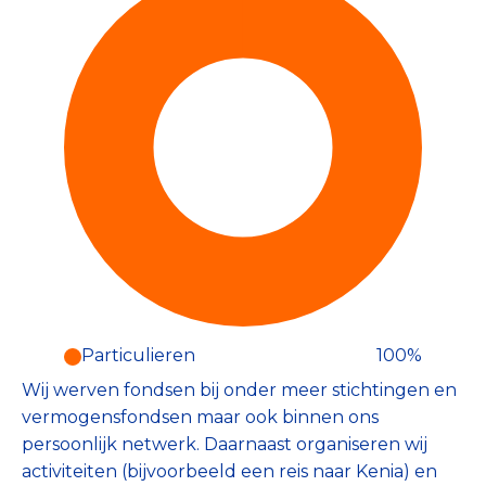
Particulieren
100%
Particulieren (100%)
Wij werven fondsen bij onder meer stichtingen en
Deze inkomsten zijn als volgt
onderverdeeld:
vermogensfondsen maar ook binnen ons
persoonlijk netwerk. Daarnaast organiseren wij
activiteiten (bijvoorbeeld een reis naar Kenia) en