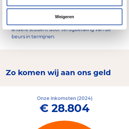
Het bieden van begeleiding en activiteiten
tijdens de studie en daarna middels onder
andere een baanbegeleidingstraining.
Weigeren
Elke afgestudeerde sponsort na afstuderen een
andere student door terugbetaling van de
beurs in termijnen.
Zo komen wij aan ons geld
Onze inkomsten (2024)
€ 28.804