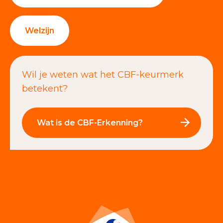
Welzijn
Wil je weten wat het CBF-keurmerk
betekent?
Wat is de CBF-Erkenning?