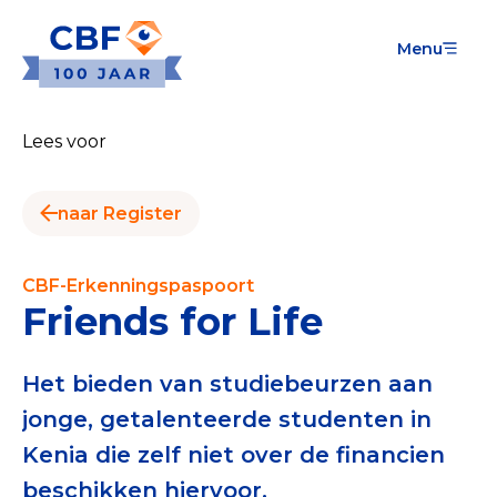
Menu
Goede Doelen
Wat is de CBF-Erkenning?
Lees voor
Relevante documenten voor de Erkenning
naar Register
CBF-Erkenning aanvragen
Tarieven CBF-Erkenning
CBF-Erkenningspaspoort
Friends for Life
Publiek
Veilig geven met het CBF-keurmerk
Het bieden van studiebeurzen aan
jonge, getalenteerde studenten in
Check het CBF-keurmerk van een goed doel
Kenia die zelf niet over de financien
Download de Geef Gerust Checklist
beschikken hiervoor.