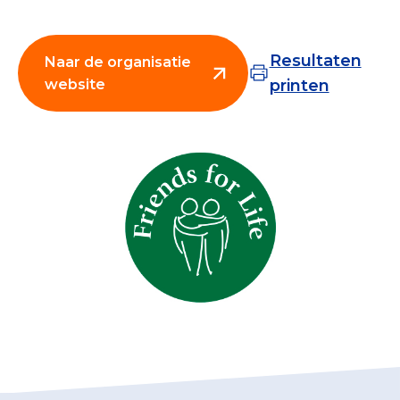
Collecterooster/wervingrooster
Resultaten
Naar de organisatie
website
printen
Nieuws
Over het CBF
Veelgestelde vragen
Register Erkende Donatieplatformen