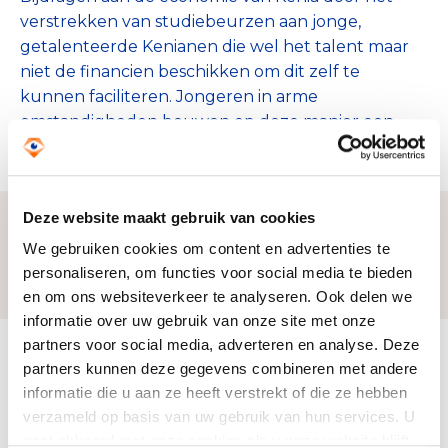
verstrekken van studiebeurzen aan jonge,
getalenteerde Kenianen die wel het talent maar
niet de financien beschikken om dit zelf te
kunnen faciliteren. Jongeren in arme
omstandigheden bouwen op deze manier een
betere toekomst op.
Deze website maakt gebruik van cookies
We gebruiken cookies om content en advertenties te
Zo bereiken we ons doel
personaliseren, om functies voor social media te bieden
en om ons websiteverkeer te analyseren. Ook delen we
informatie over uw gebruik van onze site met onze
partners voor social media, adverteren en analyse. Deze
Doelbesteding (2024)
partners kunnen deze gegevens combineren met andere
€ 26.307
informatie die u aan ze heeft verstrekt of die ze hebben
verzameld op basis van uw gebruik van hun services. U
gaat akkoord met onze cookies als u onze website blijft