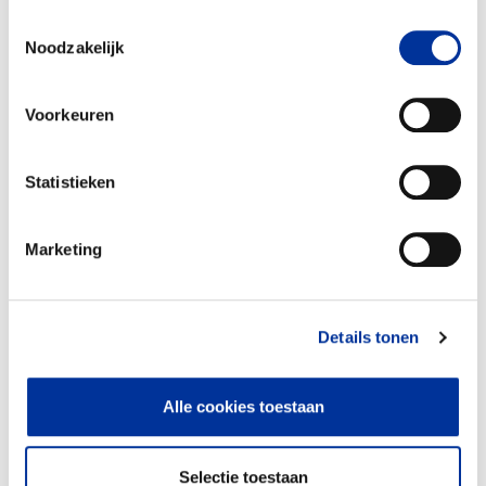
gebruiken. Bekijk ons
privacy statement
.
Toestemmingsselectie
Noodzakelijk
Voorkeuren
Statistieken
Marketing
Details tonen
(Directe) dienst- en
100%
hulpverlening
Alle cookies toestaan
Verstrekken van studiebeurzen aan
getalenteerde Kenianen
Selectie toestaan