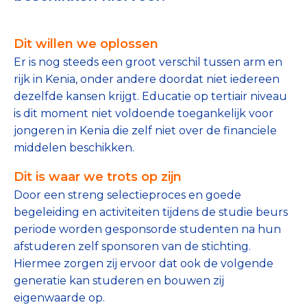
Tips bij doneren: zo geef je veilig
Dit willen we oplossen
Data & Onderzoek
Er is nog steeds een groot verschil tussen arm en
Betrouwbare data over goede doelen
rijk in Kenia, onder andere doordat niet iedereen
dezelfde kansen krijgt. Educatie op tertiair niveau
CBF-publicaties
is dit moment niet voldoende toegankelijk voor
jongeren in Kenia die zelf niet over de financiele
State of the Sector
middelen beschikken.
Het Nederlandse Donateurspanel
Dit is waar we trots op zijn
Door een streng selectieproces en goede
begeleiding en activiteiten tijdens de studie beurs
Contact & Signalen
periode worden gesponsorde studenten na hun
afstuderen zelf sponsoren van de stichting.
Hiermee zorgen zij ervoor dat ook de volgende
Check keurmerk goede doelen
generatie kan studeren en bouwen zij
eigenwaarde op.