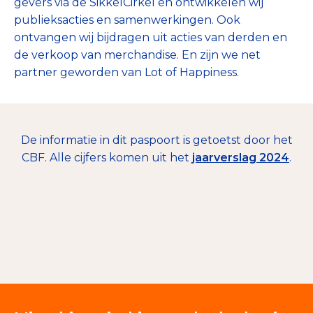
gevers via de SikkelCirkel en ontwikkelen wij
publieksacties en samenwerkingen. Ook
ontvangen wij bijdragen uit acties van derden en
de verkoop van merchandise. En zijn we net
€ 77.756
partner geworden van Lot of Happiness.
Giften en donaties
99%
Eigen loterijen en prijsvragen
1%
De informatie in dit paspoort is getoetst door het
(etc.)
CBF. Alle cijfers komen uit het
jaarverslag 2024
.