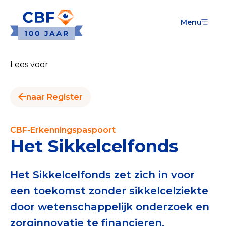
Menu
Goede Doelen
Wat is de CBF-Erkenning?
Lees voor
Relevante documenten voor de Erkenning
naar Register
CBF-Erkenning aanvragen
Tarieven CBF-Erkenning
CBF-Erkenningspaspoort
Het Sikkelcelfonds
Publiek
Veilig geven met het CBF-keurmerk
Het Sikkelcelfonds zet zich in voor
een toekomst zonder sikkelcelziekte
Check het CBF-keurmerk van een goed doel
door wetenschappelijk onderzoek en
Download de Geef Gerust Checklist
zorginnovatie te financieren,