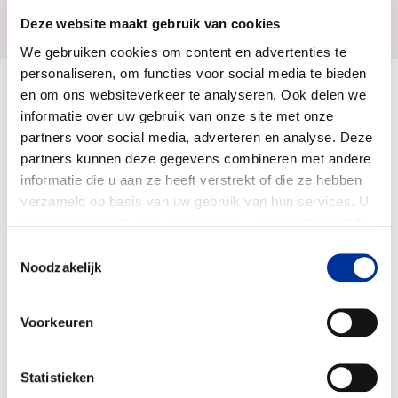
Zo bereiken we ons doel
Deze website maakt gebruik van cookies
We gebruiken cookies om content en advertenties te
personaliseren, om functies voor social media te bieden
en om ons websiteverkeer te analyseren. Ook delen we
Doelbesteding (2024)
€ 257.902
informatie over uw gebruik van onze site met onze
partners voor social media, adverteren en analyse. Deze
partners kunnen deze gegevens combineren met andere
informatie die u aan ze heeft verstrekt of die ze hebben
verzameld op basis van uw gebruik van hun services. U
gaat akkoord met onze cookies als u onze website blijft
gebruiken. Bekijk ons
privacy statement
.
Toestemmingsselectie
Noodzakelijk
Voorkeuren
Statistieken