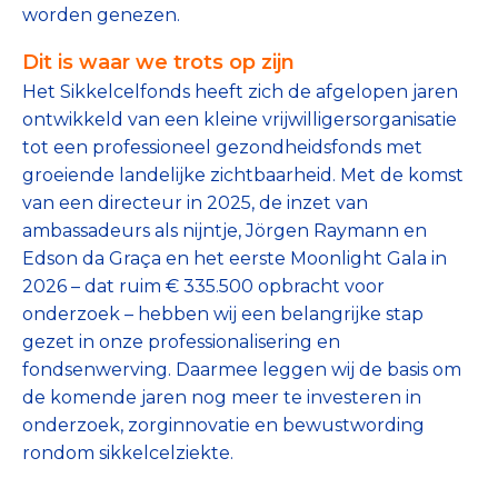
worden genezen.
Collecterooster/wervingrooster
Dit is waar we trots op zijn
Het Sikkelcelfonds heeft zich de afgelopen jaren
ontwikkeld van een kleine vrijwilligersorganisatie
tot een professioneel gezondheidsfonds met
Nieuws
groeiende landelijke zichtbaarheid. Met de komst
Over het CBF
van een directeur in 2025, de inzet van
ambassadeurs als nijntje, Jörgen Raymann en
Veelgestelde vragen
Edson da Graça en het eerste Moonlight Gala in
2026 – dat ruim € 335.500 opbracht voor
Register Erkende Donatieplatformen
onderzoek – hebben wij een belangrijke stap
gezet in onze professionalisering en
fondsenwerving. Daarmee leggen wij de basis om
de komende jaren nog meer te investeren in
onderzoek, zorginnovatie en bewustwording
rondom sikkelcelziekte.