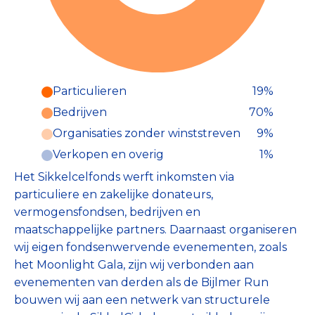
Particulieren
19%
Particulieren (19%)
Bedrijven
70%
Deze inkomsten zijn als volgt
onderverdeeld:
Organisaties zonder winststreven
9%
Verkopen en overig
1%
Het Sikkelcelfonds werft inkomsten via
particuliere en zakelijke donateurs,
vermogensfondsen, bedrijven en
maatschappelijke partners. Daarnaast organiseren
wij eigen fondsenwervende evenementen, zoals
het Moonlight Gala, zijn wij verbonden aan
evenementen van derden als de Bijlmer Run
bouwen wij aan een netwerk van structurele