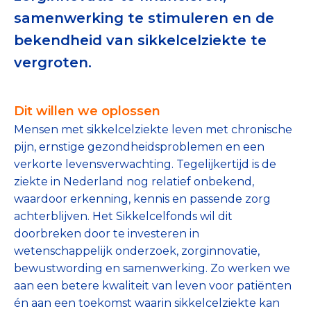
Tips bij doneren: zo geef je veilig
samenwerking te stimuleren en de
bekendheid van sikkelcelziekte te
Data & Onderzoek
vergroten.
Betrouwbare data over goede doelen
CBF-publicaties
Dit willen we oplossen
Mensen met sikkelcelziekte leven met chronische
State of the Sector
pijn, ernstige gezondheidsproblemen en een
verkorte levensverwachting. Tegelijkertijd is de
Het Nederlandse Donateurspanel
ziekte in Nederland nog relatief onbekend,
waardoor erkenning, kennis en passende zorg
achterblijven. Het Sikkelcelfonds wil dit
Contact & Signalen
doorbreken door te investeren in
wetenschappelijk onderzoek, zorginnovatie,
bewustwording en samenwerking. Zo werken we
Check keurmerk goede doelen
aan een betere kwaliteit van leven voor patiënten
én aan een toekomst waarin sikkelcelziekte kan