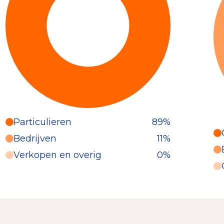
Particulieren
89%
Particulieren (89%)
Bedrijven
11%
Deze inkomsten zijn als volgt
Verkopen en overig
0%
onderverdeeld: