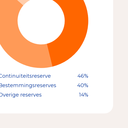
Continuïteitsreserve
46%
Bestemmingsreserves
40%
Overige reserves
14%