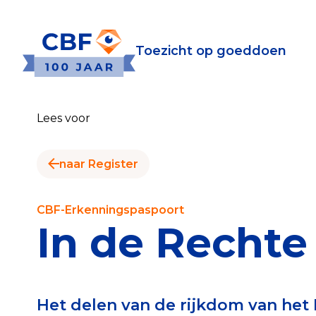
Toezicht op goeddoen
Toezicht op goeddoen
Goede Do
Lees voor
Wat is de CBF-Erke
Relevante document
naar Register
CBF-Erkenning aanv
Tarieven CBF-Erken
CBF-Erkenningspaspoort
In de Rechte
Publiek
Veilig geven met h
Het delen van de rijkdom van het 
Check het CBF-keur