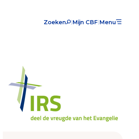
Zoeken
Mijn CBF
Menu
|
|
Nieuws
Over het CBF
Veelgestelde vragen
Register Erkende Donatieplatformen