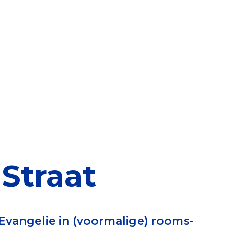
elen
nning?
en voor de Erkenning
ragen
ning
 Straat
et CBF-keurmerk
Evangelie in (voormalige) rooms-
merk van een goed doel