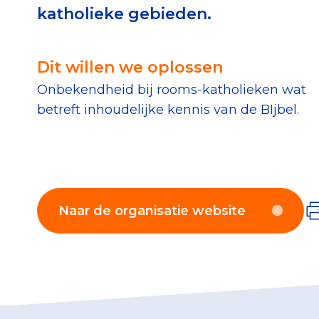
katholieke gebieden.
Download de Geef G
Tips bij doneren: zo 
Dit willen we oplossen
Onbekendheid bij rooms-katholieken wat
Data & O
betreft inhoudelijke kennis van de BIjbel.
Betrouwbare data o
CBF-publicaties
State of the Sector
Naar de organisatie website
Het Nederlandse Do