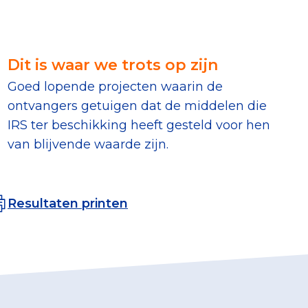
erust Checklist
geef je veilig
Dit is waar we trots op zijn
Goed lopende projecten waarin de
nderzoek
ontvangers getuigen dat de middelen die
IRS ter beschikking heeft gesteld voor hen
ver goede doelen
van blijvende waarde zijn.
Resultaten printen
nateurspanel