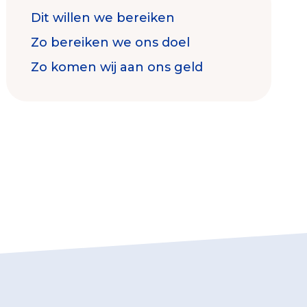
Dit willen we bereiken
Zo bereiken we ons doel
Zo komen wij aan ons geld
Contact & Signalen
Check keurmerk goede doelen
Collecterooster/wervingrooster