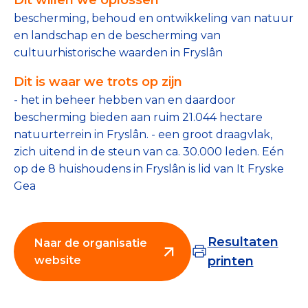
Tips bij doneren: zo geef je veilig
bescherming, behoud en ontwikkeling van natuur
en landschap en de bescherming van
Data & Onderzoek
cultuurhistorische waarden in Fryslân
Betrouwbare data over goede doelen
Dit is waar we trots op zijn
- het in beheer hebben van en daardoor
CBF-publicaties
bescherming bieden aan ruim 21.044 hectare
natuurterrein in Fryslân. - een groot draagvlak,
State of the Sector
zich uitend in de steun van ca. 30.000 leden. Eén
Het Nederlandse Donateurspanel
op de 8 huishoudens in Fryslân is lid van It Fryske
Gea
Contact & Signalen
Resultaten
Naar de organisatie
website
printen
Check keurmerk goede doelen