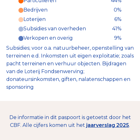
Particulieren
44%
Particulieren (44%)
Bedrijven
0%
Deze inkomsten zijn als volgt
onderverdeeld:
Loterijen
6%
Subsidies van overheden
41%
Verkopen en overig
9%
Subsidies; voor o.a. natuurbeheer, openstelling van
terreinen e.d. Inkomsten uit eigen exploitatie; zoals
pacht terreinen en verhuur objecten. Bijdragen
van de Loterij Fondsenwerving;
donateursinkomsten, giften, nalatenschappen en
sponsoring
De informatie in dit paspoort is getoetst door het
CBF. Alle cijfers komen uit het
jaarverslag 2025
.
€ 8.106.000