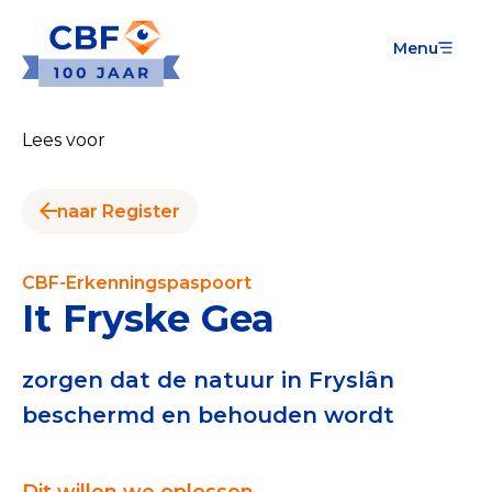
Menu
Goede Doelen
Wat is de CBF-Erkenning?
Lees voor
Relevante documenten voor de Erkenning
naar Register
CBF-Erkenning aanvragen
Tarieven CBF-Erkenning
CBF-Erkenningspaspoort
It Fryske Gea
Publiek
Veilig geven met het CBF-keurmerk
zorgen dat de natuur in Fryslân
beschermd en behouden wordt
Check het CBF-keurmerk van een goed doel
Download de Geef Gerust Checklist
Dit willen we oplossen