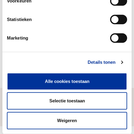
Voorkeuren
Aankoop en beheer
75%
Voorlichting en bewustwording
21%
Statistieken
Overig
5%
beheer en onderhoud van natuurgebied
Marketing
draagvlak verwerven voor natuurbescherming
projecten uitvoeren voor kwaliteitsverbetering
en uitbreiding natuurareaal
Details tonen
fondsen werven voor realisatie van onze
doelstellingen
Alle cookies toestaan
Selectie toestaan
Zo komen wij aan ons geld
Weigeren