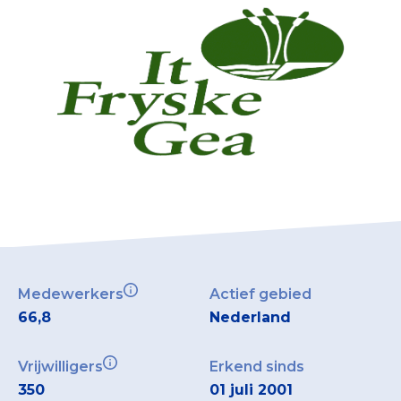
Collecterooster/wervingrooster
Nieuws
Over het CBF
Veelgestelde vragen
Register Erkende Donatieplatformen
Medewerkers
Actief gebied
66,8
Nederland
Vrijwilligers
Erkend sinds
350
01 juli 2001