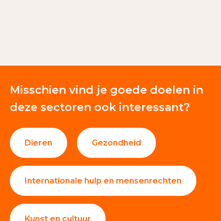
Nalatenschappen
87%
Contributies
9%
Giften en donaties
4%
Misschien vind je goede doelen in
deze sectoren ook interessant?
Dieren
Gezondheid
Internationale hulp en mensenrechten
Kunst en cultuur