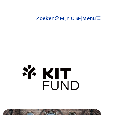
Zoeken
Mijn CBF
Menu
|
|
Nieuws
Over het CBF
Veelgestelde vragen
Register Erkende Donatieplatformen