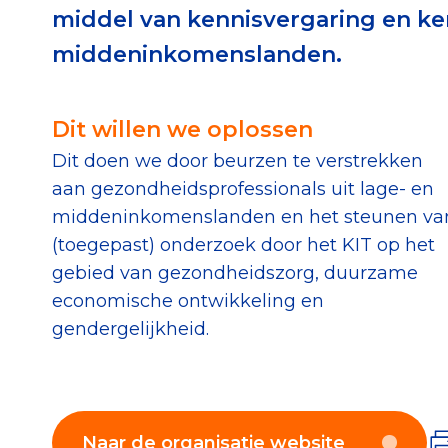
middel van kennisvergaring en ken
Download de Geef G
middeninkomenslanden.
Tips bij doneren: zo 
Dit willen we oplossen
Data & O
Dit doen we door beurzen te verstrekken
aan gezondheidsprofessionals uit lage- en
Betrouwbare data o
middeninkomenslanden en het steunen va
CBF-publicaties
(toegepast) onderzoek door het KIT op het
State of the Sector
gebied van gezondheidszorg, duurzame
economische ontwikkeling en
Het Nederlandse Do
gendergelijkheid.
Naar de organisatie website