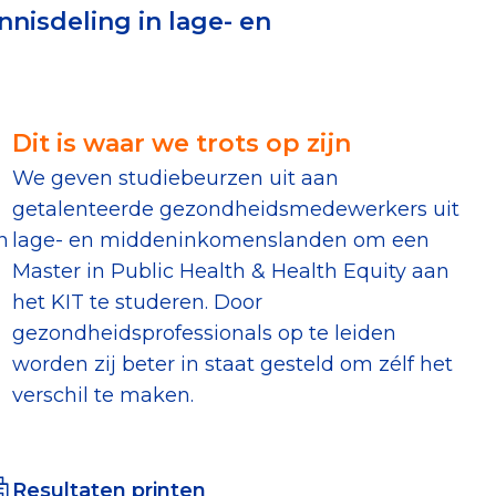
nisdeling in lage- en
erust Checklist
geef je veilig
Dit is waar we trots op zijn
nderzoek
We geven studiebeurzen uit aan
getalenteerde gezondheidsmedewerkers uit
ver goede doelen
n
lage- en middeninkomenslanden om een
Master in Public Health & Health Equity aan
het KIT te studeren. Door
gezondheidsprofessionals op te leiden
nateurspanel
worden zij beter in staat gesteld om zélf het
verschil te maken.
Resultaten printen