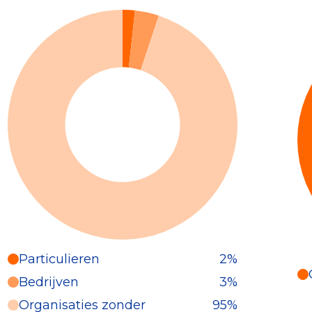
Particulieren
2%
Particulieren (2%)
Bedrijven
3%
Deze inkomsten zijn als volgt
Organisaties zonder
95%
onderverdeeld: