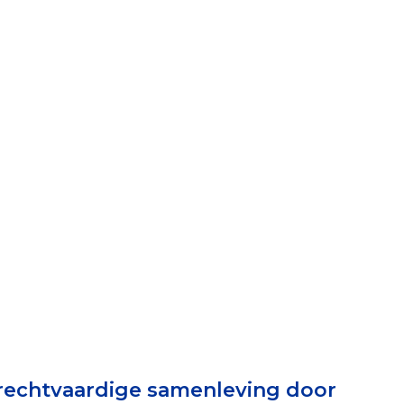
elen
nning?
en voor de Erkenning
ragen
ning
et CBF-keurmerk
 rechtvaardige samenleving door
merk van een goed doel