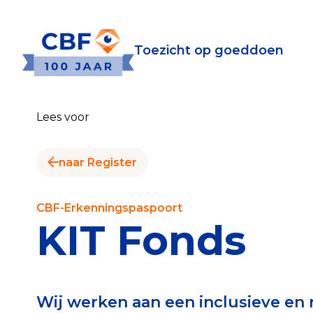
Toezicht op goeddoen
Toezicht op goeddoen
Goede Do
Lees voor
Wat is de CBF-Erke
Relevante document
naar Register
CBF-Erkenning aanv
Tarieven CBF-Erken
CBF-Erkenningspaspoort
KIT Fonds
Publiek
Veilig geven met h
Wij werken aan een inclusieve en
Check het CBF-keur