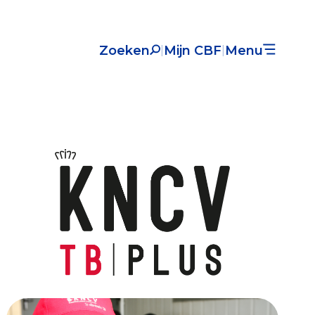
Zoeken
Mijn CBF
Menu
|
|
Nieuws
Over het CBF
Veelgestelde vragen
Register Erkende Donatieplatformen