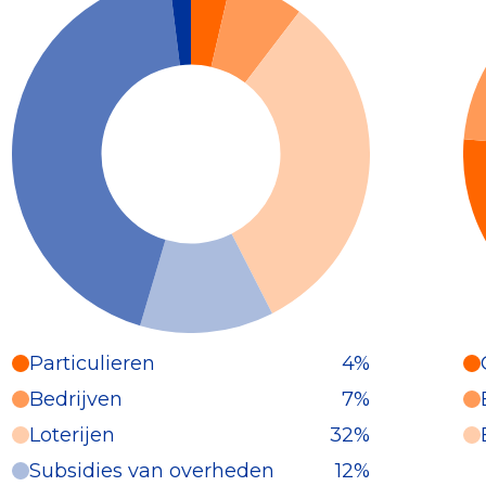
Particulieren
4%
Particulieren (4%)
Bedrijven
7%
Deze inkomsten zijn als volgt
Loterijen
32%
onderverdeeld:
Subsidies van overheden
12%