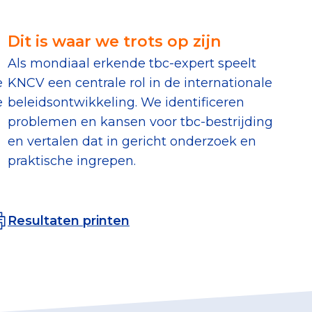
erust Checklist
Dit is waar we trots op zijn
geef je veilig
Als mondiaal erkende tbc-expert speelt
e
KNCV een centrale rol in de internationale
nderzoek
e
beleidsontwikkeling. We identificeren
problemen en kansen voor tbc-bestrijding
ver goede doelen
en vertalen dat in gericht onderzoek en
praktische ingrepen.
nateurspanel
Resultaten printen