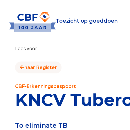
Toezicht op goeddoen
Toezicht op goeddoen
Goede Do
Lees voor
Wat is de CBF-Erke
Relevante document
naar Register
CBF-Erkenning aanv
Tarieven CBF-Erken
CBF-Erkenningspaspoort
KNCV Tuberc
Publiek
Veilig geven met h
To eliminate TB
Check het CBF-keur