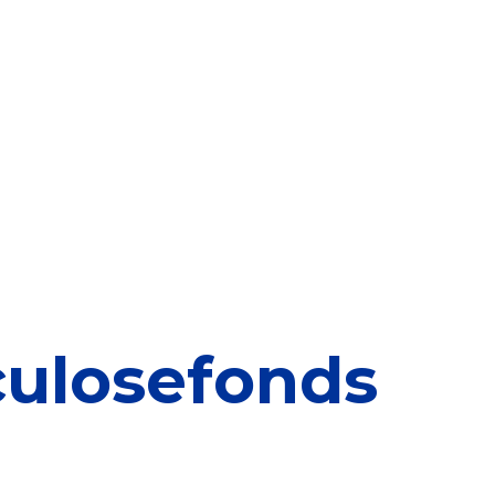
elen
nning?
en voor de Erkenning
ragen
ning
ulosefonds
et CBF-keurmerk
merk van een goed doel