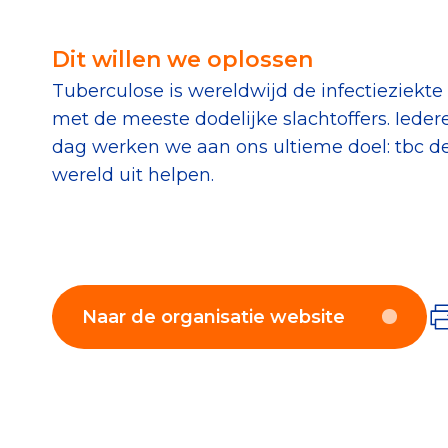
Download de Geef G
Dit willen we oplossen
Tips bij doneren: zo 
Tuberculose is wereldwijd de infectieziekte
met de meeste dodelijke slachtoffers. Ieder
Data & O
dag werken we aan ons ultieme doel: tbc d
wereld uit helpen.
Betrouwbare data o
CBF-publicaties
State of the Sector
Het Nederlandse Do
Naar de organisatie website