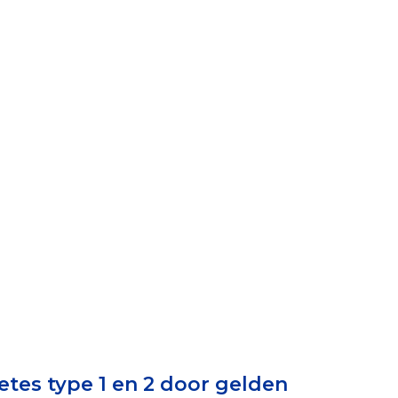
elen
nning?
en voor de Erkenning
ragen
ning
et CBF-keurmerk
etes type 1 en 2 door gelden
merk van een goed doel