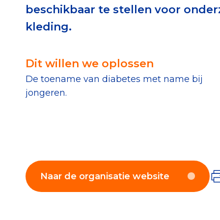
beschikbaar te stellen voor onde
Download de Geef G
kleding.
Tips bij doneren: zo 
Dit willen we oplossen
Data & O
De toename van diabetes met name bij
jongeren.
Betrouwbare data o
CBF-publicaties
State of the Sector
Het Nederlandse Do
Naar de organisatie website