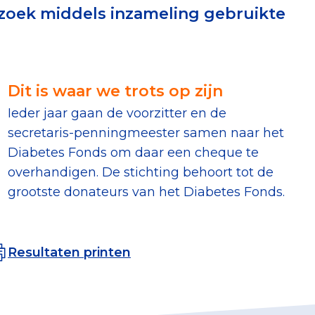
rzoek middels inzameling gebruikte
erust Checklist
geef je veilig
Dit is waar we trots op zijn
nderzoek
Ieder jaar gaan de voorzitter en de
secretaris-penningmeester samen naar het
ver goede doelen
Diabetes Fonds om daar een cheque te
overhandigen. De stichting behoort tot de
grootste donateurs van het Diabetes Fonds.
nateurspanel
Resultaten printen