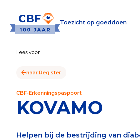
Toezicht op goeddoen
Toezicht op goeddoen
Goede Do
Lees voor
Wat is de CBF-Erke
Relevante document
naar Register
CBF-Erkenning aanv
Tarieven CBF-Erken
CBF-Erkenningspaspoort
KOVAMO
Publiek
Veilig geven met h
Helpen bij de bestrijding van diab
Check het CBF-keur