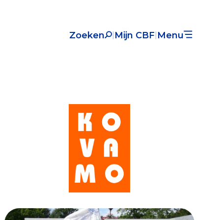
Zoeken
Mijn CBF
Menu
|
|
Nieuws
Over het CBF
Veelgestelde vragen
Register Erkende Donatieplatformen