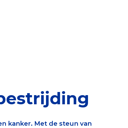
elen
nning?
en voor de Erkenning
ragen
ning
estrijding
et CBF-keurmerk
en kanker. Met de steun van
merk van een goed doel