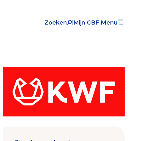
Zoeken
Mijn CBF
Menu
|
|
Nieuws
Over het CBF
Veelgestelde vragen
Register Erkende Donatieplatformen