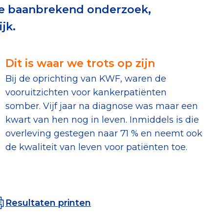
e baanbrekend onderzoek,
erust Checklist
jk.
geef je veilig
Dit is waar we trots op zijn
nderzoek
Bij de oprichting van KWF, waren de
vooruitzichten voor kankerpatiënten
ver goede doelen
somber. Vijf jaar na diagnose was maar een
kwart van hen nog in leven. Inmiddels is die
overleving gestegen naar 71 % en neemt ook
de kwaliteit van leven voor patiënten toe.
nateurspanel
Resultaten printen