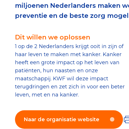
miljoenen Nederlanders maken w
Download de Geef G
preventie en de beste zorg mogeli
Tips bij doneren: zo 
Dit willen we oplossen
Data & O
1 op de 2 Nederlanders krijgt ooit in zijn of
haar leven te maken met kanker. Kanker
Betrouwbare data o
heeft een grote impact op het leven van
CBF-publicaties
patiënten, hun naasten en onze
State of the Sector
maatschappij. KWF wil deze impact
terugdringen en zet zich in voor een beter
Het Nederlandse Do
leven, met en na kanker.
Naar de organisatie website