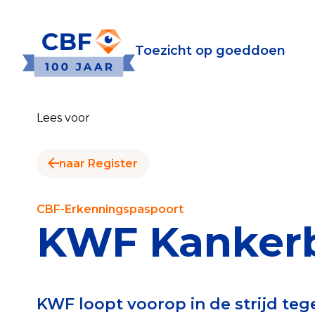
Toezicht op goeddoen
Toezicht op goeddoen
Goede Do
Lees voor
Wat is de CBF-Erke
Relevante document
naar Register
CBF-Erkenning aanv
Tarieven CBF-Erken
CBF-Erkenningspaspoort
KWF Kankerb
Publiek
Veilig geven met h
KWF loopt voorop in de strijd teg
Check het CBF-keur