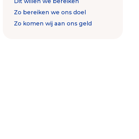
Dit willen we bereiken
Zo bereiken we ons doel
Zo komen wij aan ons geld
Contact & Signalen
Check keurmerk goede doelen
Collecterooster/wervingrooster