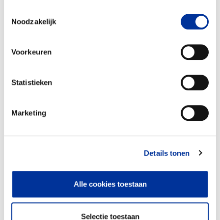
gebruiken. Bekijk ons
privacy statement
.
Toestemmingsselectie
Noodzakelijk
Voorkeuren
Statistieken
Marketing
Aankoop en beheer
100%
Uitvoeren van herstel- en beheer
werkzaamheden in het landschap en de daarbij
Details tonen
behorende landschapselementen
Stimuleren en coördineren van het
Alle cookies toestaan
vrijwilligerswerk in het landschap
Samenwerking tussen betrokken partijen
bevorderen in het landschap
Selectie toestaan