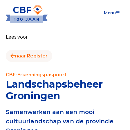
Menu
Goede Doelen
Wat is de CBF-Erkenning?
Lees voor
Relevante documenten voor de Erkenning
naar Register
CBF-Erkenning aanvragen
Tarieven CBF-Erkenning
CBF-Erkenningspaspoort
Landschapsbeheer
Publiek
Groningen
Veilig geven met het CBF-keurmerk
Check het CBF-keurmerk van een goed doel
Samenwerken aan een mooi
cultuurlandschap van de provincie
Download de Geef Gerust Checklist