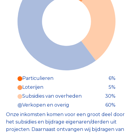
Particulieren
6%
Particulieren (6%)
Loterijen
5%
Deze inkomsten zijn als volgt
onderverdeeld:
Subsidies van overheden
30%
Verkopen en overig
60%
Onze inkomsten komen voor een groot deel door
het subsidies en bijdrage eigenaren/derden uit
projecten. Daarnaast ontvangen wij bijdragen van