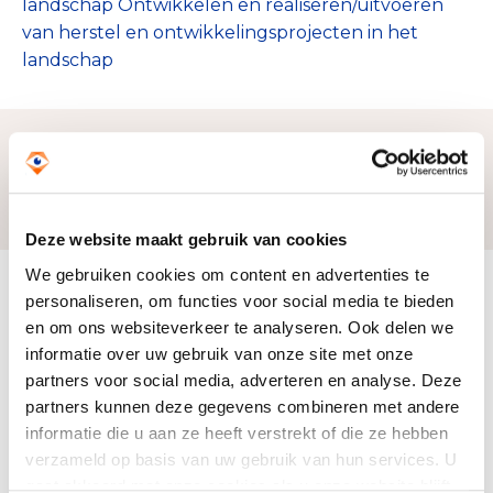
landschap Ontwikkelen en realiseren/uitvoeren
van herstel en ontwikkelingsprojecten in het
landschap
Zo bereiken we ons doel
Deze website maakt gebruik van cookies
We gebruiken cookies om content en advertenties te
Doelbesteding (2025)
personaliseren, om functies voor social media te bieden
€ 3.797.165
en om ons websiteverkeer te analyseren. Ook delen we
informatie over uw gebruik van onze site met onze
partners voor social media, adverteren en analyse. Deze
partners kunnen deze gegevens combineren met andere
informatie die u aan ze heeft verstrekt of die ze hebben
verzameld op basis van uw gebruik van hun services. U
gaat akkoord met onze cookies als u onze website blijft