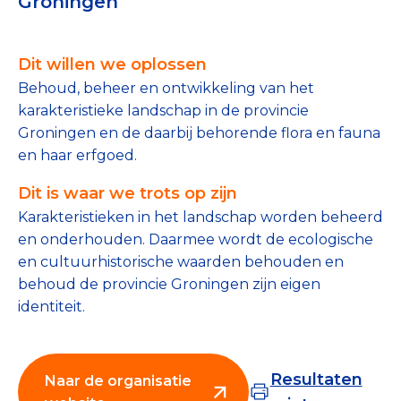
Groningen
Tips bij doneren: zo geef je veilig
Dit willen we oplossen
Data & Onderzoek
Behoud, beheer en ontwikkeling van het
Betrouwbare data over goede doelen
karakteristieke landschap in de provincie
Groningen en de daarbij behorende flora en fauna
CBF-publicaties
en haar erfgoed.
State of the Sector
Dit is waar we trots op zijn
Het Nederlandse Donateurspanel
Karakteristieken in het landschap worden beheerd
en onderhouden. Daarmee wordt de ecologische
en cultuurhistorische waarden behouden en
Contact & Signalen
behoud de provincie Groningen zijn eigen
identiteit.
Check keurmerk goede doelen
Resultaten
Naar de organisatie