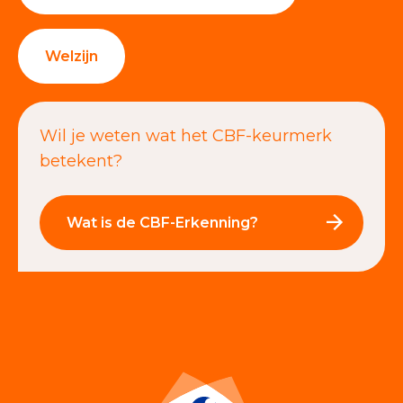
Welzijn
Wil je weten wat het CBF-keurmerk
betekent?
Wat is de CBF-Erkenning?