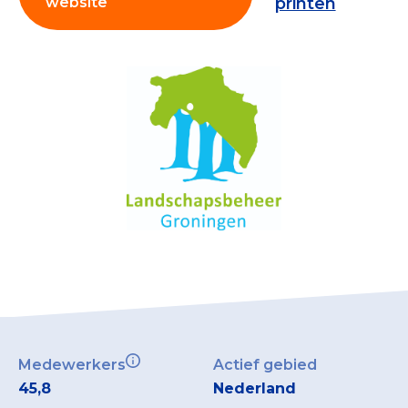
website
printen
Collecterooster/wervingrooster
Nieuws
Over het CBF
Veelgestelde vragen
Register Erkende Donatieplatformen
Medewerkers
Actief gebied
45,8
Nederland