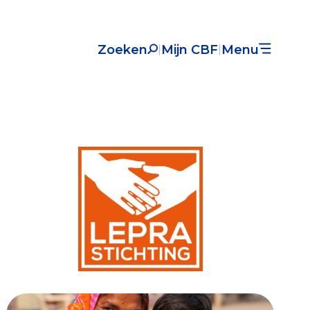
Zoeken
Mijn CBF
Menu
|
|
Nieuws
Over het CBF
Veelgestelde vragen
Register Erkende Donatieplatformen