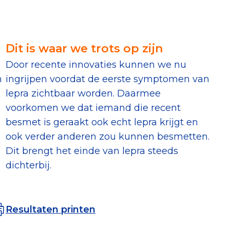
erust Checklist
geef je veilig
Dit is waar we trots op zijn
Door recente innovaties kunnen we nu
nderzoek
n
ingrijpen voordat de eerste symptomen van
lepra zichtbaar worden. Daarmee
ver goede doelen
voorkomen we dat iemand die recent
besmet is geraakt ook echt lepra krijgt en
ook verder anderen zou kunnen besmetten.
Dit brengt het einde van lepra steeds
nateurspanel
dichterbij.
Resultaten printen