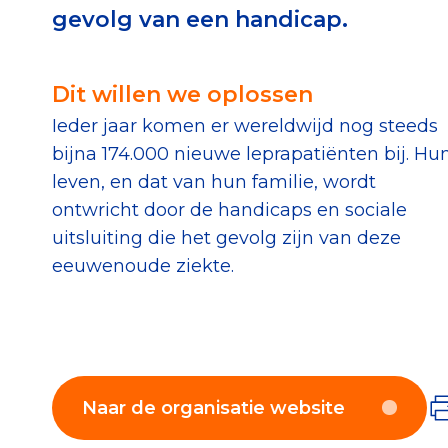
gevolg van een handicap.
Download de Geef G
Tips bij doneren: zo 
Dit willen we oplossen
Ieder jaar komen er wereldwijd nog steeds
Data & O
bijna 174.000 nieuwe leprapatiënten bij. Hu
leven, en dat van hun familie, wordt
Betrouwbare data o
ontwricht door de handicaps en sociale
CBF-publicaties
uitsluiting die het gevolg zijn van deze
eeuwenoude ziekte.
State of the Sector
Het Nederlandse Do
Naar de organisatie website