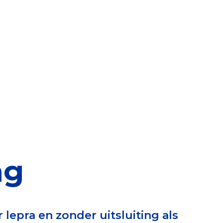
elen
nning?
en voor de Erkenning
ragen
ning
ng
et CBF-keurmerk
lepra en zonder uitsluiting als
merk van een goed doel