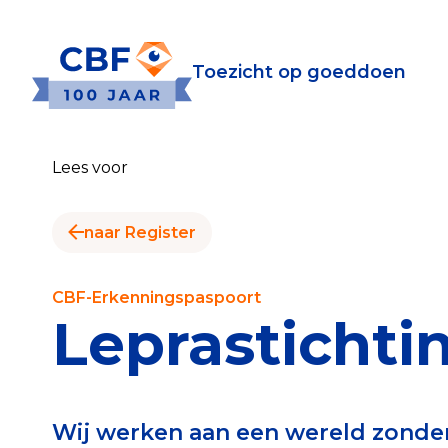
Toezicht op goeddoen
Toezicht op goeddoen
Goede Do
Lees voor
Wat is de CBF-Erke
Relevante document
naar Register
CBF-Erkenning aanv
Tarieven CBF-Erken
CBF-Erkenningspaspoort
Leprastichti
Publiek
Veilig geven met h
Wij werken aan een wereld zonder 
Check het CBF-keur