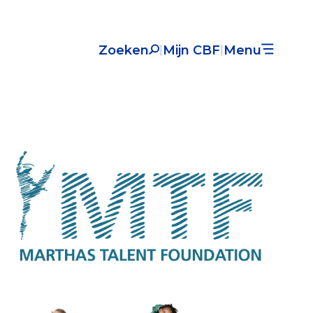
Zoeken
Mijn CBF
Menu
|
|
Nieuws
Over het CBF
Veelgestelde vragen
Register Erkende Donatieplatformen