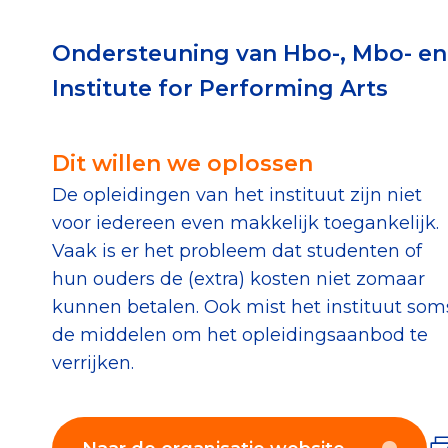
Download de Geef G
Ondersteuning van Hbo-, Mbo- en
Tips bij doneren: zo 
Institute for Performing Arts
Data & O
Dit willen we oplossen
De opleidingen van het instituut zijn niet
Betrouwbare data o
voor iedereen even makkelijk toegankelijk.
CBF-publicaties
Vaak is er het probleem dat studenten of
State of the Sector
hun ouders de (extra) kosten niet zomaar
kunnen betalen. Ook mist het instituut som
Het Nederlandse Do
de middelen om het opleidingsaanbod te
verrijken.