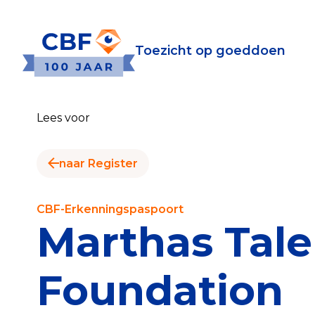
Toezicht op goeddoen
Toezicht op goeddoen
Goede Do
Lees voor
Wat is de CBF-Erke
Relevante document
naar Register
CBF-Erkenning aanv
Tarieven CBF-Erken
CBF-Erkenningspaspoort
Marthas Tale
Publiek
Foundation
Veilig geven met h
Check het CBF-keur