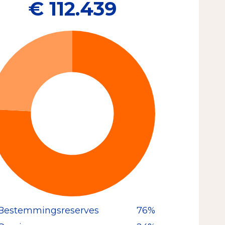
€ 112.439
Bestemmingsreserves
76%