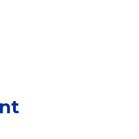
elen
nning?
en voor de Erkenning
ragen
ning
nt
et CBF-keurmerk
merk van een goed doel