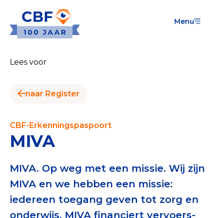
Menu
Goede Doelen
Wat is de CBF-Erkenning?
Lees voor
Relevante documenten voor de Erkenning
naar Register
CBF-Erkenning aanvragen
Tarieven CBF-Erkenning
CBF-Erkenningspaspoort
MIVA
Publiek
Veilig geven met het CBF-keurmerk
MIVA. Op weg met een missie. Wij zijn
MIVA en we hebben een missie:
Check het CBF-keurmerk van een goed doel
iedereen toegang geven tot zorg en
Download de Geef Gerust Checklist
onderwijs. MIVA financiert vervoers-