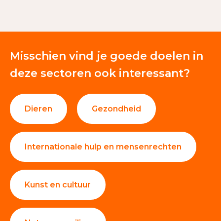
Nalatenschappen
63%
Giften en donaties
37%
Misschien vind je goede doelen in
deze sectoren ook interessant?
Dieren
Gezondheid
Internationale hulp en mensenrechten
Kunst en cultuur