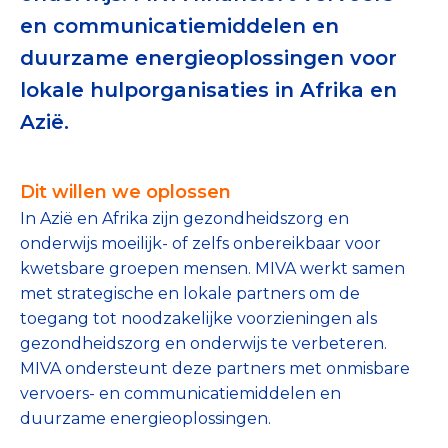
Tips bij doneren: zo geef je veilig
en communicatiemiddelen en
duurzame energieoplossingen voor
Data & Onderzoek
lokale hulporganisaties in Afrika en
Betrouwbare data over goede doelen
Azië.
CBF-publicaties
Dit willen we oplossen
State of the Sector
In Azië en Afrika zijn gezondheidszorg en
Het Nederlandse Donateurspanel
onderwijs moeilijk- of zelfs onbereikbaar voor
kwetsbare groepen mensen. MIVA werkt samen
met strategische en lokale partners om de
Contact & Signalen
toegang tot noodzakelijke voorzieningen als
gezondheidszorg en onderwijs te verbeteren.
MIVA ondersteunt deze partners met onmisbare
Check keurmerk goede doelen
vervoers- en communicatiemiddelen en
duurzame energieoplossingen.