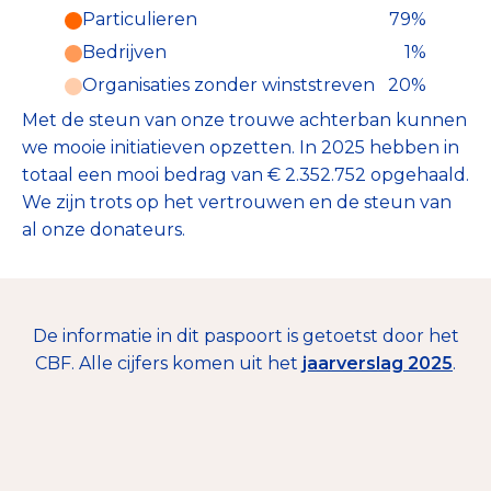
Particulieren
79%
Particulieren (79%)
Bedrijven
1%
Deze inkomsten zijn als volgt
onderverdeeld:
Organisaties zonder winststreven
20%
Met de steun van onze trouwe achterban kunnen
we mooie initiatieven opzetten. In 2025 hebben in
totaal een mooi bedrag van € 2.352.752 opgehaald.
We zijn trots op het vertrouwen en de steun van
al onze donateurs.
De informatie in dit paspoort is getoetst door het
CBF. Alle cijfers komen uit het
jaarverslag 2025
.
€ 1.861.758