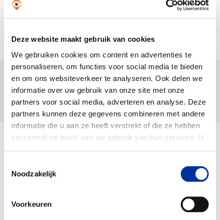
zoals ouderen, wezen, kinderen en mensen met
een handicap. Want het zijn vaak de meest
kwetsbaren die de grootste achterstand ervaren
op het gebied van onderwijs en gezondheidszorg.
Deze website maakt gebruik van cookies
We gebruiken cookies om content en advertenties te
personaliseren, om functies voor social media te bieden
en om ons websiteverkeer te analyseren. Ook delen we
informatie over uw gebruik van onze site met onze
Zo bereiken we ons doel
partners voor social media, adverteren en analyse. Deze
partners kunnen deze gegevens combineren met andere
informatie die u aan ze heeft verstrekt of die ze hebben
verzameld op basis van uw gebruik van hun services. U
Doelbesteding (2025)
gaat akkoord met onze cookies als u onze website blijft
€ 1.763.341
gebruiken. Bekijk ons
privacy statement
.
Toestemmingsselectie
Noodzakelijk
Voorkeuren