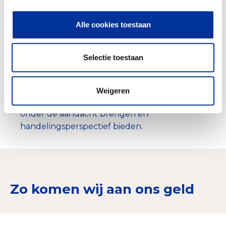
Het behoud van biodiversiteit, in binnen- en
buitenland door programma’s voor bedreigde
Alle cookies toestaan
dier-, bomen- en plantensoorten.
ARTIS-Academie met verdiepende activiteiten
rond natuur, wetenschap, samenhang tussen
Selectie toestaan
natuur en cultuur en onze eigen relatie met
natuur.
D.m.v. bebording, speurtochten en
Weigeren
rondleidingen duurzaamheid bij het publiek
onder de aandacht brengen en
handelingsperspectief bieden.
Zo komen wij aan ons geld