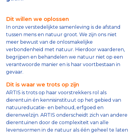
Tips bij doneren: zo geef je veilig
Dit willen we oplossen
Data & Onderzoek
In onze verstedelijkte samenleving is de afstand
Betrouwbare data over goede doelen
tussen mens en natuur groot. We zijn ons niet
meer bewust van de onlosmakelijke
CBF-publicaties
verbondenheid met natuur. Hierdoor waarderen,
begrijpen en behandelen we natuur niet op een
State of the Sector
verantwoorde manier en is haar voortbestaan in
Het Nederlandse Donateurspanel
gevaar.
Dit is waar we trots op zijn
ARTIS is trots op haar voorstrekkers rol als
Contact & Signalen
dierentuin én kennisinstituut op het gebied van
natuureducatie- en behoud, erfgoed en
dierenwelzijn. ARTIS onderscheidt zich van andere
Check keurmerk goede doelen
dierentuinen door de complexiteit van alle
levensvormen in de natuur als één geheel te laten