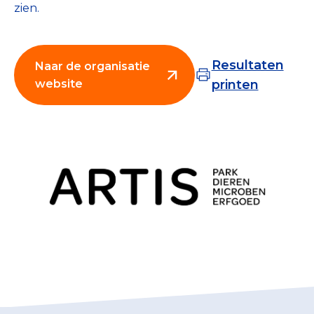
zien.
Collecterooster/wervingrooster
Resultaten
Naar de organisatie
website
printen
Nieuws
Over het CBF
Veelgestelde vragen
Register Erkende Donatieplatformen