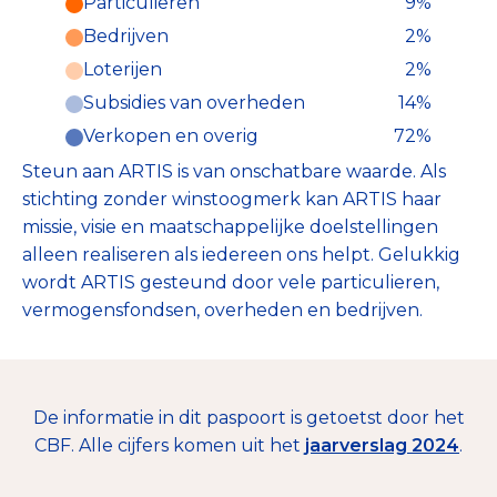
Particulieren
9%
Particulieren (9%)
Bedrijven
2%
Deze inkomsten zijn als volgt
onderverdeeld:
Loterijen
2%
Subsidies van overheden
14%
Verkopen en overig
72%
Steun aan ARTIS is van onschatbare waarde. Als
stichting zonder winstoogmerk kan ARTIS haar
missie, visie en maatschappelijke doelstellingen
alleen realiseren als iedereen ons helpt. Gelukkig
wordt ARTIS gesteund door vele particulieren,
vermogensfondsen, overheden en bedrijven.
De informatie in dit paspoort is getoetst door het
CBF. Alle cijfers komen uit het
jaarverslag 2024
.
€ 2.834.776