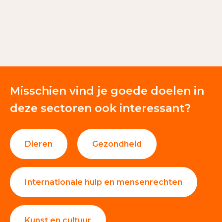
Nalatenschappen
51%
Giften en donaties
47%
Overige baten van particulieren
2%
Misschien vind je goede doelen in
deze sectoren ook interessant?
Dieren
Gezondheid
Internationale hulp en mensenrechten
Kunst en cultuur