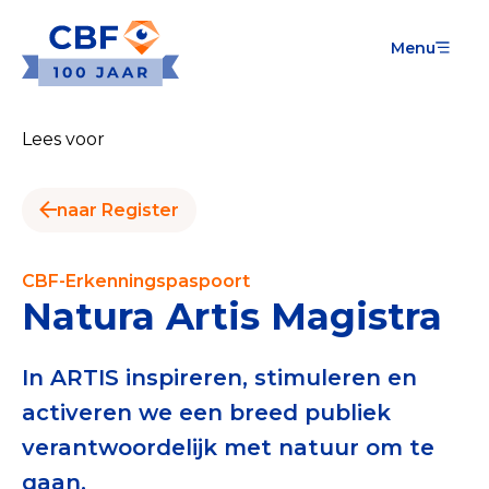
Menu
Goede Doelen
Wat is de CBF-Erkenning?
Lees voor
Relevante documenten voor de Erkenning
naar Register
CBF-Erkenning aanvragen
Tarieven CBF-Erkenning
CBF-Erkenningspaspoort
Natura Artis Magistra
Publiek
Veilig geven met het CBF-keurmerk
In ARTIS inspireren, stimuleren en
activeren we een breed publiek
Check het CBF-keurmerk van een goed doel
verantwoordelijk met natuur om te
Download de Geef Gerust Checklist
gaan.