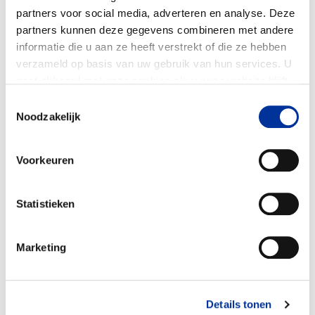
partners voor social media, adverteren en analyse. Deze
partners kunnen deze gegevens combineren met andere
informatie die u aan ze heeft verstrekt of die ze hebben
verzameld op basis van uw gebruik van hun services. U
gaat akkoord met onze cookies als u onze website blijft
gebruiken. Bekijk ons
privacy statement
.
Toestemmingsselectie
Noodzakelijk
Voorkeuren
Statistieken
Recreatie, ontspanning en
100%
vakanties
stimuleren en inspireren verantwoord om te
Marketing
gaan met natuur door educatieve programma’s
o.b.v. ruim 700 bomen, 200 plant- en 545
diersoorten.
Details tonen