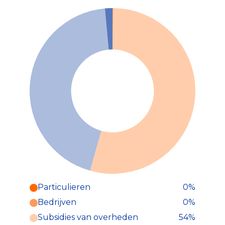
Particulieren
0%
Particulieren (0%)
Bedrijven
0%
Deze inkomsten zijn als volgt
onderverdeeld:
Subsidies van overheden
54%