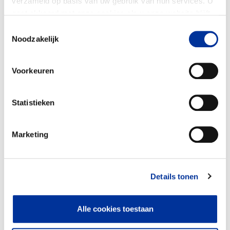
verzameld op basis van uw gebruik van hun services. U
gaat akkoord met onze cookies als u onze website blijft
gebruiken. Bekijk ons
privacy statement
.
Toestemmingsselectie
Noodzakelijk
Voorkeuren
Statistieken
Marketing
Lobby en belangenbehartiging
100%
Lokale en provinciale organisaties en
communities verbinden, ondersteunen en
Details tonen
activeren via uitvoeringsgerichte activiteiten.
Maatschappelijke steun verwerven voor
duurzaam ontwikkeling door burgers, bedrijven
Alle cookies toestaan
bewust te maken en handelingsperspectieven
bieden.