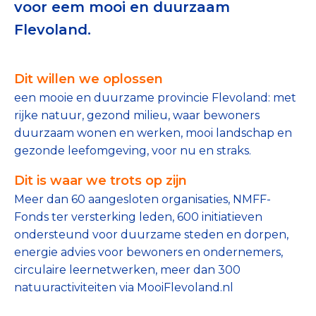
voor eem mooi en duurzaam
Tips bij doneren: zo geef je veilig
Flevoland.
Data & Onderzoek
Dit willen we oplossen
Betrouwbare data over goede doelen
een mooie en duurzame provincie Flevoland: met
CBF-publicaties
rijke natuur, gezond milieu, waar bewoners
duurzaam wonen en werken, mooi landschap en
State of the Sector
gezonde leefomgeving, voor nu en straks.
Het Nederlandse Donateurspanel
Dit is waar we trots op zijn
Meer dan 60 aangesloten organisaties, NMFF-
Fonds ter versterking leden, 600 initiatieven
Contact & Signalen
ondersteund voor duurzame steden en dorpen,
energie advies voor bewoners en ondernemers,
circulaire leernetwerken, meer dan 300
Check keurmerk goede doelen
natuuractiviteiten via MooiFlevoland.nl