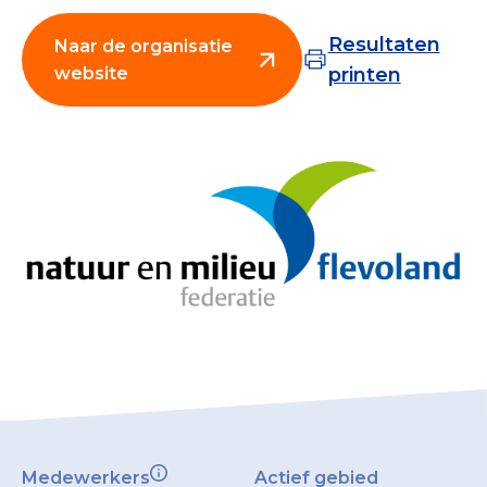
Collecterooster/wervingrooster
Resultaten
Naar de organisatie
website
printen
Nieuws
Over het CBF
Veelgestelde vragen
Register Erkende Donatieplatformen
Medewerkers
Actief gebied