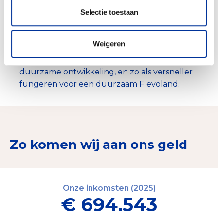
Ideeen en concepten ontwikkelen voor:
Selectie toestaan
circulaire steden en dorpen, energiebesparing
en duurzame energie, rijke natuur en mooi
Weigeren
landschap.
Netwerken ontwikkelen en inzetten voor
duurzame ontwikkeling, en zo als versneller
fungeren voor een duurzaam Flevoland.
Zo komen wij aan ons geld
Onze inkomsten (2025)
€ 694.543