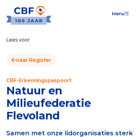
Menu
Goede Doelen
Wat is de CBF-Erkenning?
Lees voor
Relevante documenten voor de Erkenning
naar Register
CBF-Erkenning aanvragen
Tarieven CBF-Erkenning
CBF-Erkenningspaspoort
Natuur en
Publiek
Milieufederatie
Veilig geven met het CBF-keurmerk
Flevoland
Check het CBF-keurmerk van een goed doel
Download de Geef Gerust Checklist
Samen met onze lidorganisaties sterk