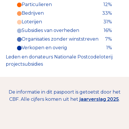
Particulieren
12%
Particulieren (12%)
Bedrijven
33%
Deze inkomsten zijn als volgt
onderverdeeld:
Loterijen
31%
Subsidies van overheden
16%
Organisaties zonder winststreven
7%
Verkopen en overig
1%
Leden en donateurs Nationale Postcodeloterij
projectsubsidies
De informatie in dit paspoort is getoetst door het
CBF. Alle cijfers komen uit het
jaarverslag 2025
.
€ 389.596