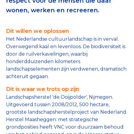
respect voor de mensen die daar
Tips bij doneren: zo geef je veilig
wonen, werken en recreeren.
Data & Onderzoek
Dit willen we oplossen
Betrouwbare data over goede doelen
Het Nederlandse cultuurlandschap is in verval.
Overwegend kaal en levenloos. De biodiversiteit is
CBF-publicaties
door de ruilverkavelingen, waarbij
State of the Sector
honderdduizenden kilometers
landschapselementen zijn verdwenen, dramatisch
Het Nederlandse Donateurspanel
achteruit gegaan.
Dit is waar we trots op zijn
Contact & Signalen
Landschapsherstel 'de Ooijpolder', Nijmegen.
Uitgevoerd tussen 2008/2012, 500 hectare,
grootste landschapsherstelproject van Nederland.
Check keurmerk goede doelen
Herstel Maasheggen: met strategische
grondposities heeft VNC voor duurzaam behoud