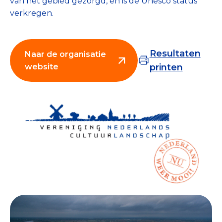
van het gebied gezorgd, en is de Unesco status
Collecterooster/wervingrooster
verkregen.
Resultaten
Naar de organisatie
website
printen
Nieuws
Over het CBF
Veelgestelde vragen
Register Erkende Donatieplatformen