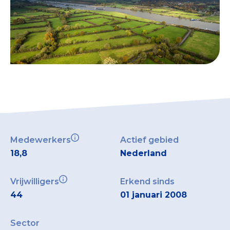
Medewerkers
Actief gebied
18,8
Nederland
Vrijwilligers
Erkend sinds
44
01 januari 2008
Sector