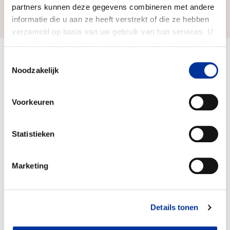
partners kunnen deze gegevens combineren met andere
Zo bereiken we ons doel
informatie die u aan ze heeft verstrekt of die ze hebben
verzameld op basis van uw gebruik van hun services. U
gaat akkoord met onze cookies als u onze website blijft
gebruiken. Bekijk ons
privacy statement
.
Doelbesteding (2025)
Toestemmingsselectie
€ 2.387.241
Noodzakelijk
Voorkeuren
Statistieken
Marketing
Details tonen