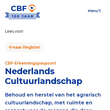
Menu
Goede Doelen
Wat is de CBF-Erkenning?
Lees voor
Relevante documenten voor de Erkenning
naar Register
CBF-Erkenning aanvragen
Tarieven CBF-Erkenning
CBF-Erkenningspaspoort
Nederlands
Publiek
Cultuurlandschap
Veilig geven met het CBF-keurmerk
Check het CBF-keurmerk van een goed doel
Behoud en herstel van het agrarisch
cultuurlandschap, met ruimte en
Download de Geef Gerust Checklist