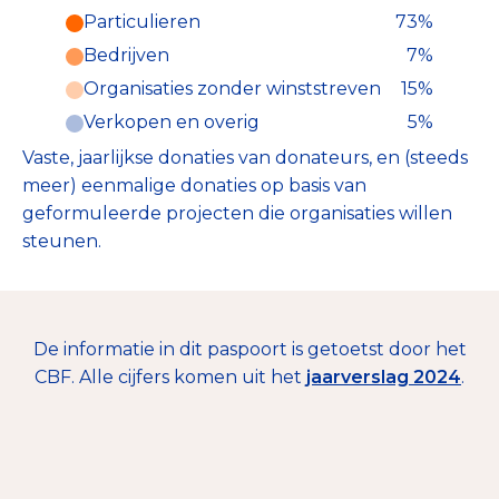
Particulieren
73%
Particulieren (73%)
Bedrijven
7%
Deze inkomsten zijn als volgt
onderverdeeld:
Organisaties zonder winststreven
15%
Verkopen en overig
5%
Vaste, jaarlijkse donaties van donateurs, en (steeds
meer) eenmalige donaties op basis van
geformuleerde projecten die organisaties willen
steunen.
De informatie in dit paspoort is getoetst door het
CBF. Alle cijfers komen uit het
jaarverslag 2024
.
€ 21.854