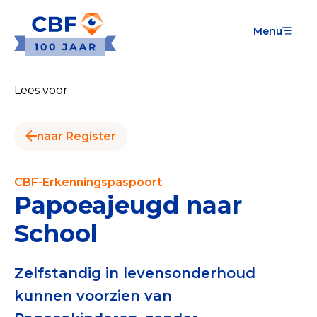
Menu
Goede Doelen
Wat is de CBF-Erkenning?
Lees voor
Relevante documenten voor de Erkenning
naar Register
CBF-Erkenning aanvragen
Tarieven CBF-Erkenning
CBF-Erkenningspaspoort
Papoeajeugd naar
Publiek
School
Veilig geven met het CBF-keurmerk
Check het CBF-keurmerk van een goed doel
Zelfstandig in levensonderhoud
kunnen voorzien van
Download de Geef Gerust Checklist