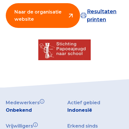
Collecterooster/wervingrooster
Resultaten
Naar de organisatie
website
printen
Nieuws
Over het CBF
Veelgestelde vragen
Register Erkende Donatieplatformen
Medewerkers
Actief gebied
Onbekend
Indonesië
Vrijwilligers
Erkend sinds