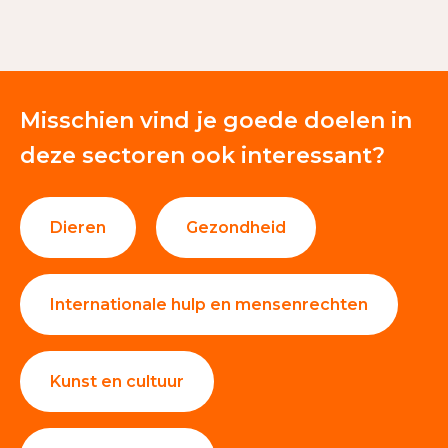
Giften en donaties
100%
Misschien vind je goede doelen in
deze sectoren ook interessant?
Dieren
Gezondheid
Internationale hulp en mensenrechten
Kunst en cultuur