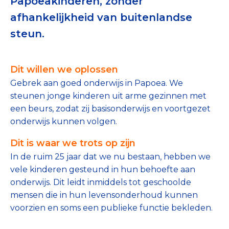
Papoeakinderen, zonder
Tips bij doneren: zo geef je veilig
afhankelijkheid van buitenlandse
steun.
Data & Onderzoek
Betrouwbare data over goede doelen
Dit willen we oplossen
CBF-publicaties
Gebrek aan goed onderwijs in Papoea. We
steunen jonge kinderen uit arme gezinnen met
State of the Sector
een beurs, zodat zij basisonderwijs en voortgezet
onderwijs kunnen volgen.
Het Nederlandse Donateurspanel
Dit is waar we trots op zijn
In de ruim 25 jaar dat we nu bestaan, hebben we
Contact & Signalen
vele kinderen gesteund in hun behoefte aan
onderwijs. Dit leidt inmiddels tot geschoolde
mensen die in hun levensonderhoud kunnen
Check keurmerk goede doelen
voorzien en soms een publieke functie bekleden.