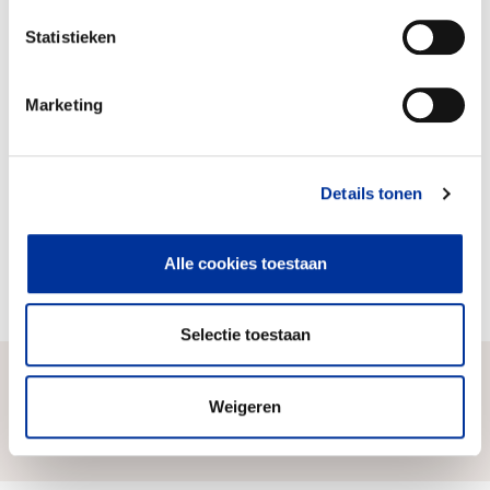
Statistieken
(Directe) dienst- en hulpverlening
96%
Marketing
Voorlichting en bewustwording
4%
Verstrekken van beurzen aan kinderen in
Papoea
Details tonen
Intensief contact met het lokale bestuur ter
plaatse dat de middelen ontvangt en verdeelt
Alle cookies toestaan
Fondsenwerving
Actieve houding richting onze sponsors
Selectie toestaan
Weigeren
Zo komen wij aan ons geld