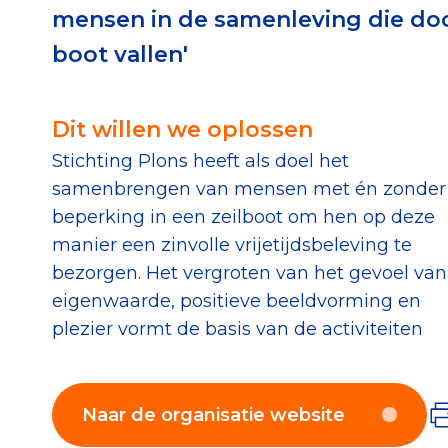
mensen in de samenleving die doo
Download de Geef G
boot vallen'
Tips bij doneren: zo 
Dit willen we oplossen
Data & O
Stichting Plons heeft als doel het
samenbrengen van mensen met én zonder
Betrouwbare data o
beperking in een zeilboot om hen op deze
CBF-publicaties
manier een zinvolle vrijetijdsbeleving te
State of the Sector
bezorgen. Het vergroten van het gevoel van
eigenwaarde, positieve beeldvorming en
Het Nederlandse Do
plezier vormt de basis van de activiteiten
Naar de organisatie website