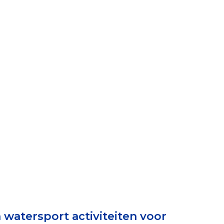
elen
nning?
en voor de Erkenning
ragen
ning
et CBF-keurmerk
watersport activiteiten voor
merk van een goed doel