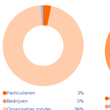
Particulieren
3%
Particulieren (3%)
Bedrijven
0%
Deze inkomsten zijn als volgt
Organisaties zonder
96%