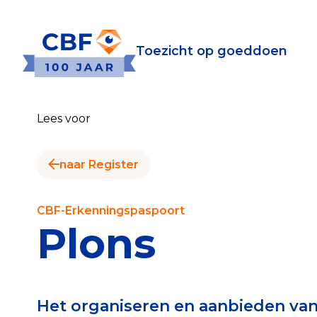
Toezicht op goeddoen
Toezicht op goeddoen
Goede Do
Lees voor
Wat is de CBF-Erke
Relevante document
naar Register
CBF-Erkenning aanv
Tarieven CBF-Erken
CBF-Erkenningspaspoort
Plons
Publiek
Veilig geven met h
Het organiseren en aanbieden van 
Check het CBF-keur