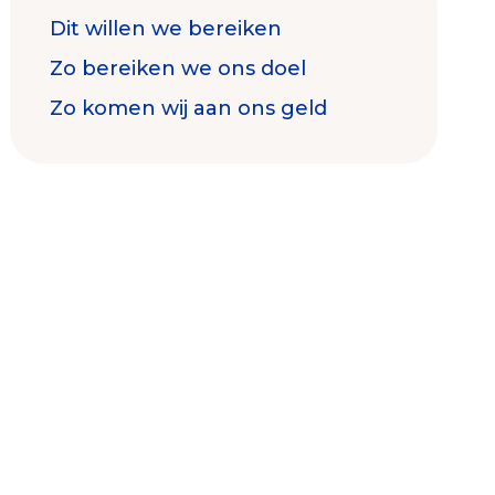
Dit willen we bereiken
Zo bereiken we ons doel
Zo komen wij aan ons geld
Contact & Signalen
Check keurmerk goede doelen
Collecterooster/wervingrooster