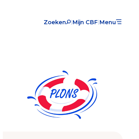
Zoeken
Mijn CBF
Menu
|
|
Nieuws
Over het CBF
Veelgestelde vragen
Register Erkende Donatieplatformen