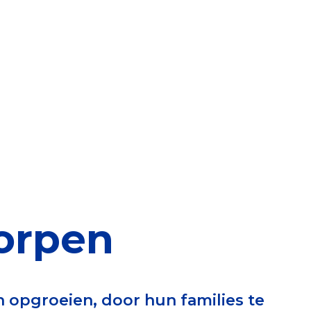
elen
nning?
en voor de Erkenning
ragen
ning
orpen
et CBF-keurmerk
 opgroeien, door hun families te
merk van een goed doel