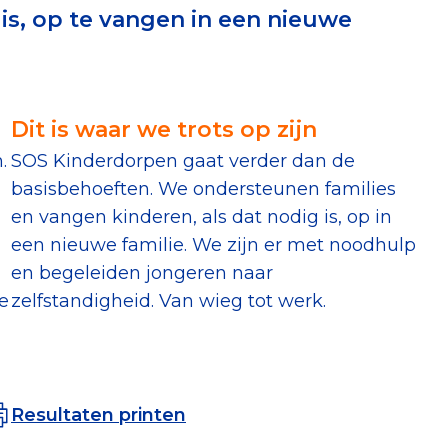
 is, op te vangen in een nieuwe
erust Checklist
geef je veilig
Dit is waar we trots op zijn
nderzoek
.
SOS Kinderdorpen gaat verder dan de
basisbehoeften. We ondersteunen families
ver goede doelen
en vangen kinderen, als dat nodig is, op in
een nieuwe familie. We zijn er met noodhulp
en begeleiden jongeren naar
je
zelfstandigheid. Van wieg tot werk.
nateurspanel
Resultaten printen