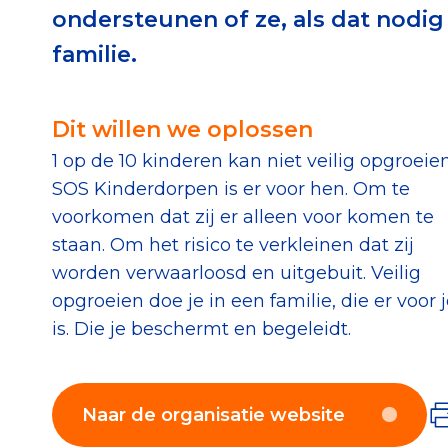
ondersteunen of ze, als dat nodig
Download de Geef G
familie.
Tips bij doneren: zo 
Dit willen we oplossen
Data & O
1 op de 10 kinderen kan niet veilig opgroeien
SOS Kinderdorpen is er voor hen. Om te
Betrouwbare data o
voorkomen dat zij er alleen voor komen te
CBF-publicaties
staan. Om het risico te verkleinen dat zij
State of the Sector
worden verwaarloosd en uitgebuit. Veilig
opgroeien doe je in een familie, die er voor 
Het Nederlandse Do
is. Die je beschermt en begeleidt.
Naar de organisatie website