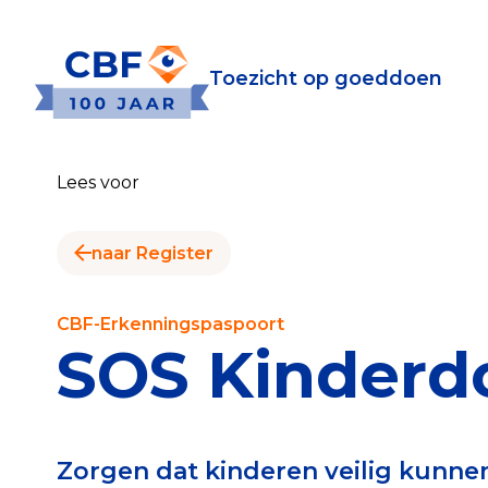
Toezicht op goeddoen
Toezicht op goeddoen
Goede Do
Lees voor
Wat is de CBF-Erke
Relevante document
naar Register
CBF-Erkenning aanv
Tarieven CBF-Erken
CBF-Erkenningspaspoort
SOS Kinderd
Publiek
Veilig geven met h
Zorgen dat kinderen veilig kunnen
Check het CBF-keur