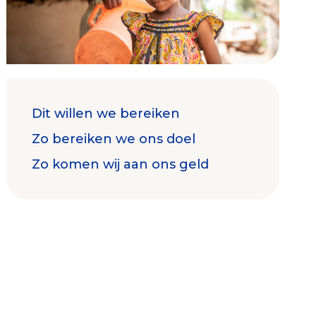
Contact & Signalen
Dit willen we bereiken
Zo bereiken we ons doel
Zo komen wij aan ons geld
Check keurmerk goede doelen
Collecterooster/wervingrooster