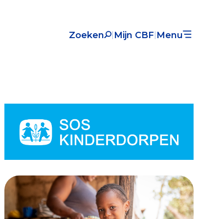
Zoeken
Mijn CBF
Menu
|
|
Nieuws
Over het CBF
Veelgestelde vragen
Register Erkende Donatieplatformen