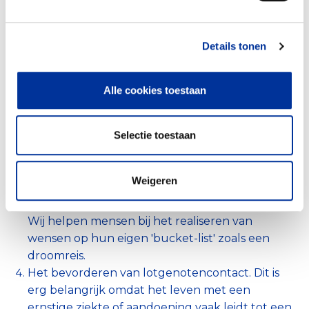
hulpverlening
Het coachen van de zieke en de naasten bij het
Details tonen
leven met een levensbepalende ziekte. Vaak
nodig omdat die levensfase vele problemen
kent.
Alle cookies toestaan
Het organiseren van laagdrempelige
onvergetelijke dagen en vakantiereizen in
groepsverband met een programma voor
Selectie toestaan
iedereen. Voor de actievelingen, maar ook voor
degene die graag toekijkt en wil genieten van
Weigeren
alles.
Het vervullen van individuele wensen/dromen.
Wij helpen mensen bij het realiseren van
wensen op hun eigen 'bucket-list' zoals een
droomreis.
Het bevorderen van lotgenotencontact. Dit is
erg belangrijk omdat het leven met een
ernstige ziekte of aandoening vaak leidt tot een