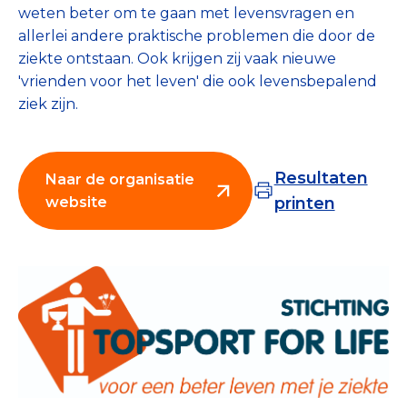
weten beter om te gaan met levensvragen en
Collecterooster/wervingrooster
allerlei andere praktische problemen die door de
ziekte ontstaan. Ook krijgen zij vaak nieuwe
'vrienden voor het leven' die ook levensbepalend
ziek zijn.
Nieuws
Over het CBF
Resultaten
Naar de organisatie
Veelgestelde vragen
website
printen
Register Erkende Donatieplatformen