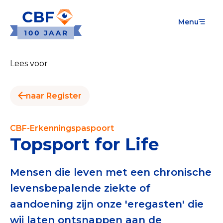
Menu
Goede Doelen
Wat is de CBF-Erkenning?
Lees voor
Relevante documenten voor de Erkenning
naar Register
CBF-Erkenning aanvragen
Tarieven CBF-Erkenning
CBF-Erkenningspaspoort
Topsport for Life
Publiek
Veilig geven met het CBF-keurmerk
Mensen die leven met een chronische
levensbepalende ziekte of
Check het CBF-keurmerk van een goed doel
aandoening zijn onze 'eregasten' die
Download de Geef Gerust Checklist
wij laten ontsnappen aan de