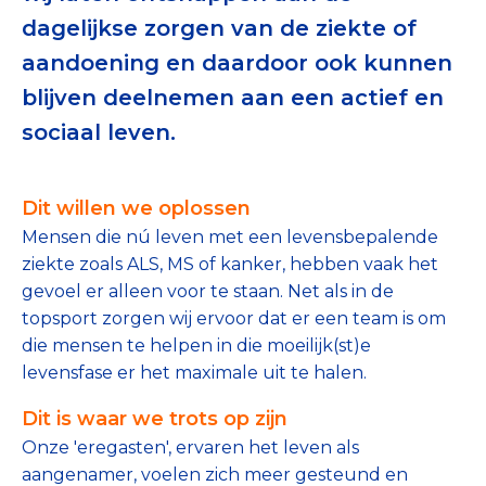
Tips bij doneren: zo geef je veilig
dagelijkse zorgen van de ziekte of
aandoening en daardoor ook kunnen
Data & Onderzoek
blijven deelnemen aan een actief en
Betrouwbare data over goede doelen
sociaal leven.
CBF-publicaties
Dit willen we oplossen
State of the Sector
Mensen die nú leven met een levensbepalende
Het Nederlandse Donateurspanel
ziekte zoals ALS, MS of kanker, hebben vaak het
gevoel er alleen voor te staan. Net als in de
topsport zorgen wij ervoor dat er een team is om
Contact & Signalen
die mensen te helpen in die moeilijk(st)e
levensfase er het maximale uit te halen.
Dit is waar we trots op zijn
Check keurmerk goede doelen
Onze 'eregasten', ervaren het leven als
aangenamer, voelen zich meer gesteund en