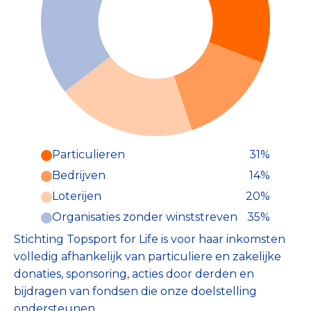
Particulieren
31%
Particulieren (31%)
Bedrijven
14%
Deze inkomsten zijn als volgt
onderverdeeld:
Loterijen
20%
Organisaties zonder winststreven
35%
Stichting Topsport for Life is voor haar inkomsten
volledig afhankelijk van particuliere en zakelijke
donaties, sponsoring, acties door derden en
bijdragen van fondsen die onze doelstelling
ondersteunen.