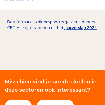
De informatie in dit paspoort is getoetst door het
CBF. Alle cijfers komen uit het
jaarverslag 2024
.
€ 19.396
Collecten
5%
Giften en donaties
95%
Misschien vind je goede doelen in
deze sectoren ook interessant?