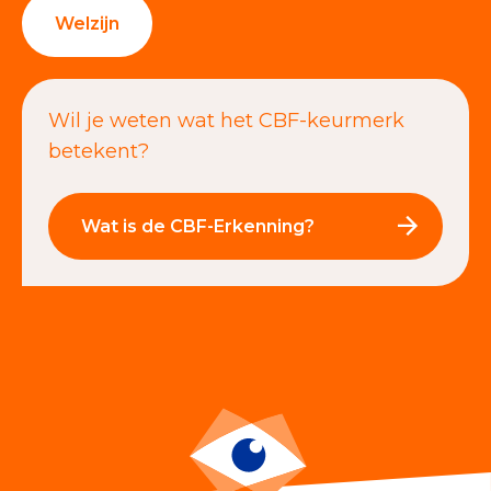
Welzijn
Wil je weten wat het CBF-keurmerk
betekent?
Wat is de CBF-Erkenning?