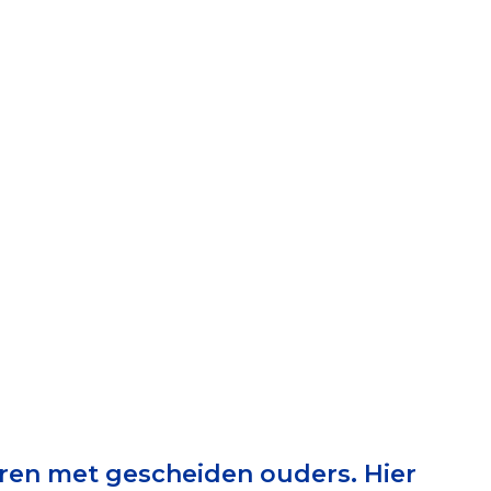
elen
nning?
en voor de Erkenning
ragen
ning
et CBF-keurmerk
eren met gescheiden ouders. Hier
merk van een goed doel