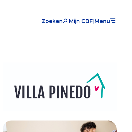
Zoeken
Mijn CBF
Menu
|
|
Nieuws
Over het CBF
Veelgestelde vragen
Register Erkende Donatieplatformen