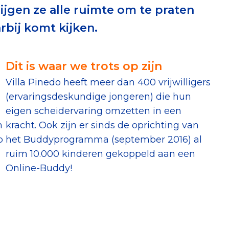
ijgen ze alle ruimte om te praten
erust Checklist
rbij komt kijken.
geef je veilig
Dit is waar we trots op zijn
nderzoek
Villa Pinedo heeft meer dan 400 vrijwilligers
(ervaringsdeskundige jongeren) die hun
ver goede doelen
eigen scheidervaring omzetten in een
h
kracht. Ook zijn er sinds de oprichting van
p
het Buddyprogramma (september 2016) al
ruim 10.000 kinderen gekoppeld aan een
nateurspanel
Online-Buddy!