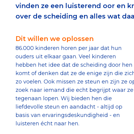
vinden ze een luisterend oor en kr
Download de Geef G
over de scheiding en alles wat daa
Tips bij doneren: zo 
Dit willen we oplossen
Data & O
86.000 kinderen horen per jaar dat hun
ouders uit elkaar gaan. Veel kinderen
Betrouwbare data o
hebben het idee dat de scheiding door hen
CBF-publicaties
komt of denken dat ze de enige zijn die zic
State of the Sector
zo voelen. Ook missen ze steun en zijn ze o
zoek naar iemand die echt begrijpt waar ze
Het Nederlandse Do
tegenaan lopen. Wij bieden hen die
liefdevolle steun en aandacht - altijd op
basis van ervaringsdeskundigheid - en
luisteren écht naar hen.