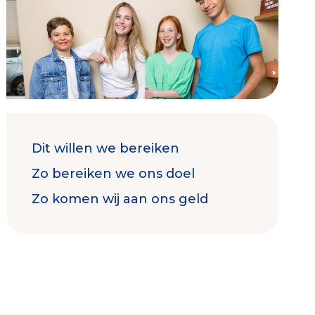
Contact & Signalen
Dit willen we bereiken
Check keurmerk goede doelen
Zo bereiken we ons doel
Zo komen wij aan ons geld
Collecterooster/wervingrooster