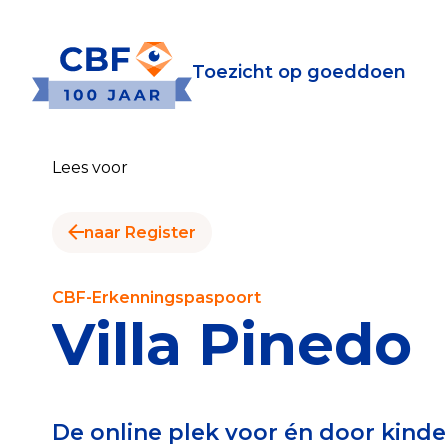
Toezicht op goeddoen
Toezicht op goeddoen
Goede Do
Lees voor
Wat is de CBF-Erke
Relevante document
naar Register
CBF-Erkenning aanv
Tarieven CBF-Erken
CBF-Erkenningspaspoort
Villa Pinedo
Publiek
Veilig geven met h
De online plek voor én door kind
Check het CBF-keur