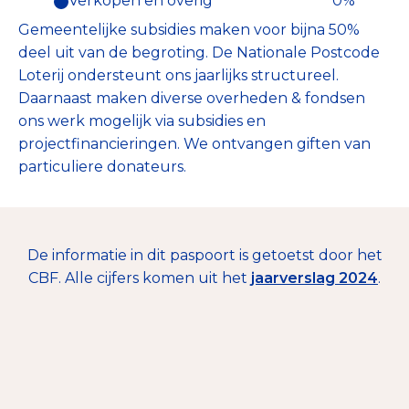
Verkopen en overig
0%
Gemeentelijke subsidies maken voor bijna 50%
deel uit van de begroting. De Nationale Postcode
Loterij ondersteunt ons jaarlijks structureel.
Daarnaast maken diverse overheden & fondsen
ons werk mogelijk via subsidies en
projectfinancieringen. We ontvangen giften van
particuliere donateurs.
€ 10.520.000
De informatie in dit paspoort is getoetst door het
CBF. Alle cijfers komen uit het
jaarverslag 2024
.
Nalatenschappen
9%
Giften en donaties
91%