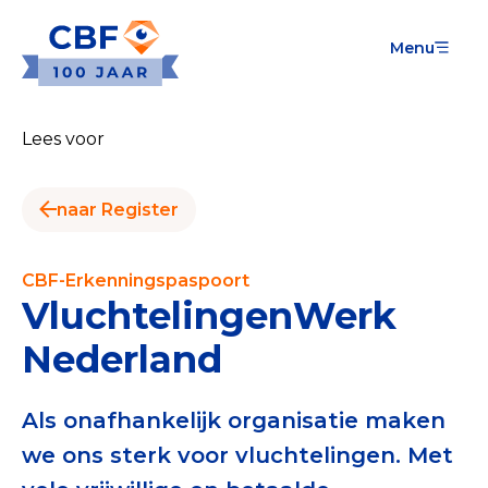
Menu
Goede Doelen
Wat is de CBF-Erkenning?
Lees voor
Relevante documenten voor de Erkenning
naar Register
CBF-Erkenning aanvragen
Tarieven CBF-Erkenning
CBF-Erkenningspaspoort
VluchtelingenWerk
Publiek
Nederland
Veilig geven met het CBF-keurmerk
Check het CBF-keurmerk van een goed doel
Als onafhankelijk organisatie maken
we ons sterk voor vluchtelingen. Met
Download de Geef Gerust Checklist