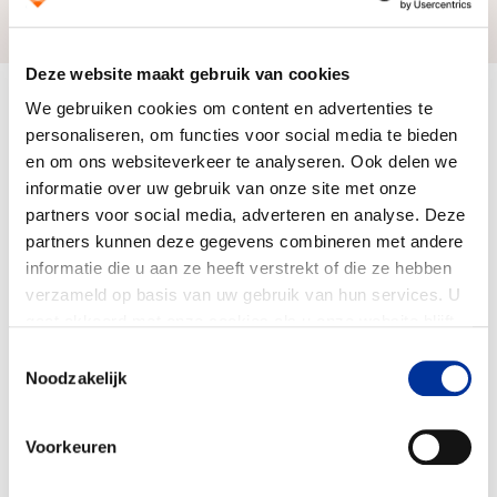
Zo bereiken we ons doel
Deze website maakt gebruik van cookies
Doelbesteding (2024)
We gebruiken cookies om content en advertenties te
€ 120.484.000
personaliseren, om functies voor social media te bieden
en om ons websiteverkeer te analyseren. Ook delen we
informatie over uw gebruik van onze site met onze
partners voor social media, adverteren en analyse. Deze
partners kunnen deze gegevens combineren met andere
informatie die u aan ze heeft verstrekt of die ze hebben
verzameld op basis van uw gebruik van hun services. U
gaat akkoord met onze cookies als u onze website blijft
gebruiken. Bekijk ons
privacy statement
.
Toestemmingsselectie
Noodzakelijk
Voorkeuren