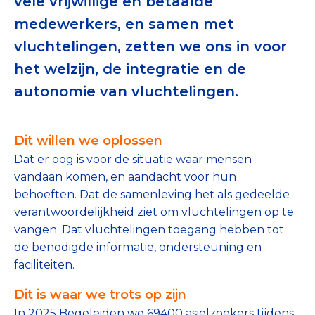
vele vrijwillige en betaalde
Tips bij doneren: zo geef je veilig
medewerkers, en samen met
vluchtelingen, zetten we ons in voor
Data & Onderzoek
het welzijn, de integratie en de
Betrouwbare data over goede doelen
autonomie van vluchtelingen.
CBF-publicaties
State of the Sector
Dit willen we oplossen
Dat er oog is voor de situatie waar mensen
Het Nederlandse Donateurspanel
vandaan komen, en aandacht voor hun
behoeften. Dat de samenleving het als gedeelde
verantwoordelijkheid ziet om vluchtelingen op te
Contact & Signalen
vangen. Dat vluchtelingen toegang hebben tot
de benodigde informatie, ondersteuning en
faciliteiten.
Check keurmerk goede doelen
Dit is waar we trots op zijn
In 2025 Begeleiden we 69400 asielzoekers tijdens