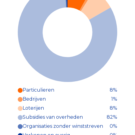
Particulieren
8%
Particulieren (8%)
Bedrijven
1%
Deze inkomsten zijn als volgt
onderverdeeld:
Loterijen
8%
Subsidies van overheden
82%
Organisaties zonder winststreven
0%