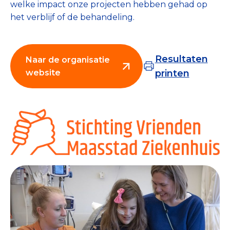
welke impact onze projecten hebben gehad op
Collecterooster/wervingrooster
het verblijf of de behandeling.
Resultaten
Naar de organisatie
Nieuws
website
printen
Over het CBF
Veelgestelde vragen
Register Erkende Donatieplatformen