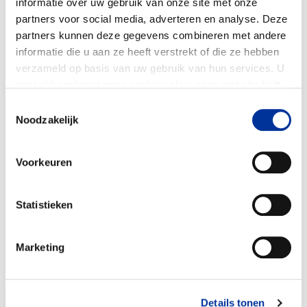
informatie over uw gebruik van onze site met onze
Doelbesteding (2025)
partners voor social media, adverteren en analyse. Deze
€ 83.841
partners kunnen deze gegevens combineren met andere
informatie die u aan ze heeft verstrekt of die ze hebben
verzameld op basis van uw gebruik van hun services. U
gaat akkoord met onze cookies als u onze website blijft
gebruiken. Bekijk ons
privacy statement
.
Toestemmingsselectie
Noodzakelijk
Voorkeuren
Statistieken
Marketing
Details tonen