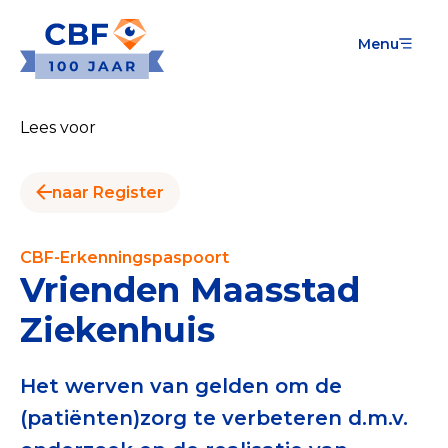
Menu
Goede Doelen
Wat is de CBF-Erkenning?
Lees voor
Relevante documenten voor de Erkenning
naar Register
CBF-Erkenning aanvragen
Tarieven CBF-Erkenning
CBF-Erkenningspaspoort
Vrienden Maasstad
Publiek
Ziekenhuis
Veilig geven met het CBF-keurmerk
Check het CBF-keurmerk van een goed doel
Het werven van gelden om de
(patiënten)zorg te verbeteren d.m.v.
Download de Geef Gerust Checklist