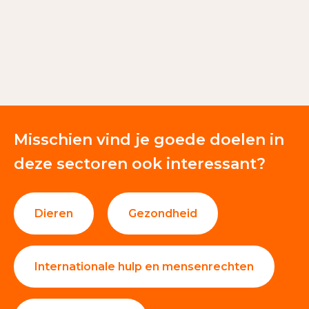
€ 14.811
Giften en donaties
67%
Overige baten van
33%
particulieren
Misschien vind je goede doelen in
deze sectoren ook interessant?
Dieren
Gezondheid
Internationale hulp en mensenrechten