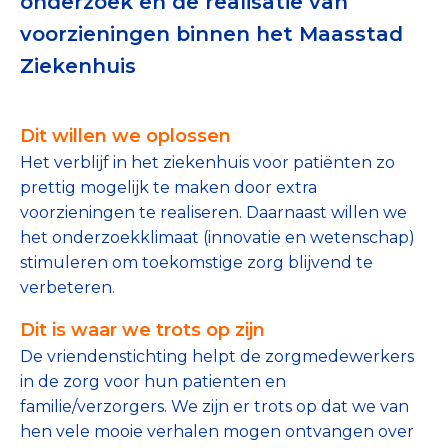
onderzoek en de realisatie van
Tips bij doneren: zo geef je veilig
voorzieningen binnen het Maasstad
Ziekenhuis
Data & Onderzoek
Betrouwbare data over goede doelen
Dit willen we oplossen
CBF-publicaties
Het verblijf in het ziekenhuis voor patiënten zo
prettig mogelijk te maken door extra
State of the Sector
voorzieningen te realiseren. Daarnaast willen we
het onderzoekklimaat (innovatie en wetenschap)
Het Nederlandse Donateurspanel
stimuleren om toekomstige zorg blijvend te
verbeteren.
Contact & Signalen
Dit is waar we trots op zijn
De vriendenstichting helpt de zorgmedewerkers
in de zorg voor hun patienten en
Check keurmerk goede doelen
familie/verzorgers. We zijn er trots op dat we van
hen vele mooie verhalen mogen ontvangen over