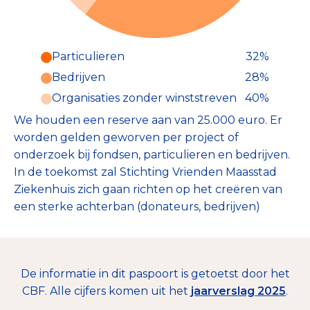
Particulieren
32%
Particulieren (32%)
Bedrijven
28%
Deze inkomsten zijn als volgt
onderverdeeld:
Organisaties zonder winststreven
40%
We houden een reserve aan van 25.000 euro. Er
worden gelden geworven per project of
onderzoek bij fondsen, particulieren en bedrijven.
In de toekomst zal Stichting Vrienden Maasstad
Ziekenhuis zich gaan richten op het creëren van
een sterke achterban (donateurs, bedrijven)
De informatie in dit paspoort is getoetst door het
CBF. Alle cijfers komen uit het
jaarverslag 2025
.