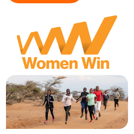
Collecterooster/wervingrooster
Nieuws
Over het CBF
Veelgestelde vragen
Register Erkende Donatieplatformen