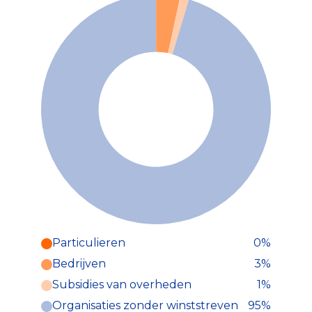
Particulieren
0%
Particulieren (0%)
Bedrijven
3%
Deze inkomsten zijn als volgt
onderverdeeld:
Subsidies van overheden
1%
Organisaties zonder winststreven
95%