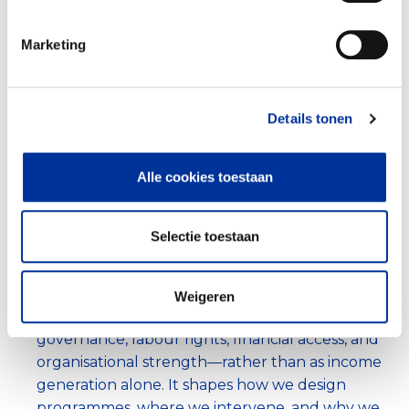
approach to gender justice. Sport and play
create relational, collective entry points into
Marketing
girls’ lives, building leadership, confidence,
safety, and joy—often in contexts where girls’
mobility and voice are constrained. At the same
Details tonen
time, sport reflects wider inequalities. Women
Win therefore engages sport both as a tool and
Alle cookies toestaan
as a site of transformation, working to shift
power, access, and governance within sport
systems.
Selectie toestaan
Women Win advances economic resilience as a
systems condition across our work in sexual and
reproductive health and rights (SRHR) and
Weigeren
gender-based violence (GBV)—linked to
governance, labour rights, financial access, and
organisational strength—rather than as income
generation alone. It shapes how we design
programmes, where we intervene, and why we