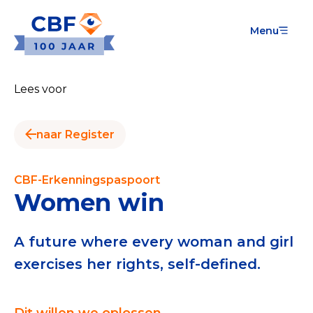
Menu
Goede Doelen
Wat is de CBF-Erkenning?
Lees voor
Relevante documenten voor de Erkenning
naar Register
CBF-Erkenning aanvragen
Tarieven CBF-Erkenning
CBF-Erkenningspaspoort
Women win
Publiek
Veilig geven met het CBF-keurmerk
A future where every woman and girl
exercises her rights, self-defined.
Check het CBF-keurmerk van een goed doel
Download de Geef Gerust Checklist
Dit willen we oplossen