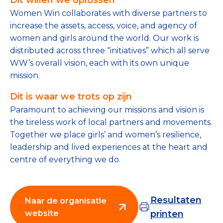
Tips bij doneren: zo geef je veilig
Women Win collaborates with diverse partners to
increase the assets, access, voice, and agency of
Data & Onderzoek
women and girls around the world. Our work is
distributed across three “initiatives” which all serve
Betrouwbare data over goede doelen
WW’s overall vision, each with its own unique
mission.
CBF-publicaties
Dit is waar we trots op zijn
State of the Sector
Paramount to achieving our missions and vision is
Het Nederlandse Donateurspanel
the tireless work of local partners and movements.
Together we place girls’ and women’s resilience,
leadership and lived experiences at the heart and
Contact & Signalen
centre of everything we do.
Check keurmerk goede doelen
Resultaten
Naar de organisatie
website
printen