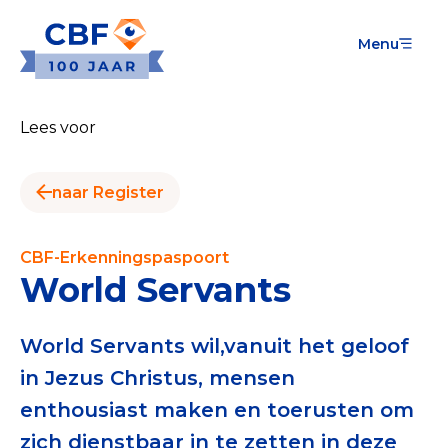
Menu
Goede Doelen
Wat is de CBF-Erkenning?
Lees voor
Relevante documenten voor de Erkenning
naar Register
CBF-Erkenning aanvragen
Tarieven CBF-Erkenning
CBF-Erkenningspaspoort
World Servants
Publiek
Veilig geven met het CBF-keurmerk
World Servants wil,vanuit het geloof
in Jezus Christus, mensen
Check het CBF-keurmerk van een goed doel
enthousiast maken en toerusten om
Download de Geef Gerust Checklist
zich dienstbaar in te zetten in deze