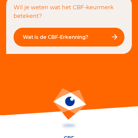
Wil je weten wat het CBF-keurmerk
betekent?
Wat is de CBF-Erkenning?