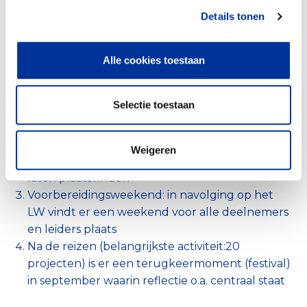
Details tonen
Alle cookies toestaan
(Directe) dienst- en
100%
hulpverlening
Selectie toestaan
Er is een vaststaande projectcyclus voor zowel
de activiteiten in noord en zuid
Leidersweekend (LW): alle leiders worden
Weigeren
getraind om de reizen zo optimaal mogelijk te
laten plaatsvinden
Voorbereidingsweekend: in navolging op het
LW vindt er een weekend voor alle deelnemers
en leiders plaats
Na de reizen (belangrijkste activiteit:20
projecten) is er een terugkeermoment (festival)
in september waarin reflectie o.a. centraal staat