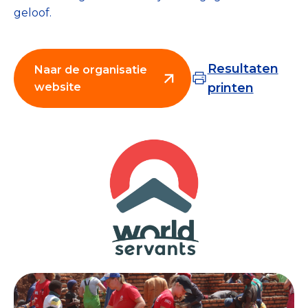
geloof.
Collecterooster/wervingrooster
Resultaten
Naar de organisatie
website
printen
Nieuws
Over het CBF
Veelgestelde vragen
Register Erkende Donatieplatformen