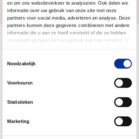
en om ons websiteverkeer te analyseren. Ook delen we
Zo bereiken we ons doel
informatie over uw gebruik van onze site met onze
partners voor social media, adverteren en analyse. Deze
partners kunnen deze gegevens combineren met andere
informatie die u aan ze heeft verstrekt of die ze hebben
Doelbesteding (2025)
verzameld op basis van uw gebruik van hun services. U
€ 2.523.536
gaat akkoord met onze cookies als u onze website blijft
gebruiken. Bekijk ons
privacy statement
.
Toestemmingsselectie
Noodzakelijk
Voorkeuren
Statistieken
Marketing