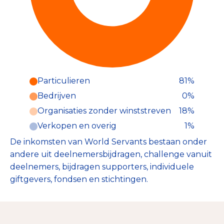
Particulieren
81%
Particulieren (81%)
Bedrijven
0%
Deze inkomsten zijn als volgt
onderverdeeld:
Organisaties zonder winststreven
18%
Verkopen en overig
1%
De inkomsten van World Servants bestaan onder
andere uit deelnemersbijdragen, challenge vanuit
deelnemers, bijdragen supporters, individuele
giftgevers, fondsen en stichtingen.