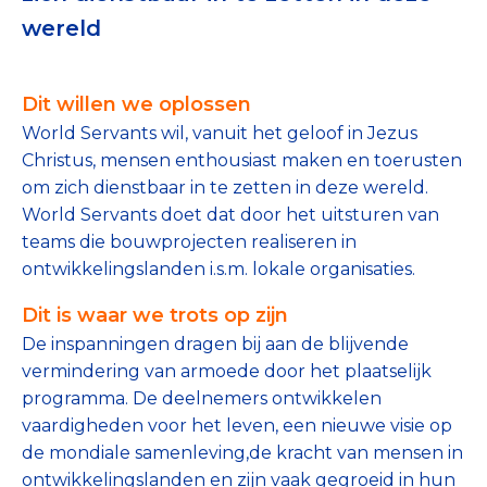
Tips bij doneren: zo geef je veilig
wereld
Data & Onderzoek
Dit willen we oplossen
Betrouwbare data over goede doelen
World Servants wil, vanuit het geloof in Jezus
Christus, mensen enthousiast maken en toerusten
CBF-publicaties
om zich dienstbaar in te zetten in deze wereld.
State of the Sector
World Servants doet dat door het uitsturen van
teams die bouwprojecten realiseren in
Het Nederlandse Donateurspanel
ontwikkelingslanden i.s.m. lokale organisaties.
Dit is waar we trots op zijn
Contact & Signalen
De inspanningen dragen bij aan de blijvende
vermindering van armoede door het plaatselijk
programma. De deelnemers ontwikkelen
Check keurmerk goede doelen
vaardigheden voor het leven, een nieuwe visie op
de mondiale samenleving,de kracht van mensen in
ontwikkelingslanden en zijn vaak gegroeid in hun