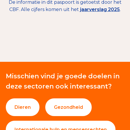
De informatie in dit paspoort is getoetst door het
CBF. Alle cijfers komen uit het
jaarverslag 2025
.
€ 2.497.797
Mailingacties
0%
Nalatenschappen
0%
Giften en donaties
17%
Misschien vind je goede doelen in
Eigen loterijen en prijsvragen
82%
deze sectoren ook interessant?
(etc.)
Dieren
Gezondheid
Internationale hulp en mensenrechten