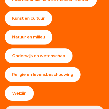
Kunst en cultuur
Natuur en milieu
Onderwijs en wetenschap
Religie en levensbeschouwing
Welzijn