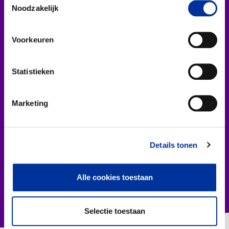
drijft deze organisaties, wat zijn
Noodzakelijk
Collecterooster/wervingrooster
de uitdagingen en hoe draagt...
Op 8 maart 
Internation
Lees dit artikel
Voorkeuren
een dag die 
voor gendero
vrouwenrecht
Nieuws
Statistieken
aanleiding vo
Over het CBF
Marketing
Lees dit ar
Veelgestelde vragen
Register Erkende Donatieplatformen
Details tonen
Alle cookies toestaan
Selectie toestaan