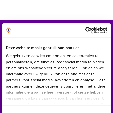
Tips bij doneren: zo geef je veilig
Data & Onderzoek
Betrouwbare data over goede doelen
Vergelijkbare artikelen
CBF-publicaties
Deze website maakt gebruik van cookies
State of the Sector
We gebruiken cookies om content en advertenties te
16 maart 2023
30 maart 2
Het Nederlandse Donateurspanel
personaliseren, om functies voor social media te bieden
In de spotlights:
De ma
en om ons websiteverkeer te analyseren. Ook delen we
Stichting
verhou
informatie over uw gebruik van onze site met onze
Contact & Signalen
partners voor social media, adverteren en analyse. Deze
Hartekind
Erkend
partners kunnen deze gegevens combineren met andere
Doelen
informatie die u aan ze heeft verstrekt of die ze hebben
Eén keer per maand zetten wij
Check keurmerk goede doelen
verzameld op basis van uw gebruik van hun services. U
vertell
een van onze Erkende Goede
gaat akkoord met onze cookies als u onze website blijft
Doelen in de spotlights. Wat
statist
gebruiken. Bekijk ons
privacy statement
.
Toestemmingsselectie