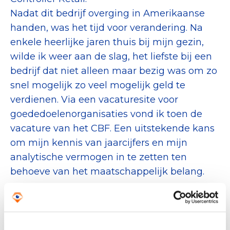
Collecterooster/wervingrooster
Nadat dit bedrijf overging in Amerikaanse
handen, was het tijd voor verandering. Na
enkele heerlijke jaren thuis bij mijn gezin,
wilde ik weer aan de slag, het liefste bij een
Nieuws
bedrijf dat niet alleen maar bezig was om zo
snel mogelijk zo veel mogelijk geld te
Over het CBF
verdienen. Via een vacaturesite voor
Veelgestelde vragen
goededoelenorganisaties vond ik toen de
vacature van het CBF. Een uitstekende kans
Register Erkende Donatieplatformen
om mijn kennis van jaarcijfers en mijn
analytische vermogen in te zetten ten
behoeve van het maatschappelijk belang.
Wat vind je het leukste aan je werk?
Ik hou van cijfers. De logica van 1+1=2 en
debetzijde balans is gelijk aan creditzijde