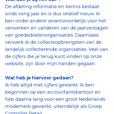
Tips bij doneren: zo geef je veilig
De afdeling informatie en kennis bestaat
sinds vorig jaar en is dus relatief nieuw. Ik
Data & Onderzoek
ben onder andere verantwoordelijk voor het
verwerken en valideren van de jaarverslagen
Betrouwbare data over goede doelen
van goededoelenorganisaties. Daarnaast
CBF-publicaties
verwerk ik de collecteopbrengsten van de
landelijk collecterende organisaties. Veel van
State of the Sector
de cijfers die je terug kunt vinden op onze
Het Nederlandse Donateurspanel
website, zijn door mijn handen gegaan.
Wat heb je hiervoor gedaan?
Contact & Signalen
Ik heb altijd met cijfers gewerkt. Ik ben
begonnen op een accountantskantoor en
heb daarna lang voor een groot Nederlands
Check keurmerk goede doelen
modemerk gewerkt, uiteindelijk als Groep
Controller Retail.