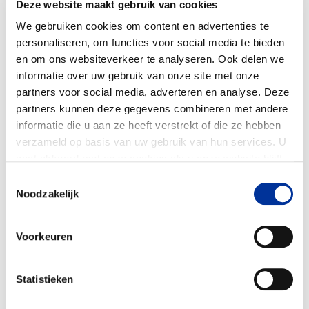
Deze website maakt gebruik van cookies
balans, hoort bij mij. En als het niet zo is, vind
We gebruiken cookies om content en advertenties te
ik het een uitdaging om dit uit te zoeken en
personaliseren, om functies voor social media te bieden
op te lossen. Omdat cijfers en
en om ons websiteverkeer te analyseren. Ook delen we
jaarrekeningen voor mij logisch zijn, vind ik
informatie over uw gebruik van onze site met onze
partners voor social media, adverteren en analyse. Deze
het leuk om dit te vertalen naar bruikbare
partners kunnen deze gegevens combineren met andere
informatie voor collega’s en andere
informatie die u aan ze heeft verstrekt of die ze hebben
belanghebbenden die minder met cijfers
verzameld op basis van uw gebruik van hun services. U
hebben.
gaat akkoord met onze cookies als u onze website blijft
gebruiken. Bekijk ons
privacy statement
.
Toestemmingsselectie
Wil je nog iets grappigs over jezelf delen?
Noodzakelijk
Tijdens onze vakanties als gezin heb ik de
gewoonte om van elke maaltijd (ontbijt,
Voorkeuren
lunch, avondeten, het maakt niet uit) een
selfie te maken met het hele gezin. Ze
Statistieken
wachten inmiddels bijna automatisch met
het nemen van hun eerste hap...