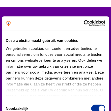
Tips bij doneren: zo geef je veilig
Data & Onderzoek
Vergelijkbare artikelen
Betrouwbare data over goede doelen
CBF-publicaties
Deze website maakt gebruik van cookies
30 maart 2023
08 decemb
We gebruiken cookies om content en advertenties te
State of the Sector
De man/vrouw-
De rol 
personaliseren, om functies voor social media te bieden
verhouding bij
CBF bij
Het Nederlandse Donateurspanel
en om ons websiteverkeer te analyseren. Ook delen we
informatie over uw gebruik van onze site met onze
Erkende Goede
integr
partners voor social media, adverteren en analyse. Deze
Doelen; wat
& Erke
Contact & Signalen
partners kunnen deze gegevens combineren met andere
vertellen de
Doelen
informatie die u aan ze heeft verstrekt of die ze hebben
verzameld op basis van uw gebruik van hun services. U
statistieken?
gaat akkoord met onze cookies als u onze website blijft
Check keurmerk goede doelen
Van 1 t/m 9 
gebruiken. Bekijk ons
privacy statement
.
Week van Int
Toestemmingsselectie
Op 8 maart was het
Noodzakelijk
waarin het b