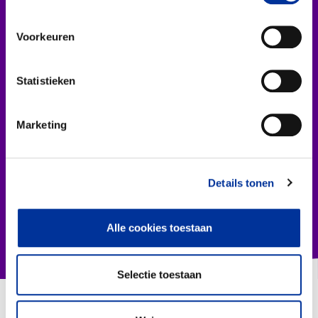
Internationale Vrouwendag:
Collecterooster/wervingrooster
integriteit b
een dag die aandacht vraagt
organisaties c
Voorkeuren
voor genderongelijkheid en
toez...
vrouwenrechten. Dit is een
aanleiding voor het CB...
Statistieken
Lees dit ar
Nieuws
Lees dit artikel
Over het CBF
Marketing
Veelgestelde vragen
Details tonen
Register Erkende Donatieplatformen
Alle cookies toestaan
Selectie toestaan