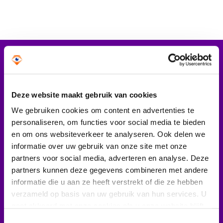
Tips bij doneren: zo geef je veilig
Data & Onderzoek
Betrouwbare data over goede doelen
Vergelijkbare artikelen
CBF-publicaties
Deze website maakt gebruik van cookies
State of the Sector
We gebruiken cookies om content en advertenties te
30 maart 2023
08 decemb
Het Nederlandse Donateurspanel
personaliseren, om functies voor social media te bieden
De man/vrouw-
De rol 
en om ons websiteverkeer te analyseren. Ook delen we
verhouding bij
CBF bij
informatie over uw gebruik van onze site met onze
Contact & Signalen
partners voor social media, adverteren en analyse. Deze
Erkende Goede
integr
partners kunnen deze gegevens combineren met andere
Doelen; wat
& Erke
informatie die u aan ze heeft verstrekt of die ze hebben
Check keurmerk goede doelen
verzameld op basis van uw gebruik van hun services. U
vertellen de
Doelen
gaat akkoord met onze cookies als u onze website blijft
statistieken?
gebruiken. Bekijk ons
privacy statement
.
Toestemmingsselectie
Van 1 t/m 9 