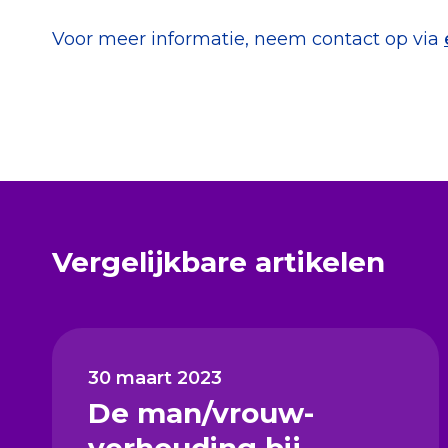
(Meerjaren-)beleidsplan, inclusief (meerj
Overeenkomst met Payment Service Prov
Voor meer informatie, neem contact op via
Indien aanwezig/van toepassing: person
vrijwilligersbeleid, management letter a
Vergelijkbare artikelen
30 maart 2023
De man/vrouw-
verhouding bij