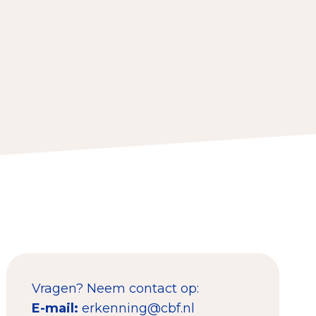
Contact & Signalen
Check keurmerk goede doelen
Collecterooster/wervingrooster
Vragen? Neem contact op:
E-mail:
erkenning@cbf.nl