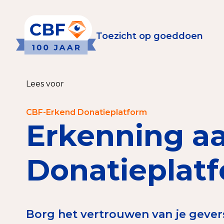
Toezicht op goeddoen
Toezicht op goeddoen
Goede Do
Lees voor
Wat is de CBF-Erke
Relevante document
CBF-Erkend Donatieplatform
Erkenning a
CBF-Erkenning aanv
Tarieven CBF-Erken
Donatieplat
Publiek
Veilig geven met h
Borg het vertrouwen van je geve
Check het CBF-keur