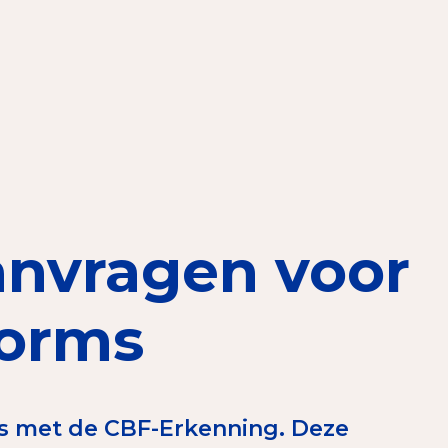
elen
nning?
en voor de Erkenning
anvragen voor
ragen
ning
forms
et CBF-keurmerk
rs met de CBF-Erkenning. Deze
merk van een goed doel