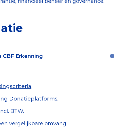
antie, financieel beheer en governance.
atie
e CBF Erkenning
zig reglementen
ingscriteria
.
oophandel (KvK), en indien aanwezig
ng Donatieplatforms
.
anwezig jaarverslagen van vorige
 incl. BTW.
rslag en verklaring
an een vergelijkbare omvang.