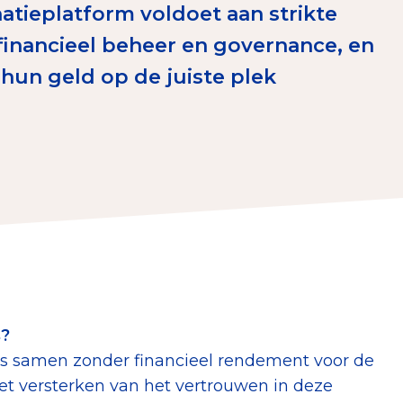
atieplatform voldoet aan strikte
erust Checklist
financieel beheer en governance, en
geef je veilig
hun geld op de juiste plek
nderzoek
ver goede doelen
nateurspanel
s?
rs samen zonder financieel rendement voor de
het versterken van het vertrouwen in deze