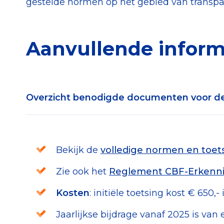
gestelde normen op het gebied van transpar
Aanvullende inform
Overzicht benodigde documenten voor d
In te dienen documenten:
Meest recente statuten, en indien aanwe
Bekijk de
volledige normen en toets
Recent uittreksel vanuit de Kamer van K
functieprofielen van bestuurders
Zie ook het
Reglement CBF-Erkenni
Meest recente jaarverslag, en in indien a
Kosten
: initiële toetsing kost € 650,-
jaren - inclusief jaarrekening, bestuursve
kascommissie/verklaring accountant
Jaarlijkse bijdrage vanaf 2025 is v