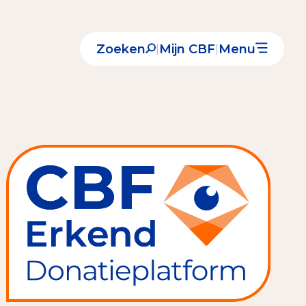
Zoeken
Mijn CBF
Menu
|
|
Nieuws
Over het CBF
Veelgestelde vragen
Register Erkende Donatieplatformen