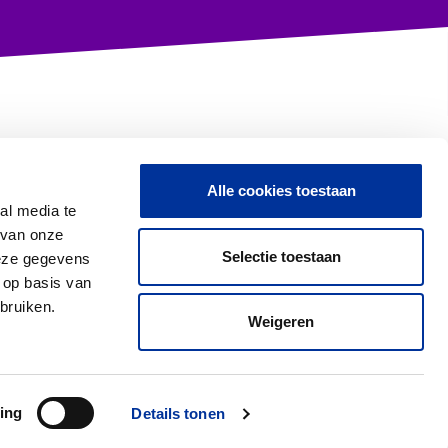
Alle cookies toestaan
Contact met CBF
al media te
 van onze
Selectie toestaan
deze gegevens
 op basis van
Proclaimer & Privacy
bruiken.
Weigeren
ing
Details tonen
Monitoring Worldwide (CMW)