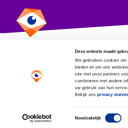
Deze website maakt gebru
CBF
We gebruiken cookies om c
Toezicht op goeddoen
bieden en om ons websitev
site met onze partners vo
Anthony Fokkerweg 1
combineren met andere inf
1059 CM Amsterdam
uw gebruik van hun service
Bekijk ons
privacy state
Toestemmingsselectie
Noodzakelijk
Wij zijn geaccrediteerd door de
Raad voor Accredi