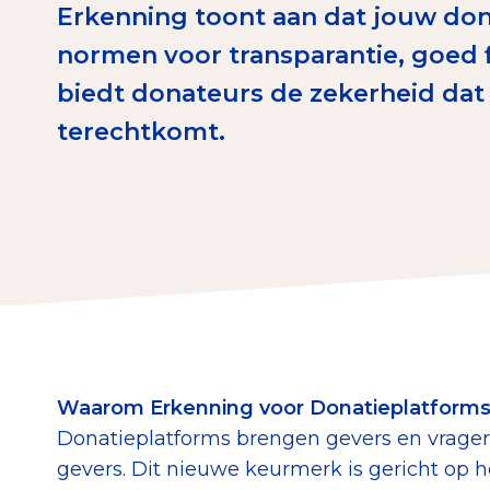
Erkenning toont aan dat jouw don
Download de Geef G
normen voor transparantie, goed 
Tips bij doneren: zo 
biedt donateurs de zekerheid dat 
terechtkomt.
Data & O
Betrouwbare data o
CBF-publicaties
State of the Sector
Het Nederlandse Do
Waarom Erkenning voor Donatieplatform
Donatieplatforms brengen gevers en vrage
gevers. Dit nieuwe keurmerk is gericht op 