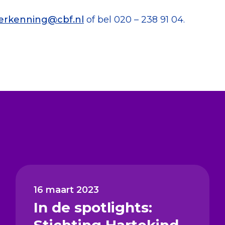
aren-)begroting
ider (PSP)
erkenning@cbf.nl
of bel 020 – 238 91 04.
eelshandboek, gedragscode,
ccountant en notulen RvT
16 maart 2023
In de spotlights:
Stichting Hartekind