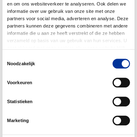
(beginnende) psychische en sociale
en om ons websiteverkeer te analyseren. Ook delen we
problemen.
informatie over uw gebruik van onze site met onze
partners voor social media, adverteren en analyse. Deze
Voorkomen van Verergering:
actief
partners kunnen deze gegevens combineren met andere
tegengaan van het verergeren van
informatie die u aan ze heeft verstrekt of die ze hebben
bestaande (psychische) klachten door
verzameld op basis van uw gebruik van hun services. U
gaat akkoord met onze cookies als u onze website blijft
vroegtijdige interventie.
gebruiken. Bekijk ons
privacy statement
.
Toestemmingsselectie
Bevorderen van Zelfstandigheid:
Noodzakelijk
stimuleren van de eigen kracht en
zelfstandigheid van jongeren door
Voorkeuren
maatwerk te bieden en waar mogelijk
te normaliseren.
Statistieken
Wat opvalt bij @ease is hun
Marketing
innovatieve aanpak en sterke
lokale samenwerking, wat hen