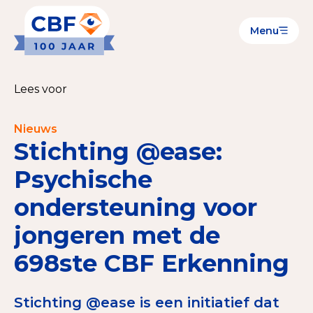
Menu
Goede Doelen
Wat is de CBF-Erkenning?
Lees voor
Relevante documenten voor de Erkenning
Nieuws
CBF-Erkenning aanvragen
Stichting @ease:
Tarieven CBF-Erkenning
Psychische
ondersteuning voor
Publiek
jongeren met de
Veilig geven met het CBF-keurmerk
698ste CBF Erkenning
Check het CBF-keurmerk van een goed doel
Download de Geef Gerust Checklist
Stichting @ease is een initiatief dat