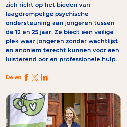
zich richt op het bieden van
Tips bij doneren: zo geef je veilig
laagdrempelige psychische
Data & Onderzoek
ondersteuning aan jongeren tussen
de 12 en 25 jaar. Ze biedt een veilige
Betrouwbare data over goede doelen
plek waar jongeren zonder wachtlijst
CBF-publicaties
en anoniem terecht kunnen voor een
State of the Sector
luisterend oor en professionele hulp.
Het Nederlandse Donateurspanel
Delen
Contact & Signalen
Check keurmerk goede doelen