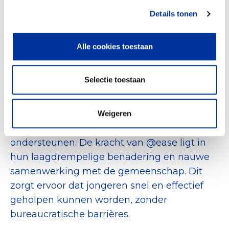
een betrouwbare en
Details tonen
professionele organisatie maakt
Alle cookies toestaan
—Anton Meijer, Senior Auditor bij het CBF
Selectie toestaan
Betrokkenheid en Samenwerking
@ease werkt nauw samen met lokale
zorgpartners, gemeenten en
Weigeren
welzijnsinstellingen om jongeren te
ondersteunen. De kracht van @ease ligt in
hun laagdrempelige benadering en nauwe
samenwerking met de gemeenschap. Dit
zorgt ervoor dat jongeren snel en effectief
geholpen kunnen worden, zonder
bureaucratische barrières.