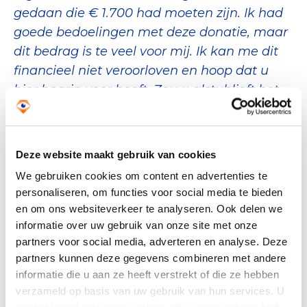
gedaan die € 1.700 had moeten zijn. Ik had
goede bedoelingen met deze donatie, maar
dit bedrag is te veel voor mij. Ik kan me dit
financieel niet veroorloven en hoop dat u
hier begrip voor heeft. Zou u alstublieft het
te veel betaalde bedrag van € 15.300 zo
spoedig mogelijk willen terugstorten op mijn
rekening?
Deze website maakt gebruik van cookies
IBAN: NL37 BUNQ 2166 4790 73
We gebruiken cookies om content en advertenties te
personaliseren, om functies voor social media te bieden
In meerdere gevallen is vervolgens opnieuw
en om ons websiteverkeer te analyseren. Ook delen we
gemaild met aandringen op spoedige
informatie over uw gebruik van onze site met onze
terugbetaling.
partners voor social media, adverteren en analyse. Deze
partners kunnen deze gegevens combineren met andere
informatie die u aan ze heeft verstrekt of die ze hebben
Advies
verzameld op basis van uw gebruik van hun services. U