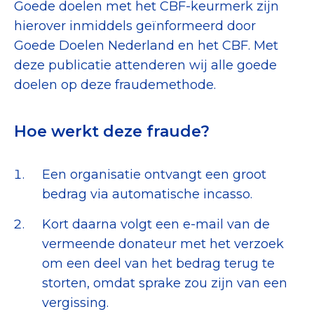
Goede doelen met het CBF-keurmerk zijn
Collecterooster/wervingrooster
hierover inmiddels geïnformeerd door
Goede Doelen Nederland en het CBF. Met
deze publicatie attenderen wij alle goede
doelen op deze fraudemethode.
Nieuws
Over het CBF
Hoe werkt deze fraude?
Veelgestelde vragen
Een organisatie ontvangt een groot
Register Erkende Donatieplatformen
bedrag via automatische incasso.
Kort daarna volgt een e-mail van de
vermeende donateur met het verzoek
om een deel van het bedrag terug te
storten, omdat sprake zou zijn van een
vergissing.