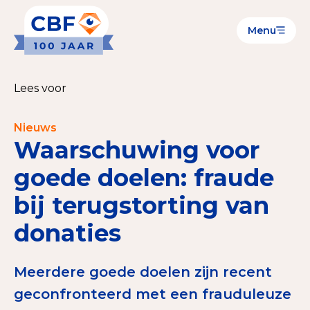
Menu
Goede Doelen
Wat is de CBF-Erkenning?
Lees voor
Relevante documenten voor de Erkenning
Nieuws
CBF-Erkenning aanvragen
Waarschuwing voor
Tarieven CBF-Erkenning
goede doelen: fraude
bij terugstorting van
Publiek
donaties
Veilig geven met het CBF-keurmerk
Check het CBF-keurmerk van een goed doel
Meerdere goede doelen zijn recent
Download de Geef Gerust Checklist
geconfronteerd met een frauduleuze