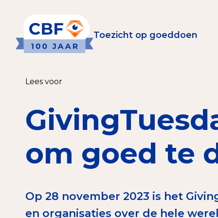
Toezicht op goeddoen
Toezicht op goeddoen
Goede Do
Lees voor
Wat is de CBF-Erke
Relevante document
GivingTuesda
CBF-Erkenning aanv
Tarieven CBF-Erken
om goed te 
Publiek
Op 28 november 2023 is het Givi
Veilig geven met h
en organisaties over de hele were
Check het CBF-keur