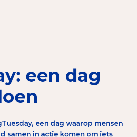
elen
nning?
en voor de Erkenning
y: een dag
ragen
ning
doen
ngTuesday, een dag waarop mensen
et CBF-keurmerk
ld samen in actie komen om iets
merk van een goed doel