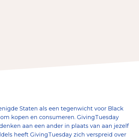
erust Checklist
geef je veilig
nderzoek
ver goede doelen
nateurspanel
renigde Staten als een tegenwicht voor Black
n om kopen en consumeren. GivingTuesday
, denken aan een ander in plaats van aan jezelf
ddels heeft GivingTuesday zich verspreid over