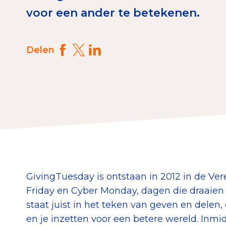
voor een ander te betekenen.
Download de Geef G
Tips bij doneren: zo 
Delen
Data & O
Betrouwbare data o
CBF-publicaties
State of the Sector
Het Nederlandse Do
GivingTuesday is ontstaan in 2012 in de Ve
Friday en Cyber Monday, dagen die draaie
staat juist in het teken van geven en delen
en je inzetten voor een betere wereld. Inmi