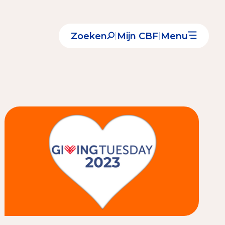
Zoeken
Mijn CBF
Menu
|
|
Nieuws
Over het CBF
Veelgestelde vragen
Register Erkende Donatieplatformen