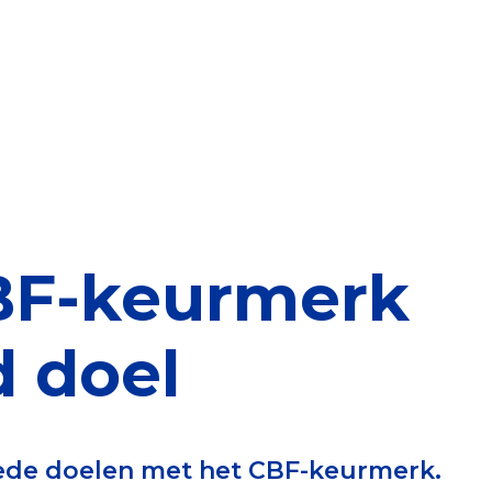
elen
nning?
en voor de Erkenning
BF-keurmerk
ragen
ning
 doel
et CBF-keurmerk
goede doelen met het CBF-keurmerk.
merk van een goed doel