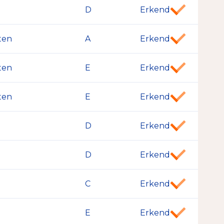
D
Erkend
ten
A
Erkend
ten
E
Erkend
ten
E
Erkend
D
Erkend
D
Erkend
C
Erkend
E
Erkend