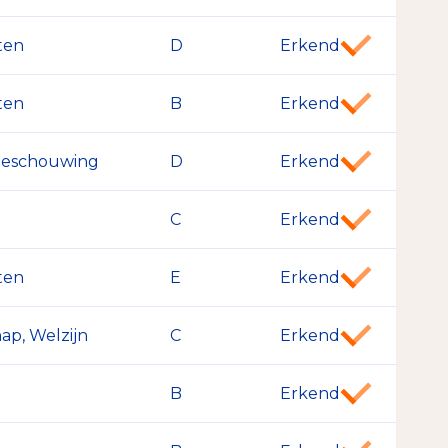
ten
D
Erkend
ten
B
Erkend
sbeschouwing
D
Erkend
C
Erkend
ten
E
Erkend
ap, Welzijn
C
Erkend
B
Erkend