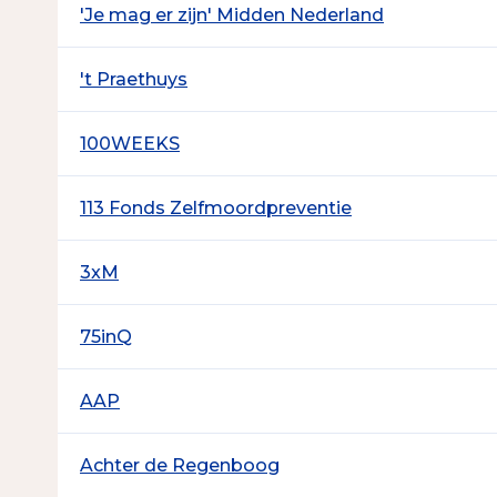
'Je mag er zijn' Midden Nederland
't Praethuys
100WEEKS
113 Fonds Zelfmoordpreventie
3xM
75inQ
AAP
Achter de Regenboog