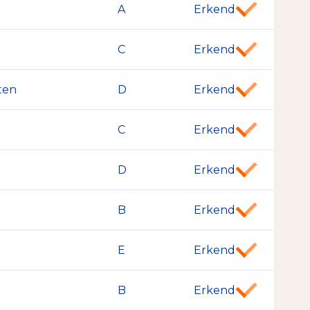
A
Erkend
C
Erkend
ten
D
Erkend
C
Erkend
D
Erkend
B
Erkend
E
Erkend
B
Erkend