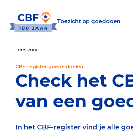
Toezicht op goeddoen
Toezicht op goeddoen
Goede Do
Lees voor
Wat is de CBF-Erke
Relevante document
CBF-register goede doelen
Check het C
CBF-Erkenning aanv
Tarieven CBF-Erken
van een goed
Publiek
Veilig geven met h
In het CBF-register vind je alle 
Check het CBF-keur