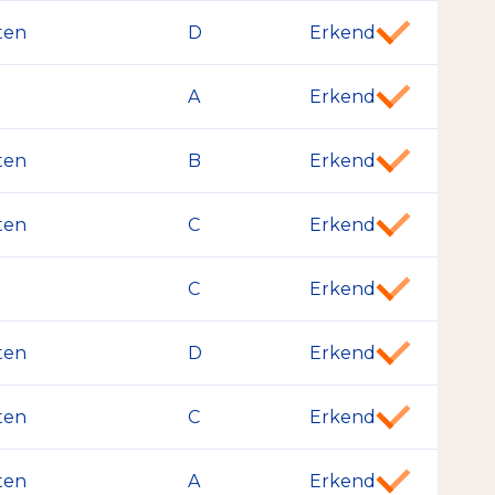
ten
D
Erkend
A
Erkend
ten
B
Erkend
ten
C
Erkend
C
Erkend
ten
D
Erkend
ten
C
Erkend
ten
A
Erkend