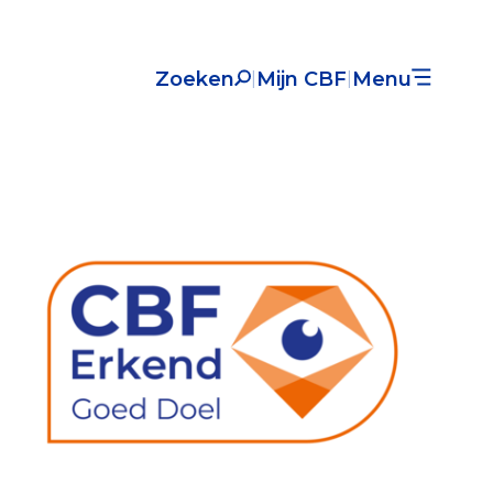
Zoeken
Mijn CBF
Menu
|
|
Nieuws
Over het CBF
Veelgestelde vragen
Register Erkende Donatieplatformen