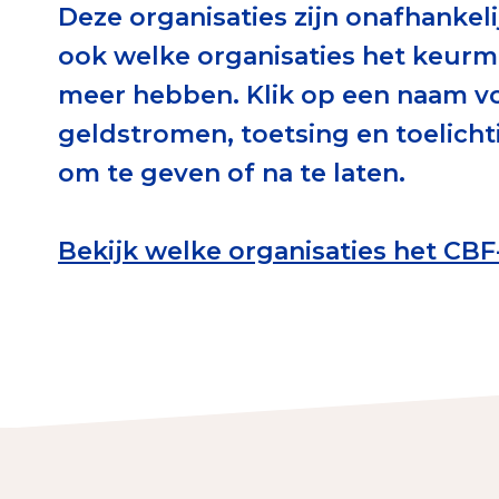
Deze organisaties zijn onafhankeli
Download de Geef G
ook welke organisaties het keur
Tips bij doneren: zo 
meer hebben. Klik op een naam vo
geldstromen, toetsing en toelichti
Data & O
om te geven of na te laten.
Betrouwbare data o
Bekijk welke organisaties het CB
CBF-publicaties
State of the Sector
Het Nederlandse Do