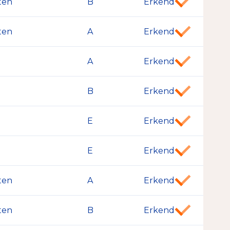
ten
B
Erkend
ten
A
Erkend
A
Erkend
B
Erkend
E
Erkend
E
Erkend
ten
A
Erkend
ten
B
Erkend