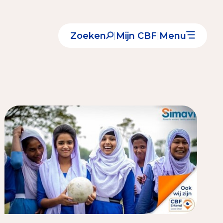
Zoeken
Mijn CBF
Menu
|
|
Nieuws
Over het CBF
Veelgestelde vragen
Register Erkende Donatieplatformen