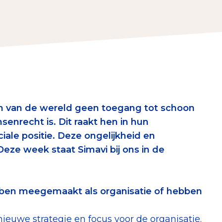
erust Checklist
geef je veilig
nderzoek
ver goede doelen
n van de wereld geen toegang tot schoon
nsenrecht is. Dit raakt hen in hun
ale positie. Deze ongelijkheid en
 Deze week staat
Simavi bij ons in de
nateurspanel
ebben meegemaakt als organisatie of hebben
ieuwe strategie en focus voor de organisatie.