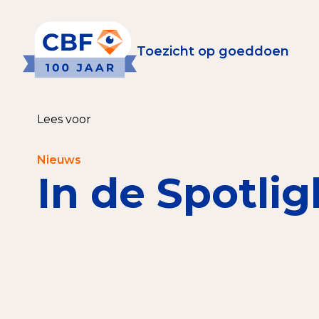
Toezicht op goeddoen
Toezicht op goeddoen
Goede Do
Lees voor
Wat is de CBF-Erke
Relevante document
Nieuws
In de Spotlig
CBF-Erkenning aanv
Tarieven CBF-Erken
Publiek
Veilig geven met h
Check het CBF-keur