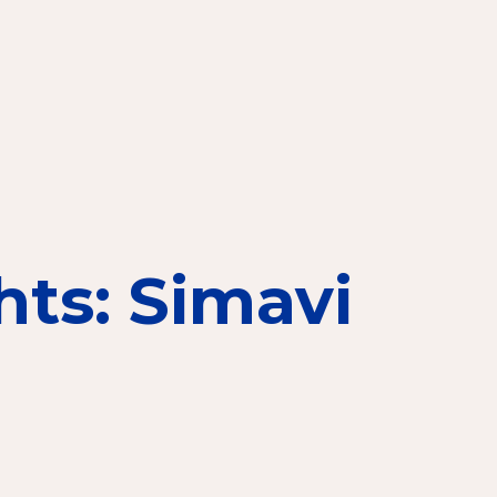
elen
nning?
en voor de Erkenning
hts: Simavi
ragen
ning
et CBF-keurmerk
merk van een goed doel