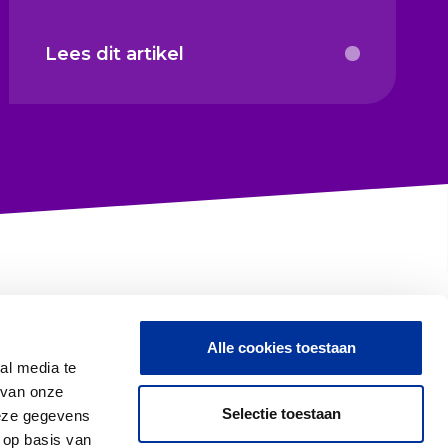
Lees dit artikel
Alle cookies toestaan
Contact met CBF
al media te
 van onze
Selectie toestaan
deze gegevens
 op basis van
Proclaimer & Privacy