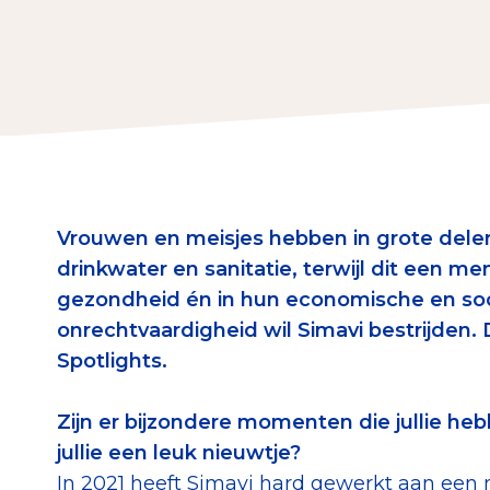
Download de Geef G
Tips bij doneren: zo 
Data & O
Betrouwbare data o
Vrouwen en meisjes hebben in grote dele
CBF-publicaties
drinkwater en sanitatie, terwijl dit een me
State of the Sector
gezondheid én in hun economische en soci
onrechtvaardigheid wil Simavi bestrijden.
Het Nederlandse Do
Spotlights.
Zijn er bijzondere momenten die jullie h
jullie een leuk nieuwtje?
In 2021 heeft Simavi hard gewerkt aan een n