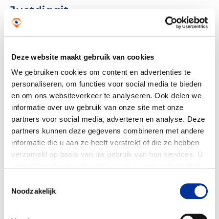
Justdiggit
Justdiggit werkt met een positieve instelling
en biedt oplossingen om bij te dragen aan
het oplossen van klimaatproblemen. Hun
Deze website maakt gebruik van cookies
samenwerking met het CBF toont hun
We gebruiken cookies om content en advertenties te
commitment aan transparantie en kwaliteit.
personaliseren, om functies voor social media te bieden
De CBF-erkenning bevestigt hun
en om ons websiteverkeer te analyseren. Ook delen we
informatie over uw gebruik van onze site met onze
professionele aanpak en versterkt het
partners voor social media, adverteren en analyse. Deze
vertrouwen van partners en donateurs.
partners kunnen deze gegevens combineren met andere
informatie die u aan ze heeft verstrekt of die ze hebben
Sinds de oprichting heeft Justdiggit
verzameld op basis van uw gebruik van hun services. U
opmerkelijke resultaten behaald:
gaat akkoord met onze cookies als u onze website blijft
gebruiken. Bekijk ons
privacy statement
.
Toestemmingsselectie
Noodzakelijk
Herstelde Gebieden:
door natuur-
gebaseerde oplossingen zijn grote