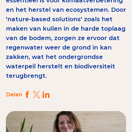
essentieel is voor klimaatverbetering
Tips bij doneren: zo geef je veilig
en het herstel van ecosystemen. Door
'nature-based solutions' zoals het
Data & Onderzoek
maken van kuilen in de harde toplaag
Betrouwbare data over goede doelen
van de bodem, zorgen ze ervoor dat
CBF-publicaties
regenwater weer de grond in kan
zakken, wat het ondergrondse
State of the Sector
waterpeil herstelt en biodiversiteit
Het Nederlandse Donateurspanel
terugbrengt.
Contact & Signalen
Delen
Check keurmerk goede doelen