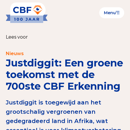
Menu
Goede Doelen
Wat is de CBF-Erkenning?
Lees voor
Relevante documenten voor de Erkenning
Nieuws
CBF-Erkenning aanvragen
Justdiggit: Een groene
Tarieven CBF-Erkenning
toekomst met de
700ste CBF Erkenning
Publiek
Veilig geven met het CBF-keurmerk
Justdiggit is toegewijd aan het
Check het CBF-keurmerk van een goed doel
grootschalig vergroenen van
gedegradeerd land in Afrika, wat
Download de Geef Gerust Checklist