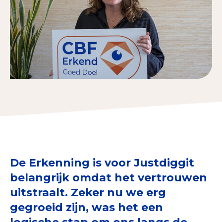
Collecterooster/wervingrooster
Nieuws
Over het CBF
Veelgestelde vragen
Register Erkende Donatieplatformen
De Erkenning is voor Justdiggit
belangrijk omdat het vertrouwen
uitstraalt. Zeker nu we erg
gegroeid zijn, was het een