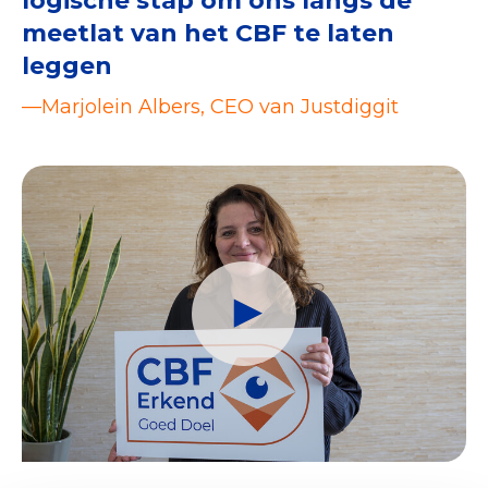
logische stap om ons langs de
meetlat van het CBF te laten
leggen
—Marjolein Albers, CEO van Justdiggit