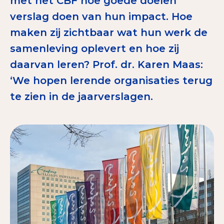
met het CBF hoe goede doelen
Tips bij doneren: zo geef je veilig
verslag doen van hun impact. Hoe
maken zij zichtbaar wat hun werk de
Data & Onderzoek
samenleving oplevert en hoe zij
Betrouwbare data over goede doelen
daarvan leren? Prof. dr. Karen Maas:
CBF-publicaties
‘We hopen lerende organisaties terug
te zien in de jaarverslagen.
State of the Sector
Het Nederlandse Donateurspanel
Contact & Signalen
Check keurmerk goede doelen