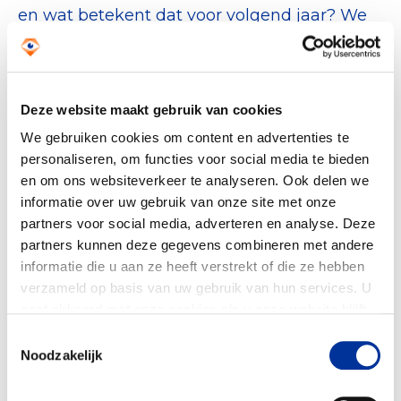
en wat betekent dat voor volgend jaar? We
moeten toewerken naar een film en dat lukt
niet op basis van die losstaande foto’s."
Deze website maakt gebruik van cookies
"We gaan bij de grootste
goededoelenorganisaties kijken of er een
We gebruiken cookies om content en advertenties te
personaliseren, om functies voor social media te bieden
logische link is tussen wat ze beloven en wat
en om ons websiteverkeer te analyseren. Ook delen we
ze doen" zegt Maas. ‘Wat ze bereiken en hoe
informatie over uw gebruik van onze site met onze
ze daarvan leren. We hopen lerende
partners voor social media, adverteren en analyse. Deze
organisaties terug te zien in de
partners kunnen deze gegevens combineren met andere
jaarverslagen."
informatie die u aan ze heeft verstrekt of die ze hebben
verzameld op basis van uw gebruik van hun services. U
gaat akkoord met onze cookies als u onze website blijft
Handvaten en best practices
gebruiken. Bekijk ons
privacy statement
.
Toestemmingsselectie
Noodzakelijk
Andere kwesties die worden bekeken zijn
bijvoorbeeld: