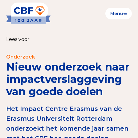
Menu
Goede Doelen
Wat is de CBF-Erkenning?
Lees voor
Relevante documenten voor de Erkenning
Onderzoek
CBF-Erkenning aanvragen
Nieuw onderzoek naar
Tarieven CBF-Erkenning
impactverslaggeving
van goede doelen
Publiek
Veilig geven met het CBF-keurmerk
Het Impact Centre Erasmus van de
Check het CBF-keurmerk van een goed doel
Erasmus Universiteit Rotterdam
onderzoekt het komende jaar samen
Download de Geef Gerust Checklist