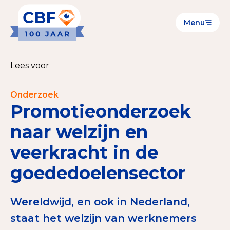
Menu
Goede Doelen
Wat is de CBF-Erkenning?
Lees voor
Relevante documenten voor de Erkenning
Onderzoek
CBF-Erkenning aanvragen
Promotieonderzoek
Tarieven CBF-Erkenning
naar welzijn en
veerkracht in de
Publiek
goededoelensector
Veilig geven met het CBF-keurmerk
Check het CBF-keurmerk van een goed doel
Wereldwijd, en ook in Nederland,
Download de Geef Gerust Checklist
staat het welzijn van werknemers