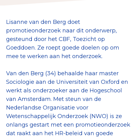
Collecterooster/wervingrooster
Lisanne van den Berg doet
promotieonderzoek naar dit onderwerp,
gesteund door het CBF, Toezicht op
Nieuws
Goeddoen. Ze roept goede doelen op om
Over het CBF
mee te werken aan het onderzoek.
Veelgestelde vragen
Van den Berg (34) behaalde haar master
Register Erkende Donatieplatformen
Sociologie aan de Universiteit van Oxford en
werkt als onderzoeker aan de Hogeschool
van Amsterdam. Met steun van de
Nederlandse Organisatie voor
Wetenschappelijk Onderzoek (NWO) is ze
onlangs gestart met een promotieonderzoek
dat raakt aan het HR-beleid van goede