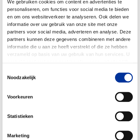
We gebruiken cookies om content en advertenties te
Van den Berg start haar onderzoek in 2025
personaliseren, om functies voor social media te bieden
met een verkennende fase, waarin zij
en om ons websiteverkeer te analyseren. Ook delen we
informatie over uw gebruik van onze site met onze
ongeveer
dertig medewerkers van goede
partners voor social media, adverteren en analyse. Deze
doelen interviewt
. “In die gesprekken wil ik
partners kunnen deze gegevens combineren met andere
ontdekken welke rol persoonlijke
informatie die u aan ze heeft verstrekt of die ze hebben
hulpbronnen spelen in het bevorderen van
verzameld op basis van uw gebruik van hun services. U
welzijn,” legt ze uit. “De inzichten die dat
gaat akkoord met onze cookies als u onze website blijft
oplevert, toets ik later met een vragenlijst die
gebruiken. Bekijk ons
privacy statement
.
Toestemmingsselectie
Noodzakelijk
ik in 2026 hoop te ontwikkelen. Die zal
worden verstuurd naar enkele duizenden
respondenten. Ik richt me op professionals,
Voorkeuren
niet op vrijwilligers, en stel een
representatieve onderzoeksgroep samen
Statistieken
met medewerkers van zowel kleine als grote
goede doelen.”
Marketing