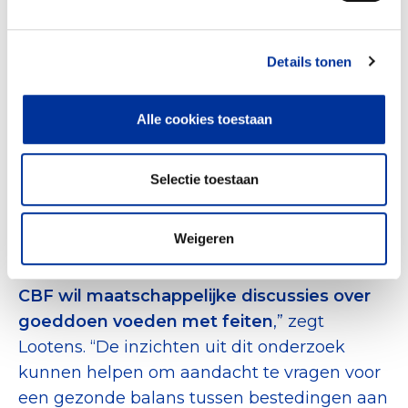
Een paar stappen vooruitdenken
Details tonen
Op welke manier ondersteunt het CBF het
onderzoek?
Lootens: “We hebben
afgesproken dat we helpen bij de brede
Alle cookies toestaan
verspreiding van de enquête. Daarnaast
zorgen we voor zichtbaarheid van het
Selectie toestaan
onderzoek, onder meer via onze
nieuwsbrief.”
Weigeren
“Hoe het onderzoek ons als CBF helpt?
Het
CBF wil maatschappelijke discussies over
goeddoen voeden met feiten
,” zegt
Lootens. “De inzichten uit dit onderzoek
kunnen helpen om aandacht te vragen voor
een gezonde balans tussen bestedingen aan