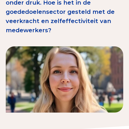
onder druk. Hoe is het in de
Tips bij doneren: zo geef je veilig
goededoelensector gesteld met de
veerkracht en zelfeffectiviteit van
Data & Onderzoek
medewerkers?
Betrouwbare data over goede doelen
CBF-publicaties
State of the Sector
Het Nederlandse Donateurspanel
Contact & Signalen
Check keurmerk goede doelen