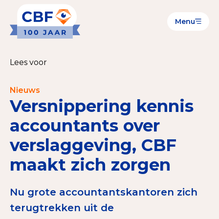
Menu
Goede Doelen
Wat is de CBF-Erkenning?
Lees voor
Relevante documenten voor de Erkenning
Nieuws
CBF-Erkenning aanvragen
Versnippering kennis
Tarieven CBF-Erkenning
accountants over
verslaggeving, CBF
Publiek
maakt zich zorgen
Veilig geven met het CBF-keurmerk
Check het CBF-keurmerk van een goed doel
Nu grote accountantskantoren zich
Download de Geef Gerust Checklist
terugtrekken uit de