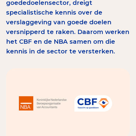
goededoelensector, dreigt
Tips bij doneren: zo geef je veilig
specialistische kennis over de
verslaggeving van goede doelen
Data & Onderzoek
versnipperd te raken. Daarom werken
Betrouwbare data over goede doelen
het CBF en de NBA samen om die
CBF-publicaties
kennis in de sector te versterken.
State of the Sector
Het Nederlandse Donateurspanel
Contact & Signalen
Check keurmerk goede doelen