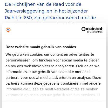
De Richtlijnen van de Raad voor de
Jaarverslaggeving, en in het bijzonder
Richtlijn 650, zijn geharmoniseerd met de
groottecategorieën van het CBF. In die
indeling kwalificeert een organisatie als
‘groot’ vanaf 1 miljoen Euro baten per jaar. De
wetgever legt die grens in BW2 titel 9 veel
Deze website maakt gebruik van cookies
hoger. Veel van de vereisten die in de
We gebruiken cookies om content en advertenties te
Richtlijnen van de jaarverslaggeving gelden
personaliseren, om functies voor social media te bieden
voor grote organisaties vinden in de Richtlijn
en om ons websiteverkeer te analyseren. Ook delen we
650 een vertaalslag naar de context van
informatie over uw gebruik van onze site met onze
partners voor social media, adverteren en analyse. Deze
goede doelen. Dat is belangrijk omdat de
partners kunnen deze gegevens combineren met andere
gebruiker van de jaarrekening van goede
informatie die u aan ze heeft verstrekt of die ze hebben
doelen een particuliere donateur of een
verzameld op basis van uw gebruik van hun services. U
ander type gever is. Die zijn voornamelijk
gaat akkoord met onze cookies als u onze website blijft
geïnteresseerd in de realisatie van de
gebruiken. Bekijk ons
privacy statement
.