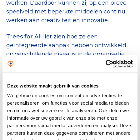
werken. Daardoor kunnen zij op een breed
speelveld met beperkte middelen continu
werken aan creativiteit en innovatie.
Trees for All
liet zien hoe ze een
geïntegreerde aanpak hebben ontwikkeld
op verschillende niveaus in de organisatie
om zo hun impact beter in kaart kunnen te
brengen en hierover te communiceren.
Deze website maakt gebruik van cookies
Amref Flying Doctors
deelde haar reis
We gebruiken cookies om content en advertenties te
richting een werkwijze waarin ze op
personaliseren, om functies voor social media te bieden
programmatisch niveau is gaan werken met
en om ons websiteverkeer te analyseren. Ook delen we
een Theory of Change (ToC) om zo nog
informatie over uw gebruik van onze site met onze
effectievere programma’s in Afrika te
partners voor social media, adverteren en analyse. Deze
kunnen realiseren.
partners kunnen deze gegevens combineren met andere