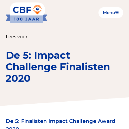
Menu
Goede Doelen
Wat is de CBF-Erkenning?
Lees voor
Relevante documenten voor de Erkenning
De 5: Impact
CBF-Erkenning aanvragen
Challenge Finalisten
Tarieven CBF-Erkenning
2020
Publiek
Veilig geven met het CBF-keurmerk
Check het CBF-keurmerk van een goed doel
De 5: Finalisten Impact Challenge Award
Download de Geef Gerust Checklist