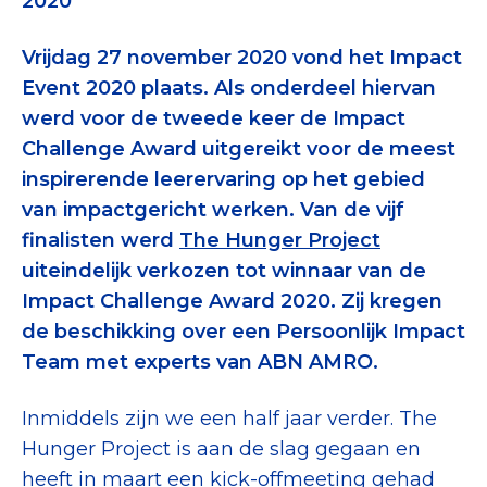
2020
Tips bij doneren: zo geef je veilig
Vrijdag 27 november 2020 vond het Impact
Data & Onderzoek
Event 2020 plaats. Als onderdeel hiervan
werd voor de tweede keer de Impact
Betrouwbare data over goede doelen
Challenge Award uitgereikt voor de meest
CBF-publicaties
inspirerende leerervaring op het gebied
van impactgericht werken. Van de vijf
State of the Sector
finalisten werd
The Hunger Project
Het Nederlandse Donateurspanel
uiteindelijk verkozen tot winnaar van de
Impact Challenge Award 2020. Zij kregen
de beschikking over een Persoonlijk Impact
Contact & Signalen
Team met experts van ABN AMRO.
Inmiddels zijn we een half jaar verder. The
Check keurmerk goede doelen
Hunger Project is aan de slag gegaan en
heeft in maart een kick-offmeeting gehad