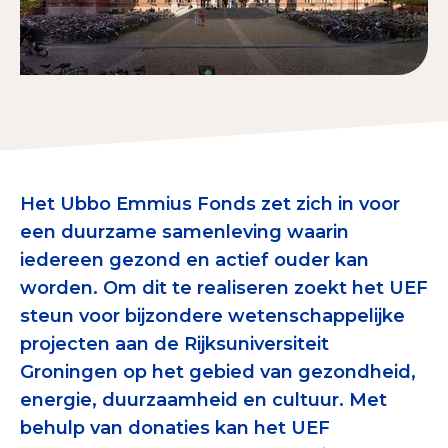
Tips bij doneren: zo geef je veilig
Data & Onderzoek
Betrouwbare data over goede doelen
CBF-publicaties
State of the Sector
Het Ubbo Emmius Fonds zet zich in voor
een duurzame samenleving waarin
Het Nederlandse Donateurspanel
iedereen gezond en actief ouder kan
worden. Om dit te realiseren zoekt het UEF
Contact & Signalen
steun voor bijzondere wetenschappelijke
projecten aan de Rijksuniversiteit
Groningen op het gebied van gezondheid,
Check keurmerk goede doelen
energie, duurzaamheid en cultuur. Met
behulp van donaties kan het UEF